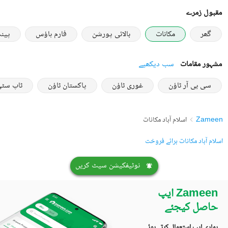
مقبول زمرے
گھر
مکانات
بالائی پورشن
فارم ہاؤس
پین
مشہور مقامات
سب دیکھیے
سی بی آر ٹاؤن
غوری ٹاؤن
پاکستان ٹاؤن
ٹاپ سٹی 
Zameen
اسلام آباد مکانات
اسلام آباد مکانات برائے فروخت
نوٹیفکیشن سیٹ کریں
Zameen ایپ
حاصل کیجئے
ہماری ایپ استعمال کرتے ہوئے