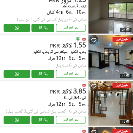
1.25 کروڑ
PKR
ایف ۔ 7, اسلام آباد
10
6
4 کنال
شامل کی:4 دن پہل
(تبدیلی کی گئی:1 دن پہلے)
ایس ایم ایس
کال
28
مقبول ترین
1.55 لاکھ
PKR
بحریہ انکلیو - سیکٹر سی 2, بحریہ انکلیو
5
6
10 مرلہ
شامل کی:6 منٹ پہل
ایس ایم ایس
کال
15
مقبول ترین
3.85 لاکھ
PKR
آئی ۔ 8/4, آئی ۔ 8
5
5
12 مرلہ
شامل کی:16 گھنٹے پہل
(تبدیلی کی گئی:3 گھنٹے پہلے)
ایس ایم ایس
کال
17
مقبول ترین