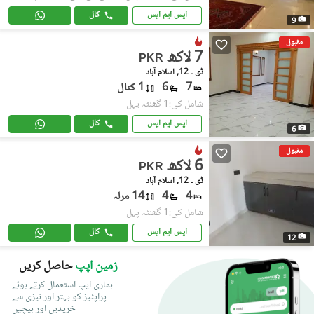
ایس ایم ایس
کال
9
مقبول
7 لاکھ
PKR
ڈی ۔ 12, اسلام آباد
7
6
1 کنال
شامل کی:1 گھنٹہ پہل
ایس ایم ایس
کال
6
مقبول
6 لاکھ
PKR
ڈی ۔ 12, اسلام آباد
4
4
14 مرلہ
شامل کی:1 گھنٹہ پہل
ایس ایم ایس
کال
12
زمین اپپ
حاصل کریں
ہماری ایپ استعمال کرتے ہوئے
پراپٹیز کو بہتر اور تیزی سے
خریدیں اور بیچیں