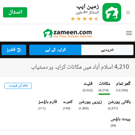
زمین اپپ
انسٹال
انسٹالز +4 ملین
خریدیے
کرایہ کے لیے
فلٹرز
4,210 اسلام آباد میں مکانات کرایہ پر دستیاب
گھر تمام
مکانات
فلیٹ
مقام کی فہرست
)
3,522
(
)
4,210
(
)
12,556
(
بالائی پورشن
زیریں پورشن
کمرے
فارم ہاؤسز
)
111
(
)
143
(
)
1,965
(
)
2,571
(
پینٹ ہاؤس
)
34
(