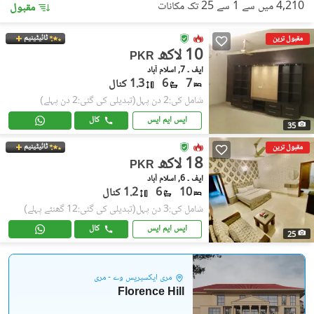
4,210 میں سے 1 سے 25 تک مکانات
مقبول
ٹائیٹینیم
مقبول ترین
10 لاکھ
PKR
ایف ۔ 7, اسلام آباد
7
6
1.3 کنال
شامل کی:2 دن پہل
(تبدیلی کی گئی:2 دن پہلے)
ایس ایم ایس
کال
35
ٹائیٹینیم
مقبول ترین
18 لاکھ
PKR
ایف ۔ 6, اسلام آباد
10
6
1.2 کنال
شامل کی:3 دن پہل
(تبدیلی کی گئی:12 گھنٹے پہلے)
ایس ایم ایس
کال
25
مری ایکسپریس وے - مری
Florence Hill