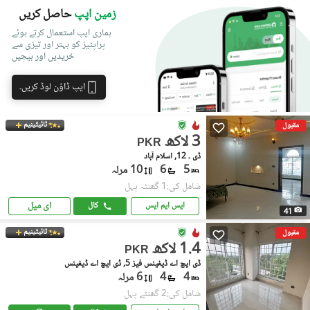
زمین اپپ
حاصل کریں
ہماری ایپ استعمال کرتے ہوئے
پراپٹیز کو بہتر اور تیزی سے
خریدیں اور بیچیں
ایپ ڈاؤن لوڈ کریں۔
ٹائیٹینیم
مقبول
3 لاکھ
PKR
ڈی ۔ 12, اسلام آباد
5
6
10 مرلہ
شامل کی:1 گھنٹہ پہل
ای میل
ایس ایم ایس
کال
41
ٹائیٹینیم
مقبول
1.4 لاکھ
PKR
ڈی ایچ اے ڈیفینس فیز 5, ڈی ایچ اے ڈیفینس
4
4
6 مرلہ
شامل کی:2 گھنٹے پہل