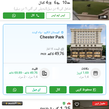
10
6
4 کنال
شامل کی:4 دن پہل
(تبدیلی کی گئی:1 دن پہلے)
ایس ایم ایس
کال
27
کوہستان انکلیو - واہ کینٹ
Chester Park
قیمت کا آغاز
49.76 لاکھ
PKR
دکانات
فلیٹ
1.69 کروڑ
49.76 لاکھ
-
69.89 لاکھ
1.4 مرلہ
1.4 مرلہ
-
2 مرلہ
محفوظ کریں
کال
ای میل
ٹائیٹینیم
مقبول ترین