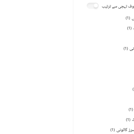
ف تہجی سے ترتیب
ی
)
1
(
)
1
(
نی
)
1
(
)
)
1
(
ک
)
1
(
رز کالونی
)
1
(