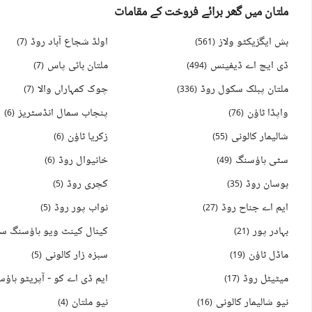
ملتان میں گھر برائے فروخت کے مقامات
بش ایگزیکٹو ولاز
اولڈ شجاع آباد روڈ
)
7
(
)
561
(
ڈی ایچ اے ڈیفینس
ملتان بائی پاس
)
7
(
)
494
(
ملتان پبلک سکول روڈ
چوک کمہاراں والا
)
7
(
)
336
(
واپڈا ٹاؤن
پنجاب سمال انڈسٹریز
)
6
(
)
76
(
شالیمار کالونی
زکریا ٹاؤن
)
6
(
)
55
(
سٹی ہاؤسنگ
خانیوال روڈ
)
6
(
)
49
(
بوسان روڈ
کچری روڈ
)
5
(
)
35
(
ایم اے جناح روڈ
نواب پور روڈ
)
5
(
)
27
(
بہادر پور
)
21
(
ماڈل ٹاؤن
سبزہ زار کالونی
)
5
(
)
19
(
میٹیٹل روڈ
)
17
(
نیو شالیمار کالونی
نیو ملتان
)
4
(
)
16
(