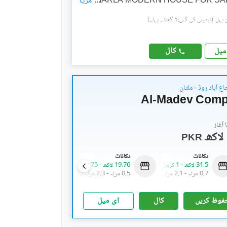
...
مزید
(تبدیلی کی گئی:5 گھنٹے پہلے)
کال
میل
ع آباد روڈ - ملتان
Al-Madev Compl
آغاز
PKR
دکانات
دکانات
دکانات
31.5 لاکھ
-
1 کروڑ
19.76 لاکھ
-
99.75 لاکھ
48.02 لاکھ
-
1.78 کروڑ
0.7 مرلہ
-
2.1 مرلہ
0.5 مرلہ
-
2.3 مرلہ
0.4 مرلہ
-
1.6 مرلہ
فوظ کریں
کال
ای میل