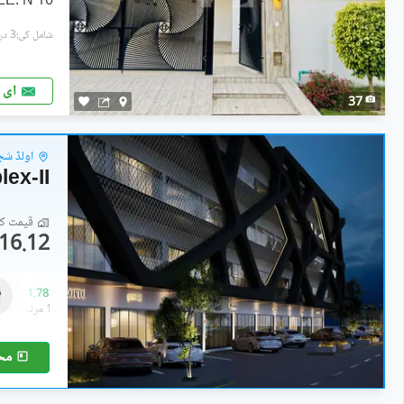
10 MARLA MODERN HOUSE FOR SALE. N
شامل کی:3 دن پہل
ای 
37
اولڈ شجا
ex-II
قیمت کا 
16.12 لاکھ
دکانات
48.02 لاکھ
-
1.78 کروڑ
0.4 مرلہ
-
1.6 مرلہ
مح