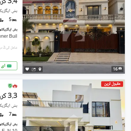
3.4 کروڑ
بش ایگزیکٹ
5
ner Buil
شامل کی:2 دن پہل
ای 
16
مقبول ترین
3.3 کروڑ
بش ایگزیکٹ
7