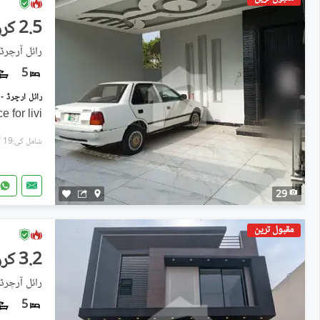
2.5 کروڑ
رائل آرچرڈ 
5
 for livi
شامل کی:19 گھنٹے پہل
29
مقبول ترین
3.2 کروڑ
رائل آرچرڈ 
5