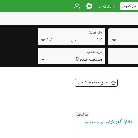
امل کیجئے
رقبہ (مرلہ)
12
12
سے
مزید انتخاب
منتخب شدہ 0
سرچ محفوظ کیجئے
بند کیجئے
ملتان گھر کرایہ پر دستیاب