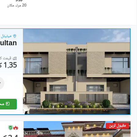
20 مرلہ
مکان
میٹیٹل ر
ultan
قیمت کا 
1.35 کروڑ
مکانات
1.35 کروڑ
5 مرلہ
مح
مقبول ترین