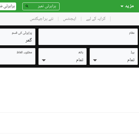
مز ید
پراپرٹی ش
کرایہ کے لیے
ایجنٹس
نئے پراجیکٹس
مقام
پراپرٹی کی قسم
گھر
بیڈ
باتھ
مطلوبہ الفاظ
تمام
تمام