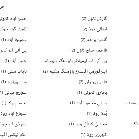
حرو
گارڈن ٹاؤن
حسن آباد کالون
)
2
(
ابدالی روڈ
گھنٹا گھر چوک
)
2
(
گلشنِ واحد
سمیجا آباد
)
1
(
)
2
(
فاطمہ جناح ٹاؤن
پی آئی اے کالو
)
2
(
پی آئی اے ایمپلائز ہاؤسنگ سوسائٹی
جلیل آباد
)
1
(
)
2
(
ایئرفورس آفیسرز ہاؤسنگ سکیم
نایاب سٹی
)
1
(
)
2
(
قادر پور ران
خان ویلیج
)
1
(
)
2
(
بخاری کالونی
سورج میانی
1
(
)
1
(
کینال کینٹ ویو ہاؤسنگ سوسائٹی
بستی محمود آباد
احمد پارک
)
1
(
)
1
(
)
5
(
بُدلا روڈ
شجاع آباد روڈ
)
1
(
ایم ڈی اے کو - آپریٹو ہاؤسنگ سکیم
مجتبیٰ کینال ویو
ایم ڈی اے چو
)
1
(
)
5
(
کچہری روڈ
انکم ٹیکس آفیس
)
1
(