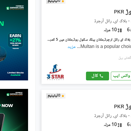
ٹائیٹینیم
PKR
- بلاک ای, رائل آرچرڈ
6
10 مرلہ
رائل آرچرڈ - بلاک ای رائل آرچرڈ,ملتان پبلک سکول روڈ,ملتان میں 5 کمروں کا 10 مرلہ مکان 2.5 کروڑ میں برائے فروخت۔
Multan is a popular choice
...
مزید
کال
واٹس ایپ
ٹائیٹینیم
PKR
- بلاک ای, رائل آرچرڈ
6
10 مرلہ