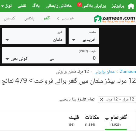
نیا
پراپرٹیز
پراپرٹی بلاکس
علاقائی راہنمائی
بلاگ
نقشے
ٹولز
خریدیے
گھر
پلاٹس
کمرشل
مقصد
شہر
خریدیے
ملتان
قیمت (PKR)
0
کوئی بھی
سے
Zameen
ملتان پراپرٹی
12 مرلہ ملتان پراپرٹی
12 مرلہ بیڈز ملتان میں گھر برائے فروخت
> 479 نتائج
تمام فلترز ہٹا دیجیے
12 مرلہ
-
12 مرلہ
گھر تمام
مکانات
فلیٹ
)
98
(
)
1,814
(
)
1,923
(