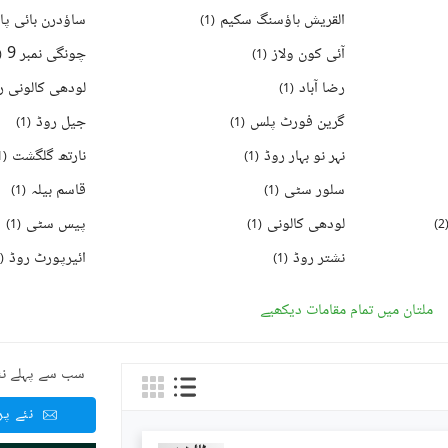
القریش ہاؤسنگ سکیم
ساؤدرن بائی پ
)
1
(
آئی کون ولاز
چونگی نمبر 9
(
)
1
(
رضا آباد
لودھی کالونی ر
)
1
(
گرین فورٹ پلس
جیل روڈ
)
1
(
)
1
(
نہر نو بہار روڈ
نارتھ گلگشت
1
(
)
1
(
سلور سٹی
قاسم بیلہ
)
1
(
)
1
(
لودھی کالونی
پیس سٹی
)
1
(
)
1
(
)
2
نشتر روڈ
ائیرپورٹ روڈ
(
)
1
(
ملتان میں تمام مقامات دیکھیے
سب سے پہلے نئ
نئے پ