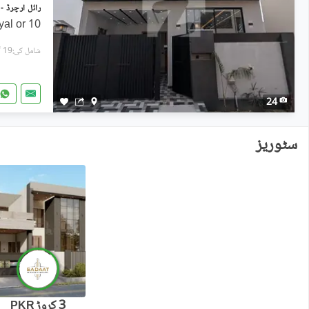
10 marla house for sale in Royal or
شامل کی:19 گھنٹے پہل
24
سٹوریز
3 کروڑ
PKR