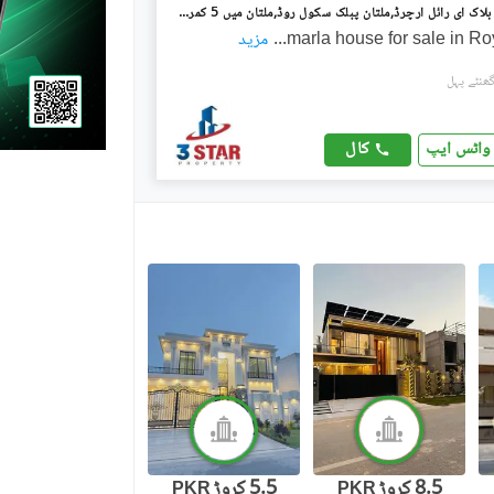
رائل آرچرڈ - بلاک ای رائل آرچرڈ,ملتان پبلک سکول روڈ,ملتان میں 5 کمروں کا 10 مرلہ مکان 3.2 کروڑ میں برائے فروخت۔
...
مزید
کال
واٹس ایپ
8.5 کروڑ
5.5 کروڑ
PKR
PKR