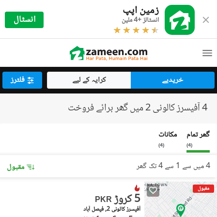
زمین اپپ
انسٹال
انسٹالز +4 ملین
خریدیے
کرایہ کے لیے
فلٹرز
4 آفیسرز کالونی 2 میں گھر برائے فروخت
گھر تمام
مکانات
)
4
(
)
4
(
4 میں سے 1 سے 4 تک گھر
مقبول
مقبول
5 کروڑ
PKR
آفیسرز کالونی 2, فیصل آباد