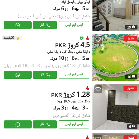
ایڈن ویلی, فیصل آباد
5
6
6 مرلہ
شامل کی:1 دن پہل
(تبدیلی کی گئی:1 دن پہلے)
ایس ایم ایس
کال
39
ٹائیٹینیم
مقبول
4.5 کروڑ
PKR
واپڈا سٹی ۔ بلاک کے, واپڈا سٹی
5
6
10 مرلہ
شامل کی:18 گھنٹے پہل
(تبدیلی کی گئی:18 گھنٹے پہلے)
ایس ایم ایس
کال
16
مقبول
1.28 کروڑ
PKR
ماڈل سٹی ون, کینال روڈ
3
4
3 مرلہ
شامل کی:12 گھنٹے پہل
ایس ایم ایس
کال
6
مقبول