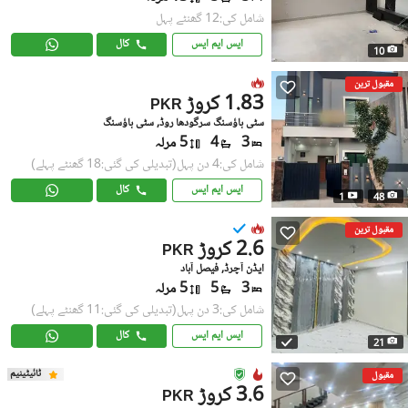
شامل کی:12 گھنٹے پہل
ایس ایم ایس
کال
10
مقبول ترین
1.83 کروڑ
PKR
سٹی ہاؤسنگ سرگودھا روڈ, سٹی ہاؤسنگ
3
4
5 مرلہ
شامل کی:4 دن پہل
(تبدیلی کی گئی:18 گھنٹے پہلے)
ایس ایم ایس
کال
1
48
مقبول ترین
2.6 کروڑ
PKR
ایڈن آچرڈ, فیصل آباد
3
5
5 مرلہ
شامل کی:3 دن پہل
(تبدیلی کی گئی:11 گھنٹے پہلے)
ایس ایم ایس
کال
21
ٹائیٹینیم
مقبول
3.6 کروڑ
PKR