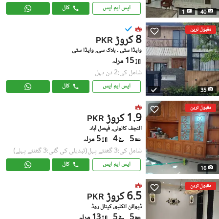
ایس ایم ایس
کال
1
40
مقبول ترین
8 کروڑ
PKR
واپڈا سٹی ۔ بلاک سی, واپڈا سٹی
15 مرلہ
شامل کی:2 دن پہل
ایس ایم ایس
کال
35
مقبول ترین
1.9 کروڑ
PKR
النجف کالونی, فیصل آباد
5
4
5 مرلہ
شامل کی:3 گھنٹے پہل
(تبدیلی کی گئی:3 گھنٹے پہلے)
ایس ایم ایس
کال
16
مقبول ترین
6.5 کروڑ
PKR
ڈیوائن انکلیو, کینال روڈ
5
5
13 مرلہ