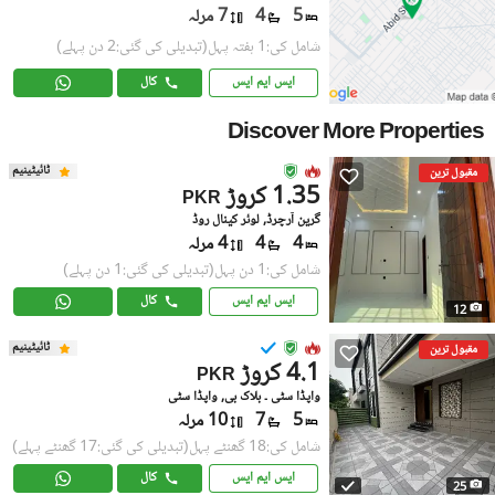
5
4
7 مرلہ
شامل کی:1 ہفتہ پہل
(تبدیلی کی گئی:2 دن پہلے)
ایس ایم ایس
کال
Discover More Properties
ٹائیٹینیم
مقبول ترین
1.35 کروڑ
PKR
گرین آرچرڈ, لوئر کینال روڈ
4
4
4 مرلہ
شامل کی:1 دن پہل
(تبدیلی کی گئی:1 دن پہلے)
ایس ایم ایس
کال
12
ٹائیٹینیم
مقبول ترین
4.1 کروڑ
PKR
واپڈا سٹی ۔ بلاک بی, واپڈا سٹی
5
7
10 مرلہ
شامل کی:18 گھنٹے پہل
(تبدیلی کی گئی:17 گھنٹے پہلے)
ایس ایم ایس
کال
25