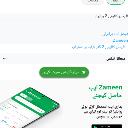
گھر
مکانات
آفیسرز کالونی 2 پراپرٹی
فیصل آباد پراپرٹی
Zameen
آفیسرز کالونی 2 گھر کرایہ پر دستیاب
متعلقہ لنکس
نوٹیفکیشن سیٹ کریں
Zameen ایپ
حاصل کیجئے
ہماری ایپ استعمال کرتے ہوئے
پراپٹیز کو بہتر اور تیزی سے
خریدیں اور بیچیں