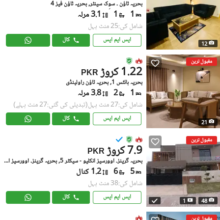
بحریہ ٹاؤن ۔ سوِک سینٹر, بحریہ ٹاؤن فیز 4
1
1
3.1 مرلہ
شامل کی:25 منٹ پہل
ایس ایم ایس
کال
12
مقبول ترین
1.22 کروڑ
PKR
بحریہ ہائٹس 1, بحریہ ٹاؤن راولپنڈی
1
2
3.8 مرلہ
شامل کی:27 منٹ پہل
(تبدیلی کی گئی:27 منٹ پہلے)
ایس ایم ایس
کال
21
مقبول ترین
7.9 کروڑ
PKR
بحریہ گرینز۔ اوورسیز انکلیو - سیکٹر 5, بحریہ گرینز۔ اوورسیز انکلیو
5
6
1.2 کنال
شامل کی:38 منٹ پہل
ایس ایم ایس
کال
1
48
مقبول ترین