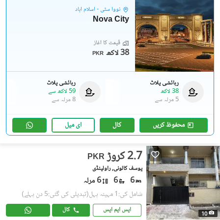
نووا سٹی - اسلام آباد
Nova City
قیمت کا آغاز
38 لاکھ
PKR
رہائشی پلاٹ
رہائشی پلاٹ
38 لاکھ
59 لاکھ
سے
5 مرلہ
سے
8 مرلہ
سے
محفوظ کریں
کال
ای میل
2.7 کروڑ
PKR
یوسف کالونی, راولپنڈی
6
6
6 مرلہ
شامل کی:1 مہینہ پہل
(تبدیلی کی گئی:5 دن پہلے)
ایس ایم ایس
کال
10