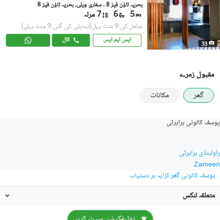
بحریہ ٹاؤن فیز 8 ۔ سفاری ویلی, بحریہ ٹاؤن فیز 8
5
6
7 مرلہ
شامل کی:9 منٹ پہل
(تبدیلی کی گئی:9 منٹ پہلے)
ایس ایم ایس
کال
33
مقبول زمرے
گھر
مکانات
یوسف کالونی پراپرٹی
راولپنڈی پراپرٹی
Zameen
یوسف کالونی گھر کرایہ پر دستیاب
متعلقہ لنکس
نوٹیفکیشن سیٹ کریں