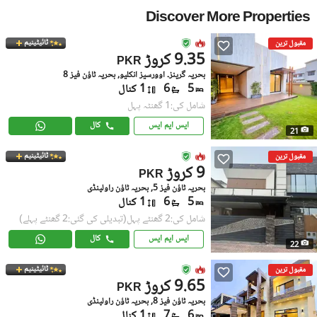
Discover More Properties
ٹائیٹینیم
مقبول ترین
9.35 کروڑ
PKR
بحریہ گرینز۔ اوورسیز انکلیو, بحریہ ٹاؤن فیز 8
5
6
1 کنال
شامل کی:1 گھنٹہ پہل
ایس ایم ایس
کال
21
ٹائیٹینیم
مقبول ترین
9 کروڑ
PKR
بحریہ ٹاؤن فیز 5, بحریہ ٹاؤن راولپنڈی
5
6
1 کنال
شامل کی:2 گھنٹے پہل
(تبدیلی کی گئی:2 گھنٹے پہلے)
ایس ایم ایس
کال
22
ٹائیٹینیم
مقبول ترین
9.65 کروڑ
PKR
بحریہ ٹاؤن فیز 8, بحریہ ٹاؤن راولپنڈی
6
7
1 کنال