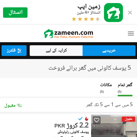
زمین اپپ
انسٹال
انسٹالز +4 ملین
خریدیے
کرایہ کے لیے
فلٹرز
5 یوسف کالونی میں گھر برائے فروخت
گھر تمام
مکانات
)
5
(
)
5
(
5 میں سے 1 سے 5 تک گھر
مقبول
مقبول
2.2 کروڑ
PKR
یوسف کالونی, راولپنڈی