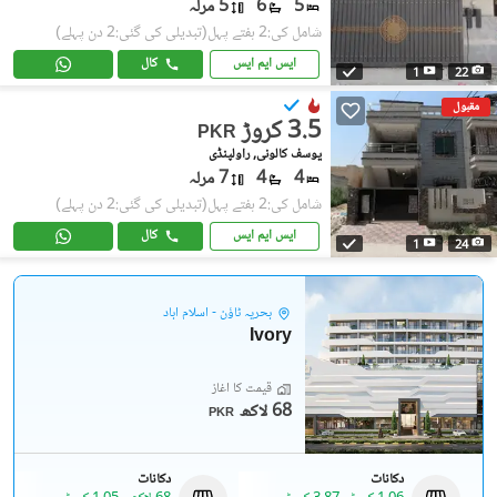
5
6
5 مرلہ
شامل کی:2 ہفتے پہل
(تبدیلی کی گئی:2 دن پہلے)
ایس ایم ایس
کال
1
22
مقبول
3.5 کروڑ
PKR
یوسف کالونی, راولپنڈی
4
4
7 مرلہ
شامل کی:2 ہفتے پہل
(تبدیلی کی گئی:2 دن پہلے)
ایس ایم ایس
کال
1
24
بحریہ ٹاؤن - اسلام آباد
Ivory
قیمت کا آغاز
68 لاکھ
PKR
دکانات
دکانات