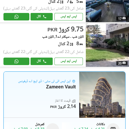
5
7
2 کنال
شامل کی:23 گھنٹے پہل
(تبدیلی کی گئی:23 گھنٹے پہلے)
ایس ایم ایس
کال
17
9.75 کروڑ
PKR
ٹاؤن شپ ۔ سیکٹر اے1, ٹاؤن شپ
8
2 کنال
شامل کی:22 گھنٹے پہل
(تبدیلی کی گئی:22 گھنٹے پہلے)
ایس ایم ایس
کال
20
این ایس آئی ٹی سٹی - ڈی ایچ اے ڈیفینس
Zameen Vault
قیمت کا آغاز
2.14 کروڑ
PKR
دکانات
کمرشل