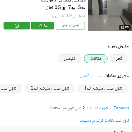
ٹاؤن شپ ۔ سیکٹر سی 1, ٹاؤن شپ
5
7
0.5 کنال
شامل کی:12 گھنٹے پہل
ایس ایم ایس
کال
37
مقبول زمرے
گھر
مکانات
فلیٹس
مشہور مقامات
سب دیکھیے
ٹاؤن شپ ۔ سیکٹر اے1
ٹاؤن شپ ۔ سیکٹر اے2
ٹاؤن شپ ۔
Zameen
لاہور مکانات
2 کنال ٹاؤن شپ مکانات
ٹاؤن شپ مکانات کرایہ پر دستیاب