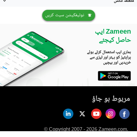
متعلقہ لنکس
نوٹیفکیشن سیٹ کریں
Zameen ایپ
حاصل کیجئے
ہماری ایپ استعمال کرتے ہوئے
پراپٹیز کو بہتر اور تیزی سے
خریدیں اور بیچیں
مربوط ہو جاؤ
© Copyright 2007 - 2026 Zameen.com.