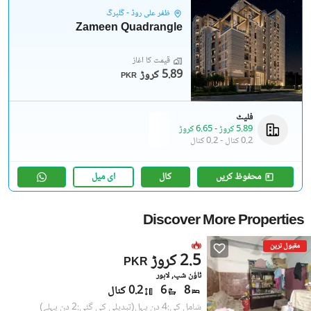
ظفر علی روڈ - گلبرگ
Zameen Quadrangle
قیمت کا آغاز
5.89 کروڑ
PKR
فلیٹ
5.89 کروڑ
-
6.65 کروڑ
0.2 کنال
-
0.2 کنال
محفوظ کریں
کال
ای میل
Discover More Properties
مقبول ترین
2.5 کروڑ
PKR
ٹاؤن شپ, لاہور
8
6
0.2 کنال
شامل کی:4 دن پہل
(تبدیلی کی گئی:2 دن پہلے)