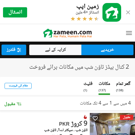
زمین اپپ
انسٹال
انسٹالز +4 ملین
خریدیے
کرایہ کے لیے
فلٹرز
2 کنال بیڈز ٹاؤن شپ میں مکانات برائے فروخت
گھر تمام
مکانات
فلیٹ
مقام کی فہرست
)
1
(
)
137
(
)
138
(
4 میں سے 1 سے 4 تک مکانات
مقبول
مقبول
9 کروڑ
PKR
ٹاؤن شپ ۔ سیکٹر اے1, ٹاؤن شپ