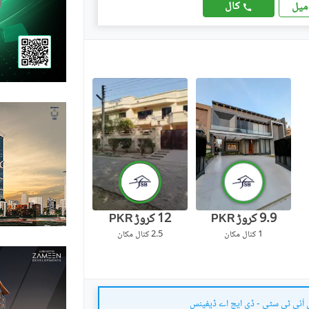
کال
میل
9.9 کروڑ
12 کروڑ
PKR
PKR
1 کنال
مکان
2.5 کنال
مکان
 آئی ٹی سٹی - ڈی ایچ اے ڈیفینس