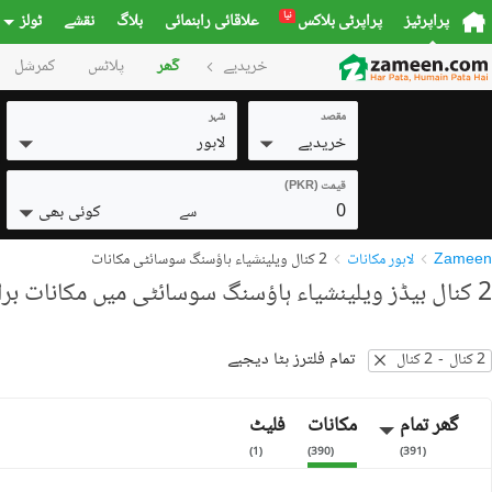
نیا
پراپرٹیز
پراپرٹی بلاکس
علاقائی راہنمائی
بلاگ
نقشے
ٹولز
خریدیے
گھر
پلاٹس
کمرشل
مقصد
شہر
خریدیے
لاہور
قیمت (PKR)
0
کوئی بھی
سے
Zameen
لاہور مکانات
2 کنال ویلینشیاء ہاؤسنگ سوسائٹی مکانات
2 کنال بیڈز ویلینشیاء ہاؤسنگ سوسائٹی میں مکانات برائے فروخت
تمام فلترز ہٹا دیجیے
2 کنال
-
2 کنال
گھر تمام
مکانات
فلیٹ
)
1
(
)
390
(
)
391
(