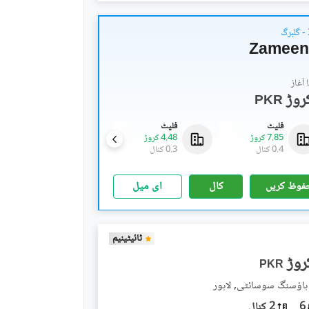
Zameen
آغاز
PKR
فلیٹ
فلیٹ
دکانات
7.85 کروڑ
4.48 کروڑ
3.17 کروڑ
0.4 کنال
0.3 کنال
0.1 کنال
فوظ کریں
کال
ای میل
ٹائیٹینیم
PKR
ہاؤسنگ سوسائٹی, لاہور
6
2 کنال