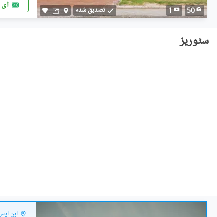
ای 
تصدیق شدہ
1
50
سٹوریز
این ایس