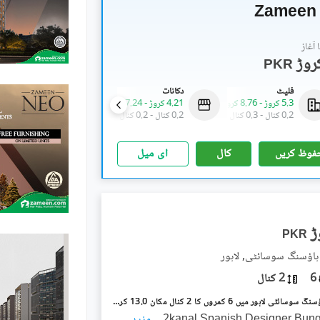
Zameen 
آغاز
PKR
فلیٹ
دکانات
عمارتیں
5.3 کروڑ
-
8.76 کروڑ
4.21 کروڑ
-
7.24 کروڑ
35.07 کروڑ
-
68.5 کروڑ
0.2 کنال
-
0.3 کنال
0.2 کنال
-
0.2 کنال
1.5 کنال
-
3.4 کنال
فوظ کریں
کال
ای میل
PKR
ہاؤسنگ سوسائٹی, لاہور
6
2 کنال
ویلینشیاء ہاؤسنگ سوسائٹی لاہور میں 6 کمروں کا 2 کنال مکان 13.0 کروڑ میں برائے فروخت۔
2kanal Spanish Designer Bun
...
مزید