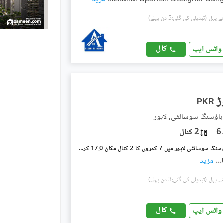
(تبدیلی کی گئی:5 دن پہلے)
کال
واٹس ایپ
PKR
ہاؤسنگ سوسائٹی, لاہور
6
2 کنال
ویلینشیاء ہاؤسنگ سوسائٹی لاہور میں 7 کمروں کا 2 کنال مکان 17.0 کروڑ میں برائے فروخت۔
...
مزید
(تبدیلی کی گئی:3 دن پہلے)
کال
واٹس ایپ