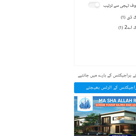
ف تہجی سے ترتیب
ک ڈی
)
1
(
ک اے2
)
1
(
ے پراجیکٹس کے بارے میں جانئیے
راجیکٹس کے الرٹس بھیجئے