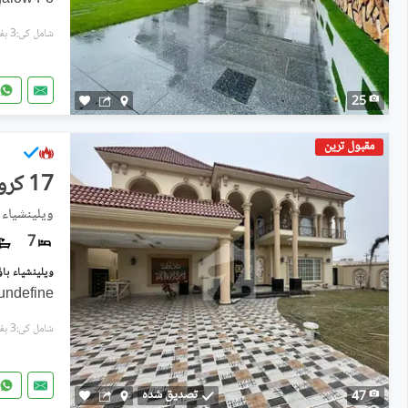
شامل کی:3 ہفتے پہل
25
مقبول ترین
17 کروڑ
ویلینشیاء 
7
undefine
شامل کی:3 ہفتے پہل
تصدیق شدہ
47