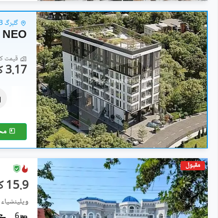
گلبرگ 3 - گلبرگ
 NEO
قیمت کا 
3.17 کروڑ
دکانات
3.17 کروڑ
0.1 کنال
مح
مقبول
15.9 کروڑ
ویلینشیاء 
6