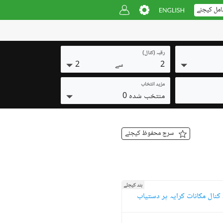
امل کیجئے
رقبہ (کنال)
2
2
سے
مزید انتخاب
منتخب شدہ 0
سرچ محفوظ کیجئے
بند کیجئے