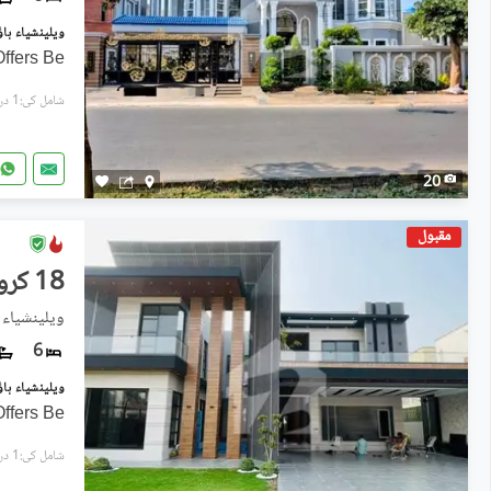
Offers Be
شامل کی:1 دن پہل
20
مقبول
18 کروڑ
ویلینشیاء 
6
Offers Be
شامل کی:1 دن پہل