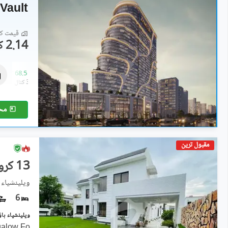
Vault
قیمت کا 
2.14 کروڑ
عمارتیں
35.07 کروڑ
-
68.5 کروڑ
1.5 کنال
-
3.4 کنال
مح
مقبول ترین
13 کروڑ
ویلینشیاء 
6
galow Fo