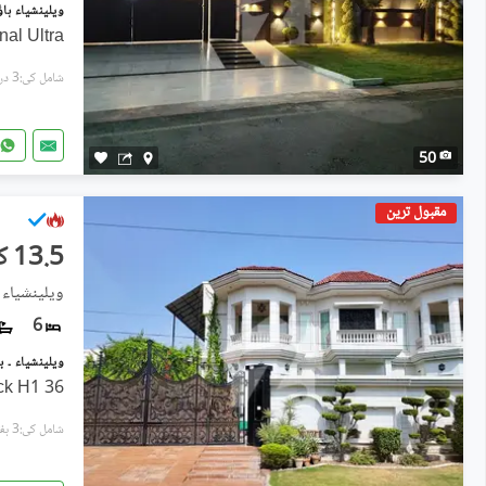
l Ultra
شامل کی:3 دن پہل
50
مقبول ترین
13.5 کروڑ
ویلینشیاء ۔ بلاک ایچ1, و
6
36 Marla House for sale in block H1
شامل کی:3 ہفتے پہل