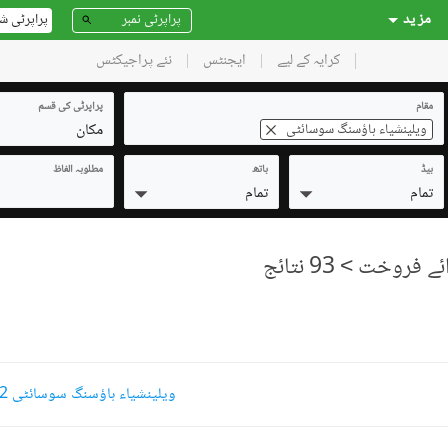
مز ید
پراپرٹی ش
کرایہ کے لیے
ایجنٹس
نئے پراجیکٹس
مقام
پراپرٹی کی قسم
مکان
ویلینشیاء ہاؤسنگ سوسائٹی
بیڈ
باتھ
مطلوبہ الفاظ
تمام
تمام
> 93 نتائج
ویلینشیاء ہاؤسنگ سوسائٹی 2 کنال مکانات کرایہ پر دستیاب