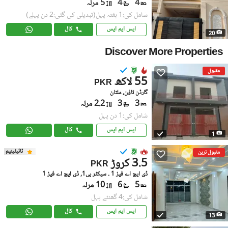
4
4
5 مرلہ
شامل کی:1 ہفتہ پہل
(تبدیلی کی گئی:2 دن پہلے)
ایس ایم ایس
کال
20
Discover More Properties
مقبول
55 لاکھ
PKR
گارڈن ٹاؤن, ملتان
3
3
2.2 مرلہ
شامل کی:1 دن پہل
ایس ایم ایس
کال
1
ٹائیٹینیم
مقبول ترین
3.5 کروڑ
PKR
ڈی ایچ اے فیز 1 ۔ سیکٹر بی1, ڈی ایچ اے فیز 1
5
6
10 مرلہ
شامل کی:4 گھنٹے پہل
ایس ایم ایس
کال
13