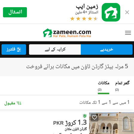
زمین اپپ
انسٹال
انسٹالز +4 ملین
خریدیے
کرایہ کے لیے
فلٹرز
5 مرلہ بیڈز گارڈن ٹاؤن میں مکانات برائے فروخت
گھر تمام
مکانات
)
2
(
)
2
(
1 میں سے 1 سے 1 تک مکانات
مقبول
1.3 کروڑ
PKR
گارڈن ٹاؤن, ملتان