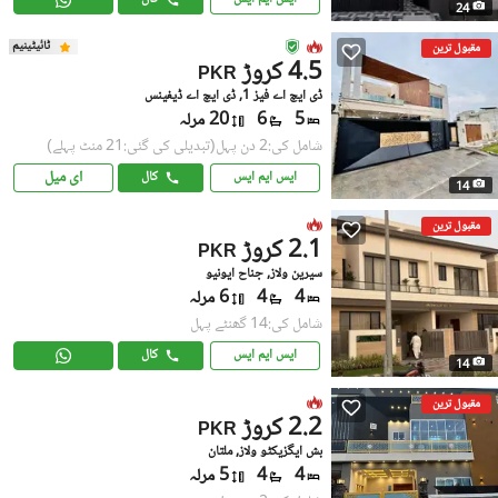
24
ٹائیٹینیم
مقبول ترین
4.5 کروڑ
PKR
ڈی ایچ اے فیز 1, ڈی ایچ اے ڈیفینس
5
6
20 مرلہ
شامل کی:2 دن پہل
(تبدیلی کی گئی:21 منٹ پہلے)
ای میل
ایس ایم ایس
کال
14
مقبول ترین
2.1 کروڑ
PKR
سیرین ولاز, جناح ایونیو
4
4
6 مرلہ
شامل کی:14 گھنٹے پہل
ایس ایم ایس
کال
14
مقبول ترین
2.2 کروڑ
PKR
بش ایگزیکٹو ولاز, ملتان
4
4
5 مرلہ