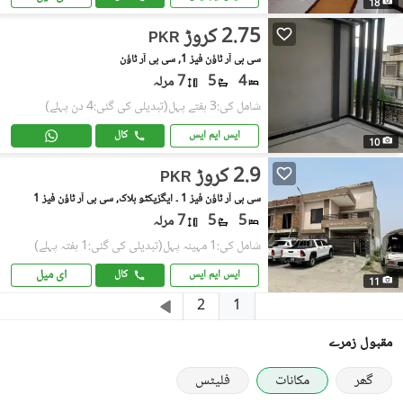
18
2.75 کروڑ
PKR
سی بی آر ٹاؤن فیز 1, سی بی آر ٹاؤن
4
5
7 مرلہ
شامل کی:3 ہفتے پہل
(تبدیلی کی گئی:4 دن پہلے)
ایس ایم ایس
کال
10
2.9 کروڑ
PKR
سی بی آر ٹاؤن فیز 1 ۔ ایگزیکٹو بلاک, سی بی آر ٹاؤن فیز 1
5
5
7 مرلہ
شامل کی:1 مہینہ پہل
(تبدیلی کی گئی:1 ہفتہ پہلے)
ای میل
ایس ایم ایس
کال
11
1
2
مقبول زمرے
گھر
مکانات
فلیٹس