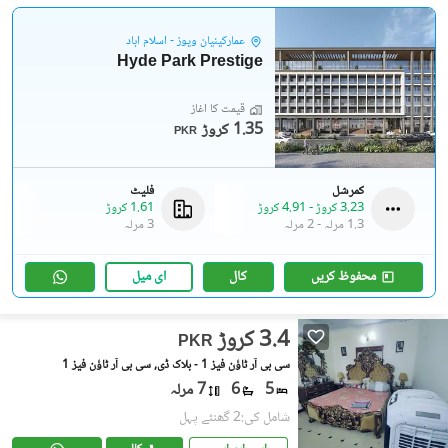
عمارکینیان ویوز - اسلام آباد
Hyde Park Prestige
قیمت کا آغاز
1.35 کروڑ
PKR
کمرشل
فلیٹ
3.23 کروڑ
-
4.91 کروڑ
1.61 کروڑ
1.3 مرلہ
-
2 مرلہ
3 مرلہ
محفوظ کریں
کال
ای میل
3.4 کروڑ
PKR
سی بی آر ٹاؤن فیز 1 - بلاک ڈی, سی بی آر ٹاؤن فیز 1
5
6
7 مرلہ
شامل کی:2 گھنٹے پہل