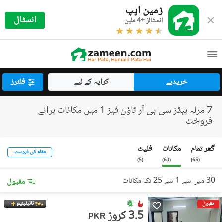
زمین اپپ
انسٹال
انسٹالز +4 ملین
خریدیے
کرایہ کے لیے
فلٹرز
7 مرلہ بیڈز سی بی آر ٹاؤن فیز 1 میں مکانات برائے
فروخت
گھر تمام
مکانات
فلیٹ
مقام کی فہرست
)
5
(
)
60
(
)
65
(
30 میں سے 1 سے 25 تک مکانات
مقبول
ٹائیٹینیم
مقبول
3.5 کروڑ
PKR