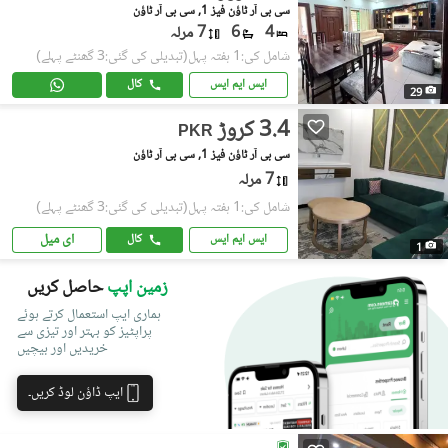
سی بی آر ٹاؤن فیز 1, سی بی آر ٹاؤن
4
6
7 مرلہ
شامل کی:1 ہفتہ پہل
(تبدیلی کی گئی:3 گھنٹے پہلے)
ایس ایم ایس
کال
29
3.4 کروڑ
PKR
سی بی آر ٹاؤن فیز 1, سی بی آر ٹاؤن
7 مرلہ
شامل کی:1 ہفتہ پہل
(تبدیلی کی گئی:3 گھنٹے پہلے)
ای میل
ایس ایم ایس
کال
1
زمین اپپ
حاصل کریں
ہماری ایپ استعمال کرتے ہوئے
پراپٹیز کو بہتر اور تیزی سے
خریدیں اور بیچیں
ایپ ڈاؤن لوڈ کریں۔