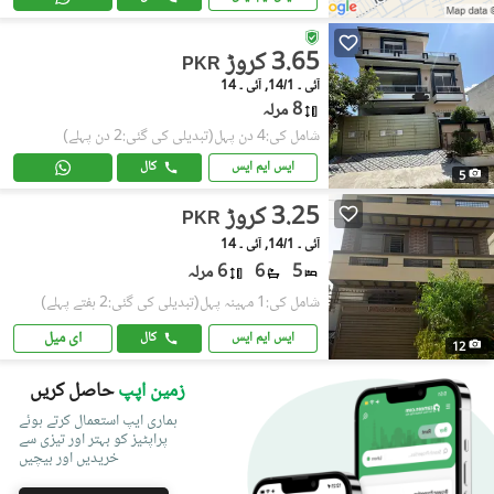
3.65 کروڑ
PKR
آئی ۔ 14/1, آئی ۔ 14
8 مرلہ
شامل کی:4 دن پہل
(تبدیلی کی گئی:2 دن پہلے)
ایس ایم ایس
کال
5
3.25 کروڑ
PKR
آئی ۔ 14/1, آئی ۔ 14
5
6
6 مرلہ
شامل کی:1 مہینہ پہل
(تبدیلی کی گئی:2 ہفتے پہلے)
ای میل
ایس ایم ایس
کال
12
زمین اپپ
حاصل کریں
ہماری ایپ استعمال کرتے ہوئے
پراپٹیز کو بہتر اور تیزی سے
خریدیں اور بیچیں