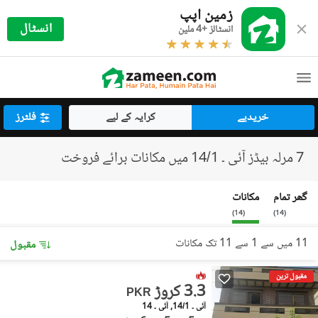
زمین اپپ
انسٹال
انسٹالز +4 ملین
خریدیے
کرایہ کے لیے
فلٹرز
7 مرلہ بیڈز آئی ۔ 14/1 میں مکانات برائے فروخت
گھر تمام
مکانات
)
14
(
)
14
(
11 میں سے 1 سے 11 تک مکانات
مقبول
مقبول ترین
3.3 کروڑ
PKR
آئی ۔ 14/1, آئی ۔ 14