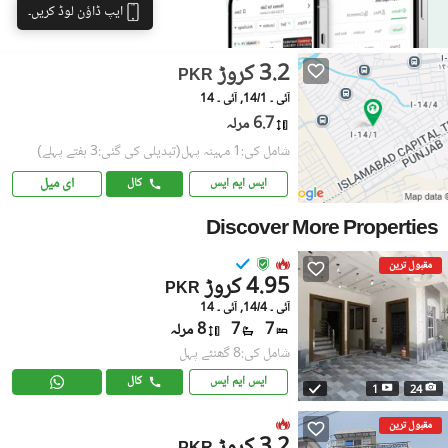
ایپ ڈاؤن لوڈ کریں۔
3.2 کروڑ
PKR
آئی ۔ 14/1, آئی ۔ 14
6.7 مرلہ
شامل کی:1 مہینہ پہل
(تبدیلی کی گئی:3 ہفتے پہلے)
ای میل
ایس ایم ایس
کال
Discover More Properties
مقبول ترین
4.95 کروڑ
PKR
آئی ۔ 14/4, آئی ۔ 14
7
7
8 مرلہ
شامل کی:8 گھنٹے پہل
ایس ایم ایس
کال
1
24
مقبول ترین