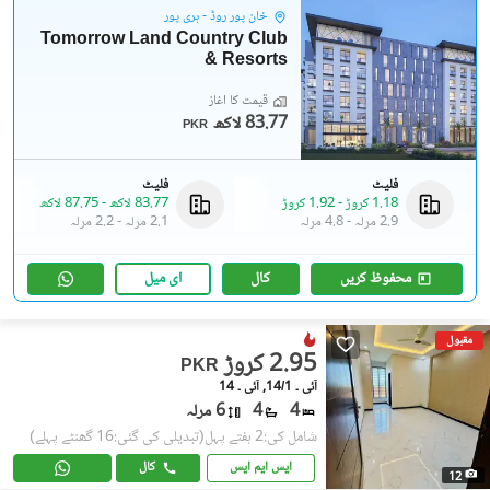
خان پور روڈ - ہری پور
Tomorrow Land Country Club
& Resorts
قیمت کا آغاز
83.77 لاکھ
PKR
فلیٹ
فلیٹ
1.18 کروڑ
-
1.92 کروڑ
83.77 لاکھ
-
87.75 لاکھ
2.9 مرلہ
-
4.8 مرلہ
2.1 مرلہ
-
2.2 مرلہ
محفوظ کریں
کال
ای میل
مقبول
2.95 کروڑ
PKR
آئی ۔ 14/1, آئی ۔ 14
4
4
6 مرلہ
شامل کی:2 ہفتے پہل
(تبدیلی کی گئی:16 گھنٹے پہلے)
ایس ایم ایس
کال
12