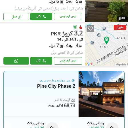
5
5
6 مرلہ
شامل کی:1 ہفتہ پہل
(تبدیلی کی گئی:2 دن پہلے)
ای میل
ایس ایم ایس
کال
6
مقبول
3.2 کروڑ
PKR
آئی ۔ 14/1, آئی ۔ 14
4
4
7 مرلہ
شامل کی:8 گھنٹے پہل
ایس ایم ایس
کال
پیر سوہاوہ روڈ - ہری پور
Pine City Phase 2
قیمت کا آغاز
68.73 لاکھ
PKR
رہائشی پلاٹ
رہائشی پلاٹ