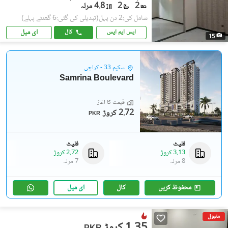
2
2
4.8 مرلہ
شامل کی:2 دن پہل
(تبدیلی کی گئی:6 گھنٹے پہلے)
ای میل
ایس ایم ایس
کال
15
سکیم 33 - کراچی
Samrina Boulevard
قیمت کا آغاز
2.72 کروڑ
PKR
فلیٹ
فلیٹ
3.13 کروڑ
2.72 کروڑ
8 مرلہ
7 مرلہ
محفوظ کریں
کال
ای میل
مقبول