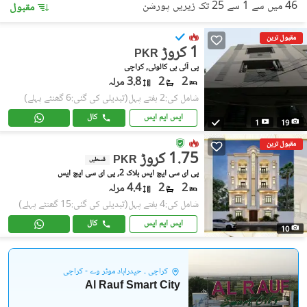
46 میں سے 1 سے 25 تک زیریں پورشن
مقبول
مقبول ترین
1 کروڑ
PKR
پی آئی بی کالونی, کراچی
2
2
3.8 مرلہ
شامل کی:2 ہفتے پہل
(تبدیلی کی گئی:6 گھنٹے پہلے)
ایس ایم ایس
کال
1
19
مقبول ترین
1.75 کروڑ
PKR
قسطیں
پی ای سی ایچ ایس بلاک 2, پی ای سی ایچ ایس
2
2
4.4 مرلہ
شامل کی:4 ہفتے پہل
(تبدیلی کی گئی:15 گھنٹے پہلے)
ایس ایم ایس
کال
10
کراچی ۔ حیدرآباد موٹر وے - کراچی
Al Rauf Smart City