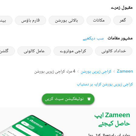
مقبول زمرے
گھر
مکانات
بالائی پورشن
فارم ہاؤس
پین
مشہور مقامات
سب دیکھیے
خداداد کالونی
کراچی موٹروے
عامل کالونی
گلشن
Zameen
کراچی زیریں پورشن
4 مرلہ کراچی زیریں پورشن
کراچی زیریں پورشن کرایہ پر دستیاب
نوٹیفکیشن سیٹ کریں
Zameen ایپ
حاصل کیجئے
ہماری ایپ استعمال کرتے ہوئے