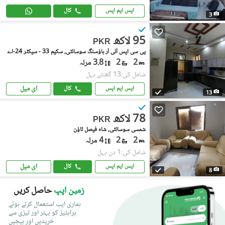
ایس ایم ایس
کال
3
95 لاکھ
PKR
پی سی ایس آئی آر ہاؤسنگ سوسائٹی, سکیم 33 - سیکٹر 24-اے
2
2
3.8 مرلہ
شامل کی:13 گھنٹے پہل
ای میل
ایس ایم ایس
کال
13
78 لاکھ
PKR
شمسی سوسائٹی, شاہ فیصل ٹاؤن
2
2
4 مرلہ
شامل کی:1 دن پہل
ای میل
ایس ایم ایس
کال
8
زمین اپپ
حاصل کریں
ہماری ایپ استعمال کرتے ہوئے
پراپٹیز کو بہتر اور تیزی سے
خریدیں اور بیچیں