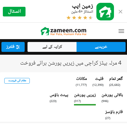
زمین اپپ
انسٹال
انسٹالز +4 ملین
خریدیے
کرایہ کے لیے
فلٹرز
4 مرلہ بیڈز کراچی میں زیریں پورشن برائے فروخت
گھر تمام
فلیٹ
مکانات
مقام کی فہرست
)
11,777
(
)
12,390
(
)
25,682
(
بالائی پورشن
زیریں پورشن
پینٹ ہاؤس
)
223
(
)
317
(
)
946
(
فارم ہاؤسز
)
27
(