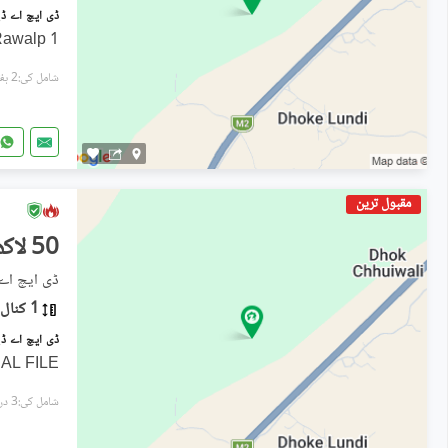
1 Kanal DHA Phase 9 Gandhara Rawalp
شامل کی:2 ہفتے پہل
مقبول ترین
50 لاکھ
ڈی ایچ اے ڈیفنس فی
1 کنال
AL FILE
شامل کی:3 دن پہل