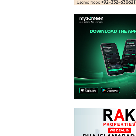
رہائشی پلاٹ
2.29 کروڑ
4 کنال