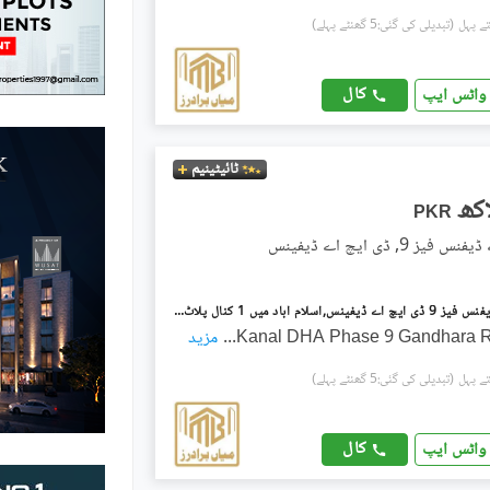
(تبدیلی کی گئی:5 گھنٹے پہلے)
کال
واٹس ایپ
ٹائیٹینیم
PKR
ز 9, ڈی ایچ اے ڈیفینس
ڈی ایچ اے ڈیفنس فیز 9 ڈی ایچ اے ڈیفینس,اسلام آباد میں 1 کنال پلاٹ فائل 52.5 لاکھ میں برائے فروخت۔
...
مزید
(تبدیلی کی گئی:5 گھنٹے پہلے)
کال
واٹس ایپ