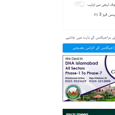
ف تہجی سے ترتیب
نس فیز 3
)
1
(
ے پراجیکٹس کے بارے میں جانئیے
راجیکٹس کے الرٹس بھیجئے