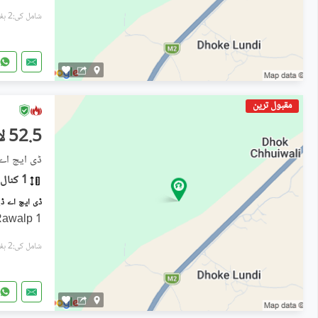
شامل کی:2 ہفتے پہل
مقبول ترین
52.5 لاکھ
ڈی ایچ اے ڈیفنس فی
1 کنال
1 Kanal DHA Phase 9 Gandhara Rawalp
شامل کی:2 ہفتے پہل