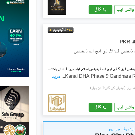
کال
واٹس ایپ
ٹائیٹینیم
PKR
ز 9, ڈی ایچ اے ڈیفینس
ڈی ایچ اے ڈیفنس فیز 9 ڈی ایچ اے ڈیفینس,اسلام آباد میں 1 کنال پلاٹ فائل 60.0 لاکھ میں برائے فروخت۔
...
مزید
(تبدیلی کی گئی:1 دن پہلے)
کال
واٹس ایپ
وہ روڈ - ہری پور