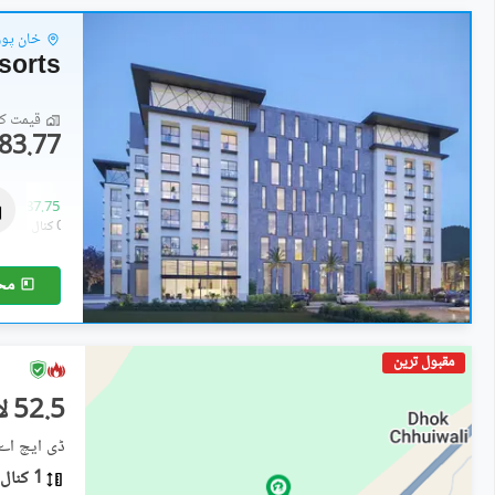
خان پور 
قیمت کا 
83.77 لاکھ
فلیٹ
83.77 لاکھ
-
87.75 لاکھ
0.1 کنال
-
0.1 کنال
مح
مقبول ترین
52.5 لاکھ
ڈی ایچ اے ڈیفنس فی
1 کنال