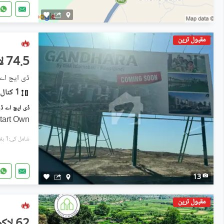
مقبول ترین
74.5 لاکھ
ڈی ایچ اے ڈیفنس فی
1 کنال
tart Own
شامل کی:1 ہفتہ پہل
13
مقبول ترین