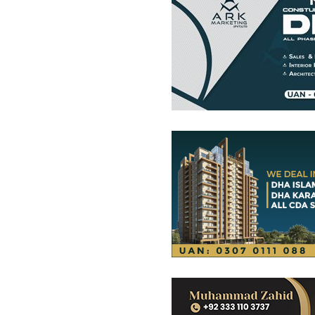
فلیٹ
83.77 لاکھ
-
87.75 لاکھ
0.1 کنال
-
0.1 کنال