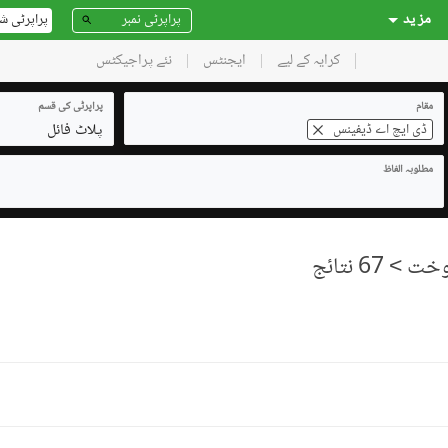
مز ید
پراپرٹی ش
کرایہ کے لیے
ایجنٹس
نئے پراجیکٹس
مقام
پراپرٹی کی قسم
پلاٹ فائل
ڈی ایچ اے ڈیفینس
مطلوبہ الفاظ
> 67 نتائج