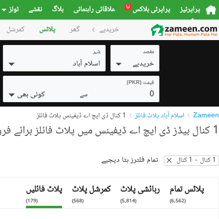
نیا
پراپرٹیز
پراپرٹی بلاکس
علاقائی راہنمائی
بلاگ
نقشے
ٹولز
خریدیے
گھر
پلاٹس
کمرشل
مقصد
شہر
خریدیے
اسلام آباد
قیمت (PKR)
0
کوئی بھی
سے
Zameen
اسلام آباد پلاٹ فائلز
1 کنال ڈی ایچ اے ڈیفینس پلاٹ فائلز
1 کنال بیڈز ڈی ایچ اے ڈیفینس میں پلاٹ فائلز برائے فروخت
تمام فلترز ہٹا دیجیے
1 کنال
-
1 کنال
پلاٹس تمام
رہائشی پلاٹ
کمرشل پلاٹ
پلاٹ فائلیں
)
179
(
)
568
(
)
5,814
(
)
6,562
(