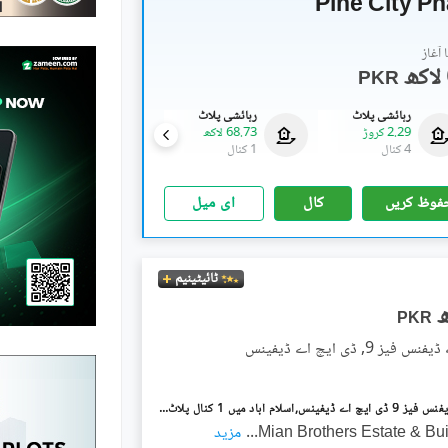
Pine City P
آغاز
PKR
رہائشی پلاٹ
رہائشی پلاٹ
رہائشی پلاٹ
2.29 کروڑ
68.73 لاکھ
1.26 کروڑ
4 کنال
1 کنال
2 کنال
فوظ کریں
کال
ای میل
ٹائیٹینیم
PKR
ز 9, ڈی ایچ اے ڈیفینس
ڈی ایچ اے ڈیفنس فیز 9 ڈی ایچ اے ڈیفینس,اسلام آباد میں 1 کنال پلاٹ فائل 60.0 لاکھ میں برائے فروخت۔
Mian Brothers Estate & Bu
...
مزید