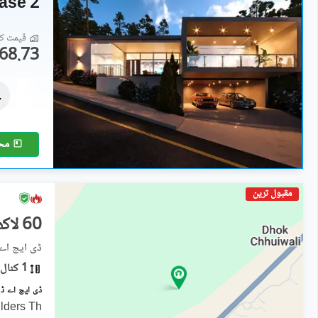
hase 2
قیمت کا 
68.73 لاکھ
رہائشی پلاٹ
1.26 کروڑ
2 کنال
مح
مقبول ترین
60 لاکھ
ڈی ایچ اے ڈیفنس فی
1 کنال
ilders Th