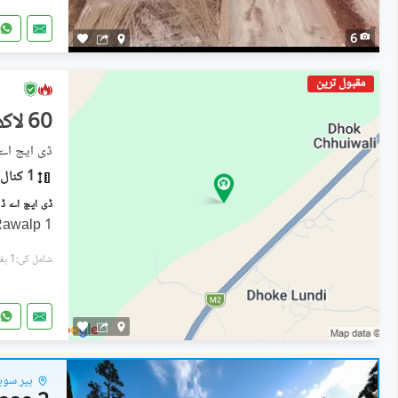
6
مقبول ترین
60 لاکھ
ڈی ایچ اے ڈیفنس فی
1 کنال
1 Kanal DHA Phase 9 Gandhara Rawalp
شامل کی:1 ہفتہ پہل
پیر سوہا