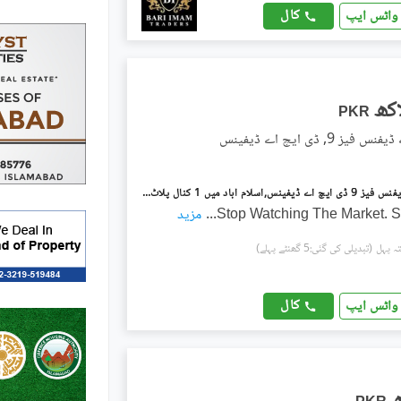
کال
واٹس ایپ
PKR
ز 9, ڈی ایچ اے ڈیفینس
ڈی ایچ اے ڈیفنس فیز 9 ڈی ایچ اے ڈیفینس,اسلام آباد میں 1 کنال پلاٹ فائل 74.5 لاکھ میں برائے فروخت۔
Stop Watching The Market. S
...
مزید
(تبدیلی کی گئی:5 گھنٹے پہلے)
کال
واٹس ایپ