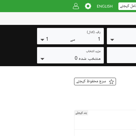
امل کیجئے
رقبہ (کنال)
1
1
سے
مزید انتخاب
منتخب شدہ 0
سرچ محفوظ کیجئے
بند کیجئے