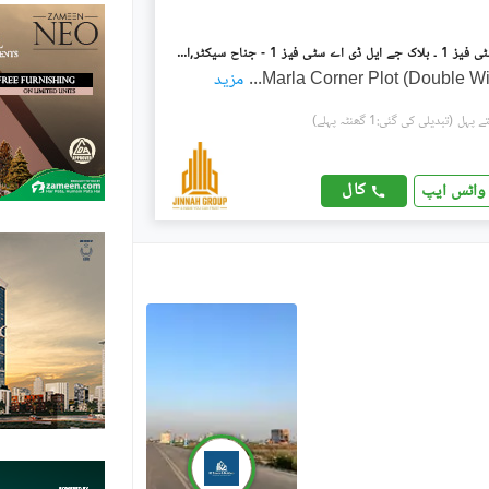
ایل ڈی اے سٹی فیز 1 ۔ بلاک جے ایل ڈی اے سٹی فیز 1 - جناح سیکٹر,ایل ڈی اے سٹی فیز 1,ایل ڈی اے سٹی,ایل ڈی اے روڈ,لاہور میں 5 مرلہ رہائشی پلاٹ 65.0 لاکھ میں برائے فروخت۔
...
مزید
(تبدیلی کی گئی:1 گھنٹہ پہلے)
کال
واٹس ایپ