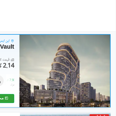
این ایس
Vault
قیمت کا 
2.14 کروڑ
کمرشل
5.33 کروڑ
-
7.93 کروڑ
2 مرلہ
-
2.6 مرلہ
مح