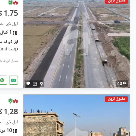
مقبول ترین
1.75 کروڑ
1 کنال
ound carp
شامل کی:2 ہفتے پہل
40
مقبول ترین
1.28 کروڑ
10 مرلہ