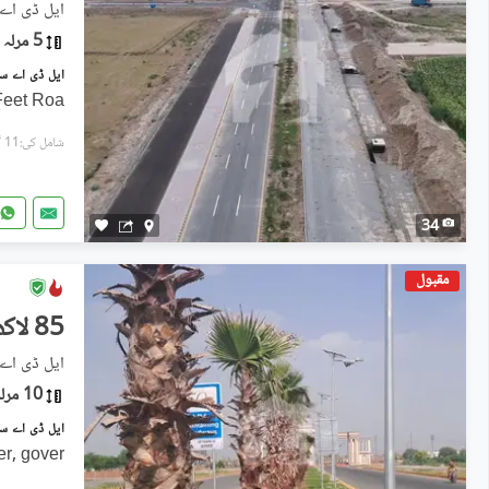
5 مرلہ
 Feet Roa
شامل کی:11 گھنٹے پہل
34
مقبول
85 لاکھ
ایل ڈی اے سٹی فیز
10 مرلہ
er, gover