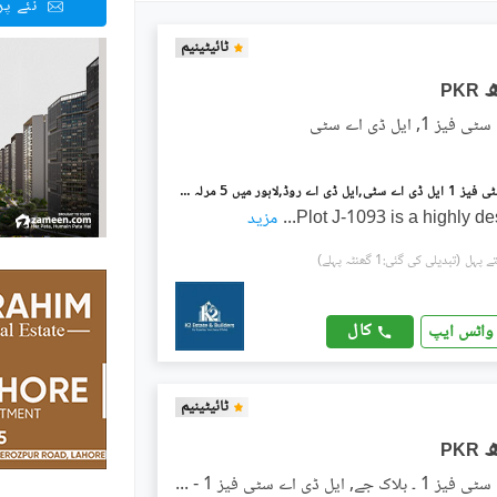
نئے پ
ٹائیٹینیم
PKR
 1, ایل ڈی اے سٹی
ایل ڈی اے سٹی فیز 1 ایل ڈی اے سٹی,ایل ڈی اے روڈ,لاہور میں 5 مرلہ رہائشی پلاٹ 58.0 لاکھ میں برائے فروخت۔
Plot J-1093 is a highly de
...
مزید
(تبدیلی کی گئی:1 گھنٹہ پہلے)
کال
واٹس ایپ
ٹائیٹینیم
PKR
ایل ڈی اے سٹی فیز 1 ۔ بلاک جے, ایل ڈی اے سٹی فیز 1 - جناح سیکٹر