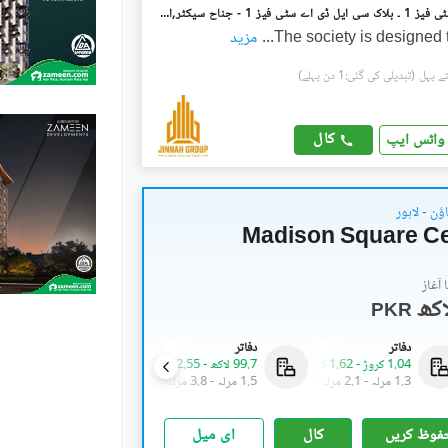
ایل ڈی اے سٹی فیز 1 ۔ بلاک سی ایل ڈی اے سٹی فیز 1 - جناح سیکٹر,ایل ڈی اے سٹی فیز 1,ایل ڈی اے سٹی,ایل ڈی اے روڈ,لاہور میں 10 مرلہ رہائشی پلاٹ 1.28 کروڑ میں برائے فروخت۔
The society is designed t
...
مزید
(تبدیلی کی گئی:1 دن پہلے)
کال
واٹس ایپ
ؤن - لاہور
Madison Square Ce
آغاز
PKR
دفاتر
دفاتر
دکانات
1.04 کروڑ
-
1.62 کروڑ
99.7 لاکھ
-
2.55 کروڑ
83.4 لاکھ
-
7.06 کروڑ
1.3 مرلہ
-
2.1 مرلہ
1.5 مرلہ
-
3.8 مرلہ
0.4 مرلہ
-
3 مرلہ
فوظ کریں
کال
ای میل