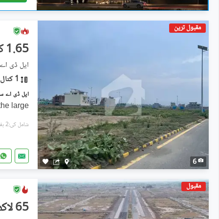
مقبول ترین
1.65 کروڑ
ایل ڈی اے سٹی فیز 1 - جناح 
1 کنال
the large
شامل کی:2 ہفتے پہل
6
مقبول
65 لاکھ