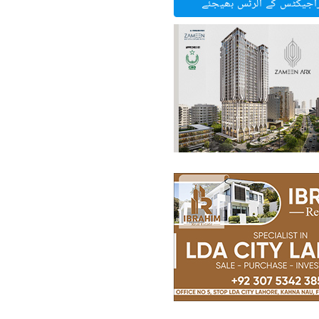
راجیکٹس کے الرٹس بھیجئے