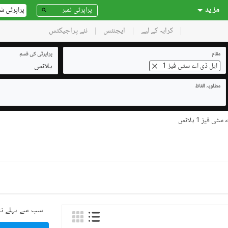
مز ید
پراپرٹی ش
کرایہ کے لیے
ایجنٹس
نئے پراجیکٹس
مقام
پراپرٹی کی قسم
پلاٹس
ایل ڈی اے سٹی فیز 1
مطلوبہ الفاظ
ی فیز 1 پلاٹس
سب سے پہلے نئ