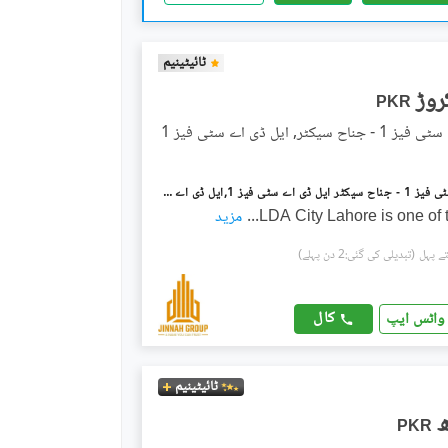
ٹائیٹینیم
PKR
سیکٹر, ایل ڈی اے سٹی فیز 1
ایل ڈی اے سٹی فیز 1 - جناح سیکٹر ایل ڈی اے سٹی فیز 1,ایل ڈی اے سٹی,ایل ڈی اے روڈ,لاہور میں 1 کنال رہائشی پلاٹ 1.65 کروڑ میں برائے فروخت۔
LDA City Lahore is one of 
...
مزید
(تبدیلی کی گئی:2 دن پہلے)
کال
واٹس ایپ
ٹائیٹینیم
PKR