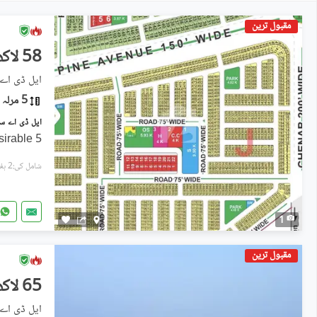
مقبول ترین
58 لاکھ
ایل ڈی اے سٹی فیز
5 مرلہ
sirable 5
شامل کی:2 ہفتے پہل
1
مقبول ترین
65 لاکھ