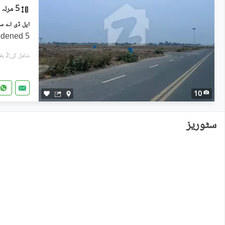
5 مرلہ
5 Marla Corner Plot (Double Widened
شامل کی:2 ہفتے پہل
10
سٹوریز