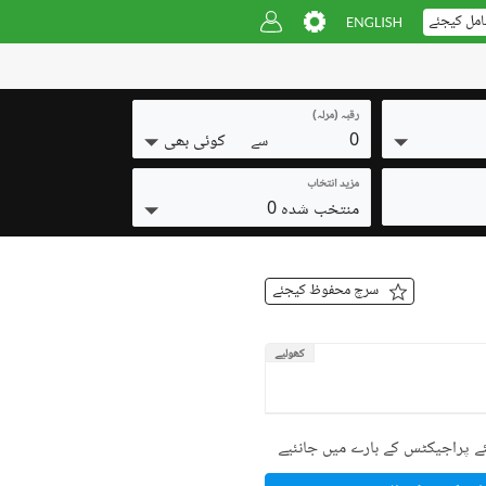
امل کیجئے
رقبہ (مرلہ)
0
کوئی بھی
سے
مزید انتخاب
منتخب شدہ 0
سرچ محفوظ کیجئے
کھولیے
ے پراجیکٹس کے بارے میں جانئیے