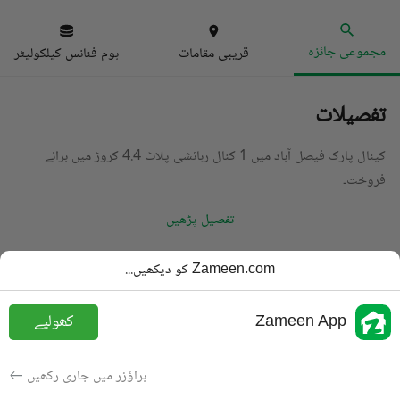
مجموعی جائزہ
قریبی مقامات
ہوم فنانس کیلکولیٹر
تفصیلات
کینال پارک فیصل آباد میں 1 کنال رہائشی پلاٹ 4.4 کروڑ میں برائے
فروخت۔
تفصیل پڑھیں
قسم
رہائشی پلاٹ
Zameen.com کو دیکھیں...
قیمت
4.4 کروڑ
PKR
Zameen App
کھولیے
رقبہ
1 کنال
مقصد
برائے فروخت
براؤزر میں جاری رکھیں
شامل کی
3 سال پہلے