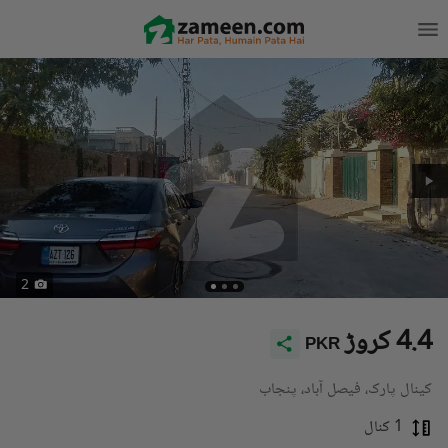
2
4.4 کروڑ
PKR
کینال پارک، فیصل آباد، پنجاب
1 کنال