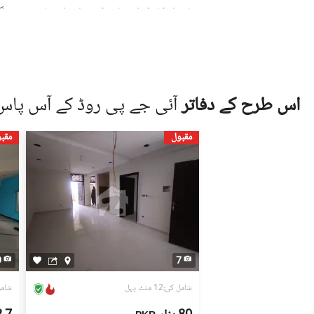
جائیداد کا مکمل معائنہ کریں اور اشتہار میں دی 
ایسی پیشکشوں سے ہوشیار رہیں جو حقیقت سے زی
علامت ہو سکتی ہیں۔
جائیداد کی ملکیت کے دستاویزات کی تصدیق کری
کارڈ (CNIC)۔
اس طرح کے دفاتر
آئی جے پی روڈ کے آس پاس
قانونی مشیر یا متعلقہ لینڈ اتھارٹی سے رجوع کر
مقبول
مقب
جائیداد دیکھنے کے لیے کبھی بھی اکیلے نہ جائیں
جب تک دوسرا فریق مکمل طور پر قابلِ اعتبار نہ ہو
زمین ڈاٹ کام صارفین کی طرف سے دیے گئے اشتہارات (ل
(لسٹنگز) کی درستگی، حقیقت، اور قانونی حیثیت کے 
ہمیشہ مکمل تحقیقات کریں اور پیشہ ور قانونی یا رئ
9
7
شامل کی:12 منٹ پہل
شامل کی