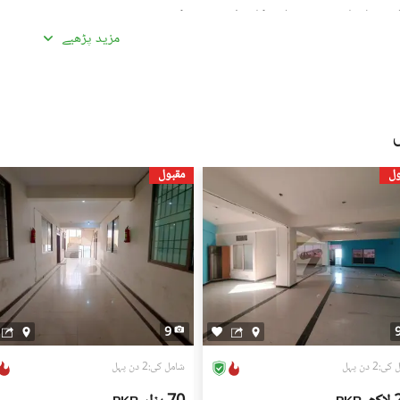
گئی معلومات سے تفصیلات کا موازنہ ضرور کریں۔
مزید پڑھیے
ادہ اچھی لگیں۔ غیرمعمولی طور پر کم قیمتیں دھوکہ دہی کی
ں، بشمول سند ملکیت، رجسٹری، اور فروخت کنندہ/ایجنٹ کا شناختی
 کے جائیداد پر کسی بھی قسم کی رکاوٹ یا تنازعے کی جانچ کریں۔
ول
مقبول
، کسی قابل اعتماد شخص کو ساتھ لے جائیں۔
، اپنی ذاتی یا مالی معلومات شیئر کرنے سے گریز کریں۔
سٹنگز) کے لیے ذمہ دار نہیں ہے۔ تمام صارفین اپنے اشتہارات
لیے خود ذمہ دار ہیں۔ کسی بھی معاہدے کو حتمی شکل دینے سے پہلے
یل اسٹیٹ ماہرین سے مشورہ حاصل کریں۔
9
:2 دن پہل
شامل کی:2 دن پہل