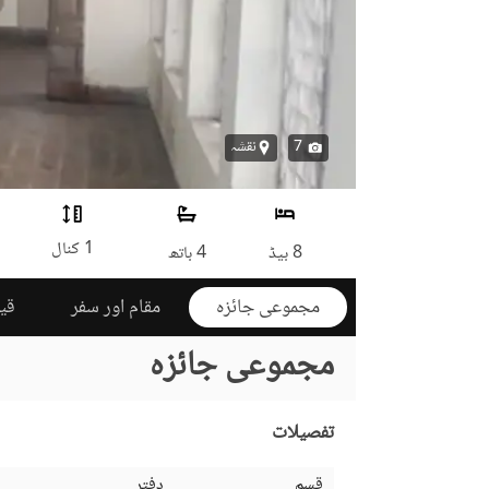
7
نقشہ
1 کنال
8 بیڈ
4 باتھ
مجموعی جائزہ
مقام اور سفر
قی
مجموعی جائزہ
تفصیلات
قسم
دفتر