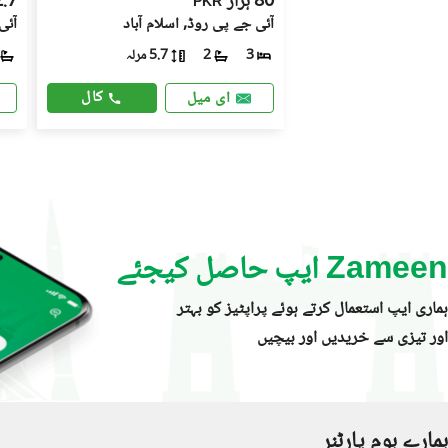
80 ہزار
2.7 لا
PKR
آئی جے پی روڈ, اسلام آباد
آئ
5.7 مرلہ
2
3
کال
ای میل
Zameen ایپ حاصل کیجئے
ہماری ایپ استعمال کرتے ہوئے پراپٹیز کو بہتر
اور تیزی سے خریدیں اور بیچیں
ہمارے ہوم پارٹنر