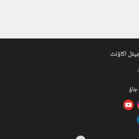
یٹل اکاؤنٹ
ل
جاؤ