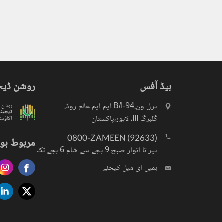
ہیڈ آفس
روشن ڈیج
پرل ون،94-B/I ایم ایم عالم روڈ،
روشن
ڈیجیٹ
گلبرگ III، لاہور،پاکستان
اکاؤنٹ
0800-ZAMEEN (92633)
مربوط ہو 
پیر تا اتوار صبح 9 بجے سے شام 6 بجے تک
ہمیں ای میل کیجئے