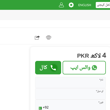
امل کیجئے
4 لاکھ
PKR
واٹس ایپ
کال
نام*
ای میل*
فون*