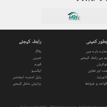
بطور کمپنی
رابطہ کیجئے
ہمارے بارے میں
بلاگ
ہم سے رابطہ کیجئے
خبریں
نوکریاں
فورم
مدد اور تعاون
ایکسپو
اڈورٹیذ
رئیل اسٹیٹ ایجنٹس
قواعد و ضوابط
پراپرٹی شامل کیجئے
© Copyright 2007 - 2026 Zameen.com. All Rights Reserved