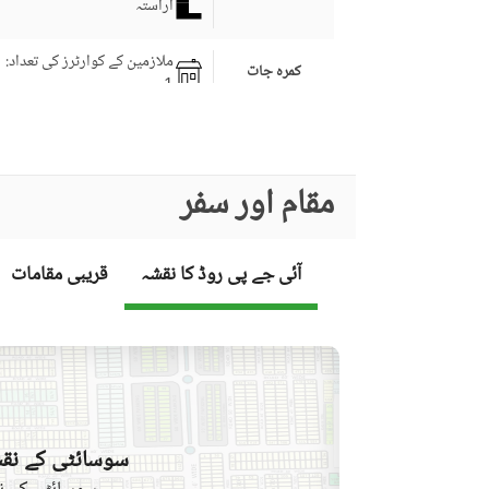
آراستہ
ملازمین کے کوارٹرز کی تعداد
:
کمرہ جات
1
برانڈ بینڈ انٹرنیٹ تک رسائی
کاروبار اور مواصلات
دیگر کاروباری اور مواصلات
مقام اور سفر
کی سہولیات
کمیونٹی لان یا گارڈن
آئی جے پی روڈ کا نقشہ
قریبی مقامات
فرسٹ ایڈ یا میڈیکل سنٹر
کمیونٹی خصوصیات
بار بی کیو کا حصہ
دیگر کمیونٹی کی سہولیات
لان یا باغ
تفریح اور صحت
سوسائٹی کے نقش