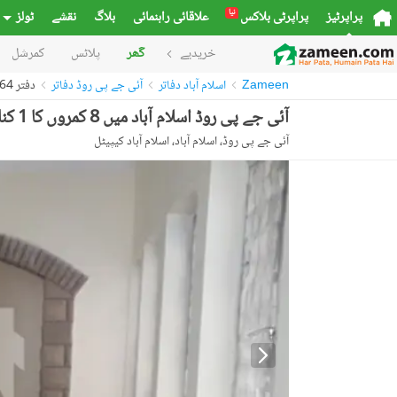
نیا
پراپرٹیز
پراپرٹی بلاکس
علاقائی راہنمائی
بلاگ
نقشے
ٹولز
خریدیے
گھر
پلاٹس
کمرشل
Zameen
اسلام آباد دفاتر
آئی جے پی روڈ دفاتر
دفتر 53176364
آئی جے پی روڈ اسلام آباد میں 8 کمروں کا 1 کنال دفتر 4.0 لاکھ میں کرایہ پر دستیاب ہے۔
آئی جے پی روڈ، اسلام آباد، اسلام آباد کیپیٹل