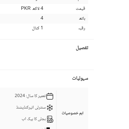
قیمت
4 لاکھ
PKR
باتھ
4
رقبہ
1 کنال
تفصیل
سہولیات
تعمیر کا سال
: 2024
سنٹرلی ائیرکنڈیشنڈ
اہم خصوصیات
بجلی کا بیک اپ