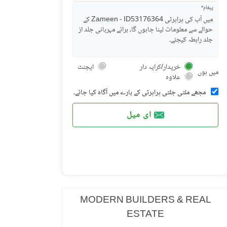
پیغام*
خریدار/کرایہ دار
ایجنٹ
میں ہوں
علاوہ
مجھے ملتی جلتی پراپرٹی کے بارے میں آگاہ کیا جائے۔
ای میل
MODERN BUILDERS & REAL
ESTATE