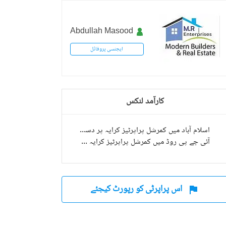
Abdullah Masood
کیپیٹل
ایجنسی پروفائل
کارآمد لنکس
اسلام آباد میں کمرشل پراپرٹیز کرایہ پر دستیاب
آئی جے پی روڈ میں کمرشل پراپرٹیز کرایہ پر دستیاب
اس پراپرٹی کو رپورٹ کیجئے