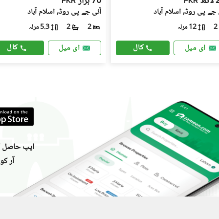
کھ
70 ہزار
PKR
PKR
ی جے پی روڈ, اسلام آباد
آئی جے پی روڈ, اسلام آباد
12 مرلہ
5.3 مرلہ
2
2
2
کال
کال
ای میل
ای میل
ایپ حاصل کر
آر کو