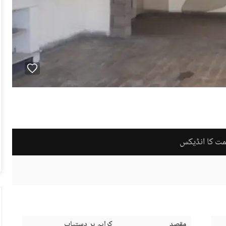
مت کا انڈیکس
مقصد
کرایہ پر دستیاب