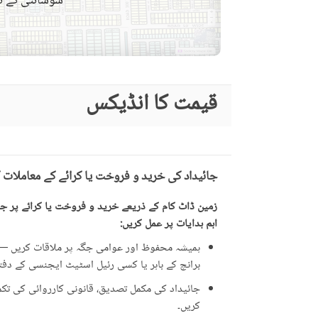
سوسائٹی کے نق
قریبی سکول
نزدیکی علاقے اور
قریبی ریسٹورنٹ
دوسری خصوصیات
دیگر قریبی جگہیں
قیمت کا انڈیکس
دیکھ بھال کا عملہ
مزید خصوصیات
دیگر سہولیات
جائیداد کی خرید و فروخت یا کرائے کے معاملات 
زمین ڈاٹ کام کے ذریعے خرید و فروخت یا کرائے پر جائ
اہم ہدایات پر عمل کریں:
ہمیشہ محفوظ اور عوامی جگہ پر ملاقات کریں — ت
برانچ کے باہر یا کسی رئیل اسٹیٹ ایجنسی کے دفتر 
جائیداد کی مکمل تصدیق، قانونی کارروائی کی تکمیل
کریں۔