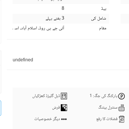
بیڈ
8
شامل کی
3 ہفتے پہلے
مقام
آئی جے پی روڈ، اسلام آباد، اسلام آباد 
undefined
پارکنگ کی جگہ
: 1
ڈبل گلیزڈ کھڑکیاں
سنٹرل ہیٹنگ
فرش
فضلات کا رفع
دیگر خصوصیات