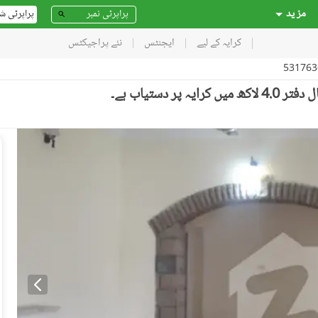
مز ید
پراپرٹی ش
کرایہ کے لیے
ایجنٹس
نئے پراجیکٹس