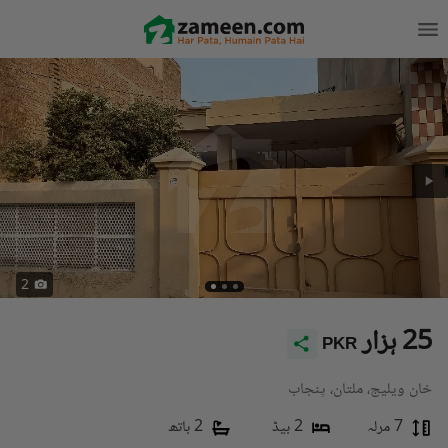
2
25 ہزار
PKR
خان ویلیج، ملتان، پنجاب
7 مرلہ
2 بیڈ
2 باتھ