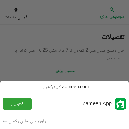
مجموعی جائزہ
قریبی مقامات
تفصیلات
خان ویلیج ملتان میں 2 کمروں کا 7 مرلہ مکان 25 ہزار میں کرایہ پر
دستیاب ہے۔
تفصیل پڑھیں
قسم
مکان
Zameen.com کو دیکھیں...
قیمت
25 ہزار
PKR
Zameen App
کھولیے
باتھ
2 باتھ
رقبہ
7 مرلہ
براؤزر میں جاری رکھیں
مقصد
کرایہ پر دستیاب