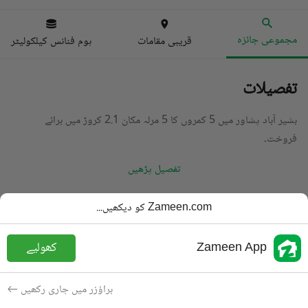
مجموعی جائزہ
قریبی مقامات
ہوم فنانس کیلکولیٹر
تفصیلات
بشیر آباد پشاور میں 5 کمروں کا 5 مرلہ مکان 2.1 کروڑ میں برائے
فروخت۔
تفصیل پڑھیں
قسم
مکان
Zameen.com کو دیکھیں...
قیمت
2.1 کروڑ
PKR
Zameen App
کھولیے
باتھ
5 باتھ
رقبہ
5 مرلہ
براؤزر میں جاری رکھیں
مقصد
برائے فروخت