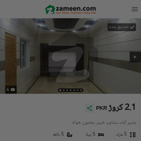
تصدیق شدہ
6
2.1 کروڑ
PKR
بشیر آباد، پشاور، خیبر پختون خواہ
5 مرلہ
5 بیڈ
5 باتھ