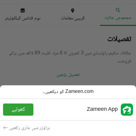
مجموعی جائزہ
قریبی مقامات
ہوم فنانس کیلکولیٹر
تفصیلات
چکلالہ سکیم راولپنڈی میں 3 کمروں کا 8 مرلہ فلیٹ 89 لاکھ میں برائے
فروخت۔
تفصیل پڑھیں
قسم
فلیٹ
Zameen.com کو دیکھیں...
قیمت
89 لاکھ
PKR
Zameen App
کھولیے
باتھ
3 باتھ
رقبہ
7.9 مرلہ
براؤزر میں جاری رکھیں
مقصد
برائے فروخت