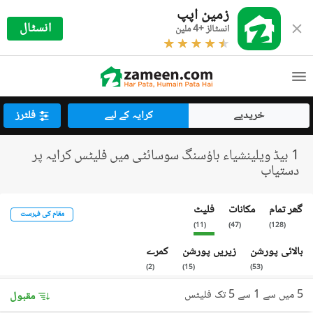
زمین اپپ
انسٹال
انسٹالز +4 ملین
خریدیے
کرایہ کے لیے
فلٹرز
1 بیڈ ویلینشیاء ہاؤسنگ سوسائٹی میں فلیٹس کرایہ پر
دستیاب
گھر تمام
مکانات
فلیٹ
مقام کی فہرست
)
11
(
)
47
(
)
128
(
بالائی پورشن
زیریں پورشن
کمرے
)
2
(
)
15
(
)
53
(
5 میں سے 1 سے 5 تک فلیٹس
مقبول