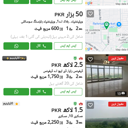
ایس ایم ایس
کال
50 ہزار
PKR
ویلینشیاء ۔ بلاک اے1, ویلینشیاء ہاؤسنگ سوسائٹی
2
1
600 مربع فیٹ
شامل کی:2 مہینے پہل
(تبدیلی کی گئی:1 ہفتہ پہلے)
ایس ایم ایس
کال
ٹائیٹینیم
مقبول ترین
2.5 لاکھ
PKR
ڈیفینس رایا, ڈی ایچ اے ڈیفینس
2
3
1,750 مربع فیٹ
شامل کی:20 گھنٹے پہل
ایس ایم ایس
کال
13
ٹائیٹینیم
مقبول ترین
1.5 لاکھ
PKR
عسکری 10, عسکری
3
3
2,250 مربع فیٹ