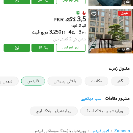
ایس ایم ایس
کال
8
مقبول
3.5 لاکھ
PKR
گلبرگ, لاہور
3
4
3,250 مربع فیٹ
شامل کی:2 گھنٹے پہل
ایس ایم ایس
کال
33
مقبول زمرے
گھر
مکانات
بالائی پورشن
فلیٹس
زیریں 
مشہور مقامات
سب دیکھیے
ویلینشیاء ۔ بلاک اے1
ویلینشیاء ۔ بلاک ایچ
Zameen
لاہور فلیٹس
ویلینشیاء ہاؤسنگ سوسائٹی فلیٹس