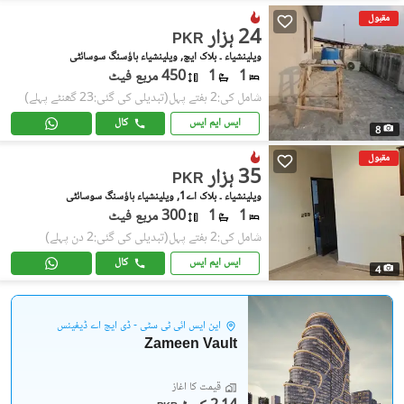
مقبول
24 ہزار
PKR
ویلینشیاء ۔ بلاک ایچ, ویلینشیاء ہاؤسنگ سوسائٹی
1
1
450 مربع فیٹ
شامل کی:2 ہفتے پہل
(تبدیلی کی گئی:23 گھنٹے پہلے)
ایس ایم ایس
کال
8
مقبول
35 ہزار
PKR
ویلینشیاء ۔ بلاک اے1, ویلینشیاء ہاؤسنگ سوسائٹی
1
1
300 مربع فیٹ
شامل کی:2 ہفتے پہل
(تبدیلی کی گئی:2 دن پہلے)
ایس ایم ایس
کال
4
این ایس آئی ٹی سٹی - ڈی ایچ اے ڈیفینس
Zameen Vault
قیمت کا آغاز