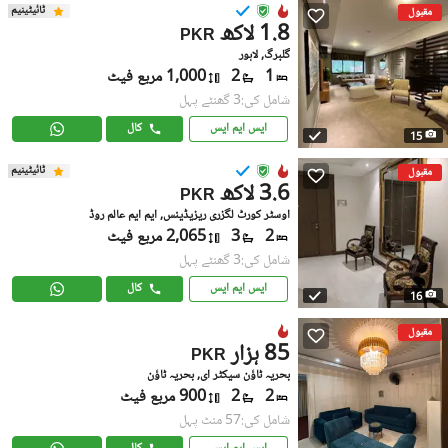
ٹائیٹینیم
مقبول
1.8 لاکھ
PKR
گلبرگ, لاہور
1
2
1,000 مربع فیٹ
شامل کی:3 گھنٹے پہل
ایس ایم ایس
کال
15
ٹائیٹینیم
مقبول
3.6 لاکھ
PKR
اوسٹر کورٹ لگزری ریزیڈینس, ایم ایم عالم روڈ
2
3
2,065 مربع فیٹ
شامل کی:3 گھنٹے پہل
ایس ایم ایس
کال
16
مقبول
85 ہزار
PKR
بحریہ ٹاؤن سیکٹر ای, بحریہ ٹاؤن
2
2
900 مربع فیٹ
شامل کی:57 منٹ پہل