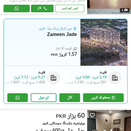
شامل کی:3 دن پہل
(تبدیلی کی گئی:23 گھنٹے پہلے)
ایس ایم ایس
کال
1
مین کینال بینک روڈ - لاہور
Zameen Jade
قیمت کا آغاز
1.57 کروڑ
PKR
فلیٹ
فلیٹ
2.19 کروڑ
-
3.66 کروڑ
5.27 کروڑ
-
7.12 کروڑ
591 مربع فیٹ
-
1,130 مربع فیٹ
1,430 مربع فیٹ
-
1,903 مربع فیٹ
محفوظ کریں
کال
ای میل
60 ہزار
PKR
ویلینشیاء ہاؤسنگ سوسائٹی, لاہور
1
1
600 مربع فیٹ