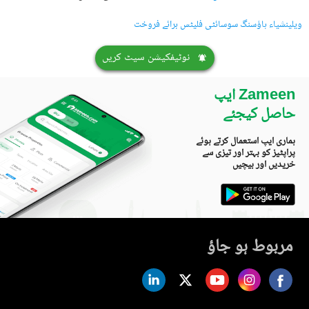
ویلینشیاء ہاؤسنگ سوسائٹی فلیٹس برائے فروخت
نوٹیفکیشن سیٹ کریں
Zameen ایپ
حاصل کیجئے
ہماری ایپ استعمال کرتے ہوئے
پراپٹیز کو بہتر اور تیزی سے
خریدیں اور بیچیں
مربوط ہو جاؤ