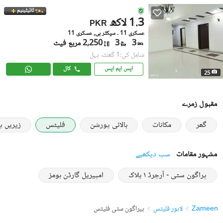
ٹائیٹینیم
1.3 لاکھ
PKR
عسکری 11 ۔ سیکٹر بی, عسکری 11
3
3
2,250 مربع فیٹ
شامل کی:1 گھنٹہ پہل
ایس ایم ایس
کال
25
مقبول زمرے
گھر
مکانات
بالائی پورشن
فلیٹس
زیریں 
مشہور مقامات
سب دیکھیے
پراگون سٹی - آرچرڈ ١ بلاک
امپیریل گارڈن ہومز
Zameen
لاہور فلیٹس
پیراگون سٹی فلیٹس