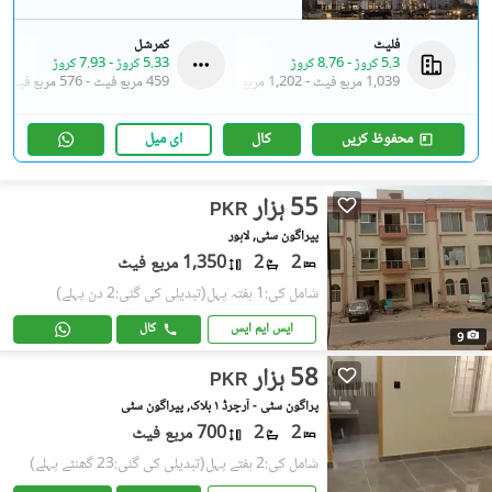
فلیٹ
کمرشل
5.3 کروڑ
-
8.76 کروڑ
5.33 کروڑ
-
7.93 کروڑ
1,039 مربع فیٹ
-
1,202 مربع فیٹ
459 مربع فیٹ
-
576 مربع فیٹ
محفوظ کریں
کال
ای میل
55 ہزار
PKR
پیراگون سٹی, لاہور
2
2
1,350 مربع فیٹ
شامل کی:1 ہفتہ پہل
(تبدیلی کی گئی:2 دن پہلے)
ایس ایم ایس
کال
9
58 ہزار
PKR
پراگون سٹی - آرچرڈ ١ بلاک, پیراگون سٹی
2
2
700 مربع فیٹ
شامل کی:2 ہفتے پہل
(تبدیلی کی گئی:23 گھنٹے پہلے)