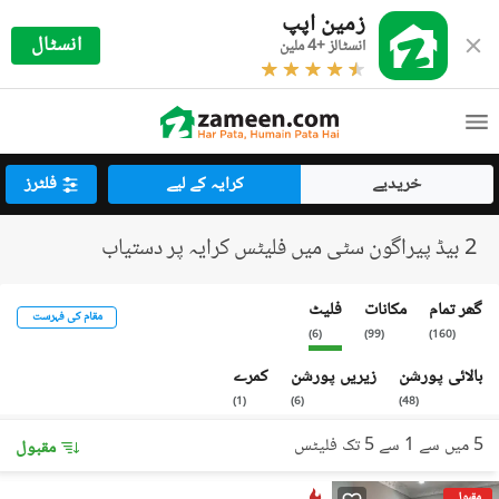
زمین اپپ
انسٹال
انسٹالز +4 ملین
خریدیے
کرایہ کے لیے
فلٹرز
2 بیڈ پیراگون سٹی میں فلیٹس کرایہ پر دستیاب
گھر تمام
مکانات
فلیٹ
مقام کی فہرست
)
6
(
)
99
(
)
160
(
بالائی پورشن
زیریں پورشن
کمرے
)
1
(
)
6
(
)
48
(
5 میں سے 1 سے 5 تک فلیٹس
مقبول
مقبول