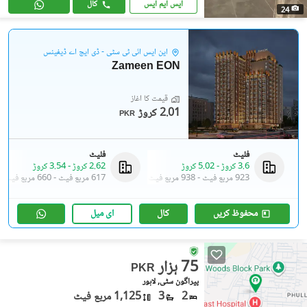
ایس ایم ایس
کال
24
این ایس آئی ٹی سٹی - ڈی ایچ اے ڈیفینس
Zameen EON
قیمت کا آغاز
2.01 کروڑ
PKR
فلیٹ
فلیٹ
3.6 کروڑ
-
5.02 کروڑ
2.62 کروڑ
-
3.54 کروڑ
923 مربع فیٹ
-
938 مربع فیٹ
617 مربع فیٹ
-
660 مربع فیٹ
محفوظ کریں
کال
ای میل
75 ہزار
PKR
پیراگون سٹی, لاہور
2
3
1,125 مربع فیٹ