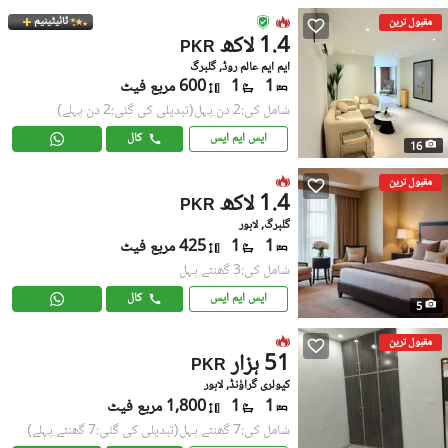
ٹائیٹینیم
مقبول ترین
1.4 لاکھ
PKR
ایم ایم عالم روڈ, گلبرگ
1
1
600 مربع فیٹ
شامل کی:2 دن پہل
(تبدیلی کی گئی:2 دن پہلے)
ایس ایم ایس
کال
16
مقبول ترین
1.4 لاکھ
PKR
گلبرگ, لاہور
1
1
425 مربع فیٹ
شامل کی:3 گھنٹے پہل
ایس ایم ایس
کال
5
مقبول ترین
51 ہزار
PKR
کیولری گراؤنڈ, لاہور
1
1
1,800 مربع فیٹ
شامل کی:7 گھنٹے پہل
(تبدیلی کی گئی:7 گھنٹے پہلے)