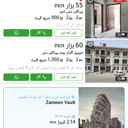
55 ہزار
PKR
پیراگون سٹی, لاہور
2
2
900 مربع فیٹ
شامل کی:2 دن پہل
ایس ایم ایس
کال
13
60 ہزار
PKR
امپیریل گارڈن ہومز, پیراگون سٹی
2
2
1,350 مربع فیٹ
شامل کی:4 گھنٹے پہل
(تبدیلی کی گئی:4 گھنٹے پہلے)
ایس ایم ایس
کال
15
این ایس آئی ٹی سٹی - ڈی ایچ اے ڈیفینس
Zameen Vault
قیمت کا آغاز
2.14 کروڑ
PKR