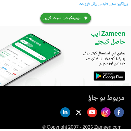
پیراگون سٹی فلیٹس برائے فروخت
نوٹیفکیشن سیٹ کریں
Zameen ایپ
حاصل کیجئے
ہماری ایپ استعمال کرتے ہوئے
پراپٹیز کو بہتر اور تیزی سے
خریدیں اور بیچیں
مربوط ہو جاؤ
© Copyright 2007 - 2026 Zameen.com.