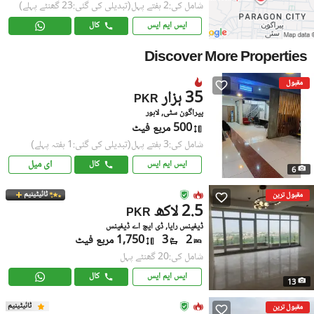
شامل کی:2 ہفتے پہل
(تبدیلی کی گئی:23 گھنٹے پہلے)
ایس ایم ایس
کال
Discover More Properties
مقبول
35 ہزار
PKR
پیراگون سٹی, لاہور
500 مربع فیٹ
شامل کی:3 ہفتے پہل
(تبدیلی کی گئی:1 ہفتہ پہلے)
ای میل
ایس ایم ایس
کال
6
ٹائیٹینیم
مقبول ترین
2.5 لاکھ
PKR
ڈیفینس رایا, ڈی ایچ اے ڈیفینس
2
3
1,750 مربع فیٹ
شامل کی:20 گھنٹے پہل
ایس ایم ایس
کال
13
ٹائیٹینیم
مقبول ترین