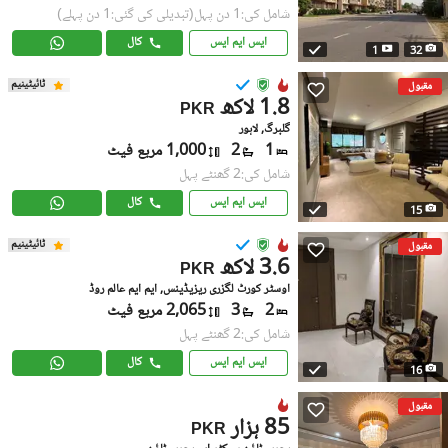
شامل کی:1 دن پہل
(تبدیلی کی گئی:1 دن پہلے)
ایس ایم ایس
کال
1
32
ٹائیٹینیم
مقبول
1.8 لاکھ
PKR
گلبرگ, لاہور
1
2
1,000 مربع فیٹ
شامل کی:2 گھنٹے پہل
ایس ایم ایس
کال
15
ٹائیٹینیم
مقبول
3.6 لاکھ
PKR
اوسٹر کورٹ لگزری ریزیڈینس, ایم ایم عالم روڈ
2
3
2,065 مربع فیٹ
شامل کی:2 گھنٹے پہل
ایس ایم ایس
کال
16
مقبول
85 ہزار
PKR