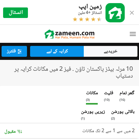
زمین اپپ
انسٹال
انسٹالز +4 ملین
خریدیے
کرایہ کے لیے
فلٹرز
10 مرلہ بیڈز پاکستان ٹاؤن ۔ فیز 2 میں مکانات کرایہ پر
دستیاب
گھر تمام
فلیٹ
مکانات
)
3
(
)
10
(
)
16
(
بالائی پورشن
زیریں پورشن
)
1
(
)
2
(
2 میں سے 1 سے 2 تک مکانات
مقبول