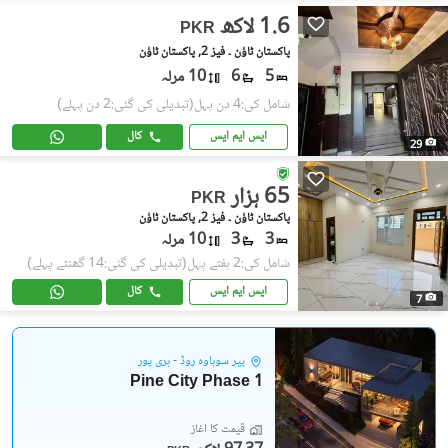
1.6 لاکھ
PKR
پاکستان ٹاؤن ۔ فیز 2, پاکستان ٹاؤن
5
6
10 مرلہ
شامل کی:4 دن پہل
(تبدیلی کی گئی:2 دن پہلے)
ایس ایم ایس
کال
29
65 ہزار
PKR
پاکستان ٹاؤن ۔ فیز 2, پاکستان ٹاؤن
3
3
10 مرلہ
شامل کی:2 ہفتے پہل
(تبدیلی کی گئی:14 گھنٹے پہلے)
ایس ایم ایس
کال
7
پیر سوہاوہ روڈ - ہری پور
Pine City Phase 1
قیمت کا آغاز