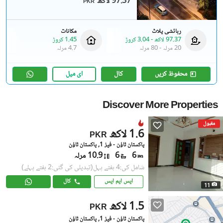
97.37 لاکھ
PKR
رہائشی پلاٹ
مکانات
97.37 لاکھ
-
3.04 کروڑ
1.45 کروڑ
20 مرلہ
-
80 مرلہ
4.7 مرلہ
محفوظ کریں
کال
ای میل
Discover More Properties
مقبول
1.6 لاکھ
PKR
پاکستان ٹاؤن - فیز 1, پاکستان ٹاؤن
6
6
10.9 مرلہ
شامل کی:4 ہفتے پہل
(تبدیلی کی گئی:2 ہفتے پہلے)
ایس ایم ایس
کال
11
1.5 لاکھ
PKR
پاکستان ٹاؤن - فیز 1, پاکستان ٹاؤن