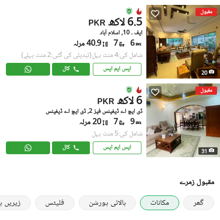
مقبول
6.5 لاکھ
PKR
ایف ۔ 10, اسلام آباد
6
7
40.9 مرلہ
شامل کی:4 منٹ پہل
(تبدیلی کی گئی:2 منٹ پہلے)
ایس ایم ایس
کال
20
مقبول
6 لاکھ
PKR
ڈی ایچ اے ڈیفینس فیز 2, ڈی ایچ اے ڈیفینس
9
7
20 مرلہ
شامل کی:5 منٹ پہل
ایس ایم ایس
کال
31
مقبول زمرے
گھر
مکانات
بالائی پورشن
فلیٹس
زیریں 