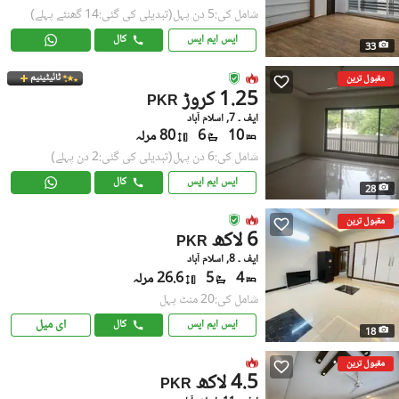
شامل کی:5 دن پہل
(تبدیلی کی گئی:14 گھنٹے پہلے)
ایس ایم ایس
کال
33
ٹائیٹینیم
مقبول ترین
1.25 کروڑ
PKR
ایف ۔ 7, اسلام آباد
10
6
80 مرلہ
شامل کی:6 دن پہل
(تبدیلی کی گئی:2 دن پہلے)
ایس ایم ایس
کال
28
مقبول ترین
6 لاکھ
PKR
ایف ۔ 8, اسلام آباد
4
5
26.6 مرلہ
شامل کی:20 منٹ پہل
ای میل
ایس ایم ایس
کال
18
مقبول ترین
4.5 لاکھ
PKR