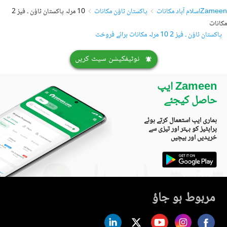
Zameen
اسلام آباد مکانات
پاکستان ٹاؤن مکانات
10 مرلہ پاکستان ٹاؤن ۔ فیز 2
مکانات
پاکستان ٹاؤن ۔ فیز 2 10 مرلہ مکانات برائے فروخت
نوٹیفکیشن سیٹ کریں
Zameen ایپ
حاصل کیجئے
ہماری ایپ استعمال کرتے ہوئے
پراپٹیز کو بہتر اور تیزی سے
خریدیں اور بیچیں
مربوط ہو جاؤ