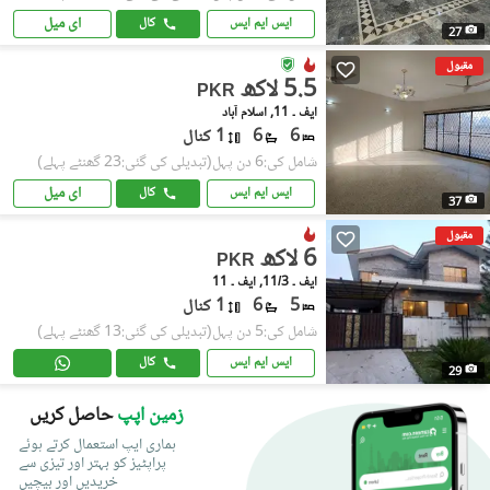
ای میل
ایس ایم ایس
کال
27
مقبول
5.5 لاکھ
PKR
ایف ۔ 11, اسلام آباد
6
6
1 کنال
شامل کی:6 دن پہل
(تبدیلی کی گئی:23 گھنٹے پہلے)
ای میل
ایس ایم ایس
کال
37
مقبول
6 لاکھ
PKR
ایف ۔ 11/3, ایف ۔ 11
5
6
1 کنال
شامل کی:5 دن پہل
(تبدیلی کی گئی:13 گھنٹے پہلے)
ایس ایم ایس
کال
29
زمین اپپ
حاصل کریں
ہماری ایپ استعمال کرتے ہوئے
پراپٹیز کو بہتر اور تیزی سے
خریدیں اور بیچیں