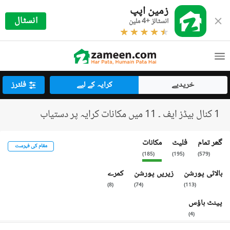
زمین اپپ
انسٹال
انسٹالز +4 ملین
خریدیے
کرایہ کے لیے
فلٹرز
1 کنال بیڈز ایف ۔ 11 میں مکانات کرایہ پر دستیاب
گھر تمام
فلیٹ
مکانات
مقام کی فہرست
)
185
(
)
195
(
)
579
(
بالائی پورشن
زیریں پورشن
کمرے
)
8
(
)
74
(
)
113
(
پینٹ ہاؤس
)
4
(