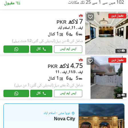
102 میں سے 1 سے 25 تک مکانات
مقبول
مقبول ترین
7 لاکھ
PKR
ایف ۔ 11, اسلام آباد
6
6
1 کنال
شامل کی:4 دن پہل
(تبدیلی کی گئی:52 منٹ پہلے)
ایس ایم ایس
کال
17
مقبول ترین
4.75 لاکھ
PKR
ایف ۔ 11/3, ایف ۔ 11
5
6
1 کنال
شامل کی:2 ہفتے پہل
(تبدیلی کی گئی:1 دن پہلے)
ایس ایم ایس
کال
28
نووا سٹی - اسلام آباد
Nova City