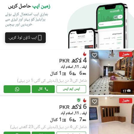
زمین اپپ
حاصل کریں
ہماری ایپ استعمال کرتے ہوئے
پراپٹیز کو بہتر اور تیزی سے
خریدیں اور بیچیں
ایپ ڈاؤن لوڈ کریں۔
مقبول
4 لاکھ
PKR
ایف ۔ 11, اسلام آباد
6
6
1 کنال
شامل کی:3 دن پہل
(تبدیلی کی گئی:1 دن پہلے)
ایس ایم ایس
کال
17
مقبول
6 لاکھ
PKR
ایف ۔ 11, اسلام آباد
7
6
1 کنال
شامل کی:4 دن پہل
(تبدیلی کی گئی:23 گھنٹے پہلے)