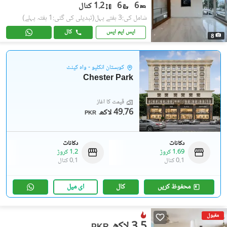
6
6
1.2 کنال
شامل کی:3 ہفتے پہل
(تبدیلی کی گئی:1 ہفتہ پہلے)
ایس ایم ایس
کال
8
کوہستان انکلیو - واہ کینٹ
Chester Park
قیمت کا آغاز
49.76 لاکھ
PKR
دکانات
دکانات
1.69 کروڑ
1.2 کروڑ
0.1 کنال
0.1 کنال
محفوظ کریں
کال
ای میل
مقبول