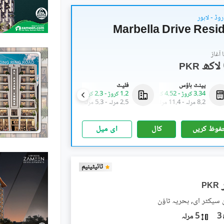
روڈ - لاہور
Marbella Drive Resi
آغاز
PKR
پینٹ ہاؤس
فلیٹ
فلیٹ
3.34 کروڑ
-
4.52 کروڑ
1.2 کروڑ
-
2.3 کروڑ
69.87 لاکھ
-
2.09 کروڑ
8.2 مرلہ
-
11.4 مرلہ
2.5 مرلہ
-
5.3 مرلہ
1.8 مرلہ
-
4.4 مرلہ
فوظ کریں
کال
ای میل
ٹائیٹینیم
PKR
ن سیکٹر ای, بحریہ ٹاؤن
3
5 مرلہ