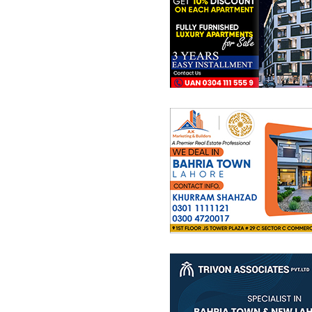
پینٹ ہاؤس
15.02 کروڑ
-
20.63 کروڑ
11.6 مرلہ
-
12.5 مرلہ