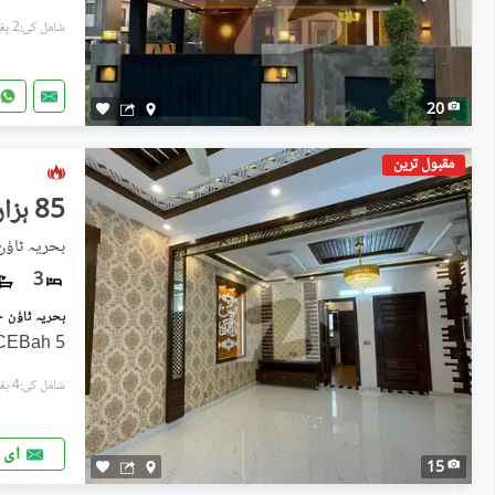
شامل کی:2 ہفتے پہل
20
مقبول ترین
85 ہزار
بحریہ ٹاؤ
3
5 Marla House For Rant Secter CEBah
شامل کی:4 ہفتے پہل
ای 
15