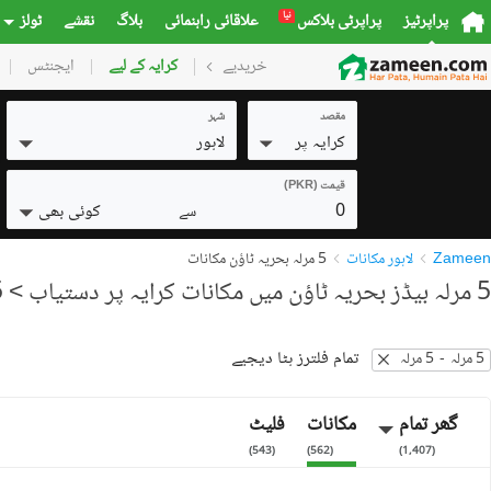
نیا
پراپرٹیز
پراپرٹی بلاکس
علاقائی راہنمائی
بلاگ
نقشے
ٹولز
خریدیے
گھر
کرایہ کے لیے
پلاٹس
ایجنٹس
کمرشل
مقصد
شہر
کرایہ پر
لاہور
قیمت (PKR)
0
کوئی بھی
سے
Zameen
لاہور مکانات
5 مرلہ بحریہ ٹاؤن مکانات
5 مرلہ بیڈز بحریہ ٹاؤن میں مکانات کرایہ پر دستیاب
> 215 نتائج
تمام فلترز ہٹا دیجیے
5 مرلہ
-
5 مرلہ
گھر تمام
مکانات
فلیٹ
)
543
(
)
562
(
)
1,407
(