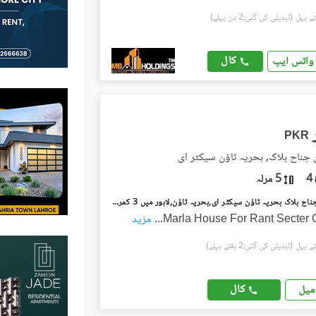
(تبدیلی کی گئی:2 دن پہلے)
کال
واٹس ایپ
PKR
ن جناح بلاک, بحریہ ٹاؤن سیکٹر ای
4
5 مرلہ
بحریہ ٹاؤن جناح بلاک بحریہ ٹاؤن سیکٹر ای,بحریہ ٹاؤن,لاہور میں 3 کمروں کا 5 مرلہ مکان 85.0 ہزار میں کرایہ پر دستیاب ہے۔
...
مزید
(تبدیلی کی گئی:2 ہفتے پہلے)
کال
میل