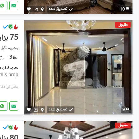
تصدیق شدہ
10
مقبول
75 ہزار
بحریہ ٹاؤ
3
this prop
شامل کی:23 گھنٹے پہل
تصدیق شدہ
9
مقبول
80 ہزار