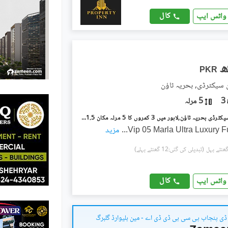
کال
واٹس ایپ
PKR
ن سیکٹرڈی, بحریہ ٹاؤن
3
5 مرلہ
بحریہ ٹاؤن سیکٹرڈی بحریہ ٹاؤن,لاہور میں 3 کمروں کا 5 مرلہ مکان 1.5 لاکھ میں کرایہ پر دستیاب ہے۔
Vip 05 Marla Ultra Luxury 
...
مزید
(تبدیلی کی گئی:12 گھنٹے پہلے)
کال
واٹس ایپ
ی پنجاب پی سی بی ڈی ڈی اے - مین بلیوارڈ گلبرگ