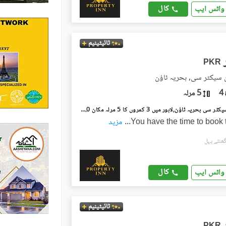
کال
واٹس ایپ
ٹائیٹینیم
PKR
ن سیکٹر سی, بحریہ ٹاؤن
4
5 مرلہ
بحریہ ٹاؤن سیکٹر سی بحریہ ٹاؤن,لاہور میں 3 کمروں کا 5 مرلہ مکان 75.0 ہزار میں کرایہ پر دستیاب ہے۔
You have the time to book 
...
مزید
کال
واٹس ایپ
ٹائیٹینیم