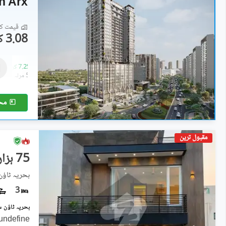
n Arx
قیمت کا 
3.08 کروڑ
فلیٹ
4.37 کروڑ
-
7.25 کروڑ
3.4 مرلہ
-
5.2 مرلہ
مح
مقبول ترین
75 ہزار
بحریہ ٹاؤ
3
undefine