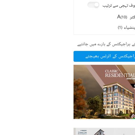
ف تہجی سے ترتیب
ر A
(
10
)
نشیاء
)
1
(
ے پراجیکٹس کے بارے میں جانئیے
راجیکٹس کے الرٹس بھیجئے