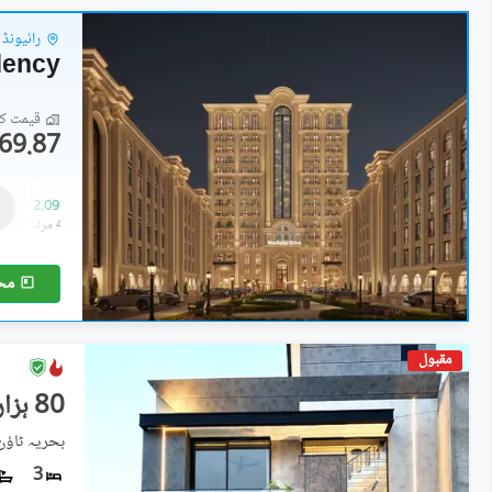
رائیونڈ 
dency
قیمت کا 
69.87 لاکھ
فلیٹ
69.87 لاکھ
-
2.09 کروڑ
1.8 مرلہ
-
4.4 مرلہ
مح
مقبول
80 ہزار
بحریہ ٹاؤ
3