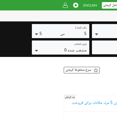
امل کیجئے
رقبہ (مرلہ)
5
5
سے
مزید انتخاب
منتخب شدہ 0
سرچ محفوظ کیجئے
بند کیجئے
ائے فروخت