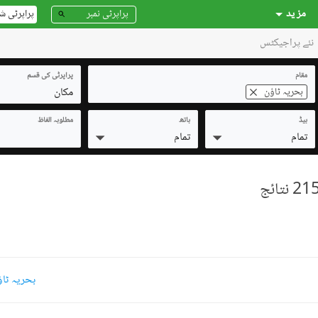
مز ید
پراپرٹی ش
نئے پراجیکٹس
مقام
پراپرٹی کی قسم
مکان
بحریہ ٹاؤن
بیڈ
باتھ
مطلوبہ الفاظ
تمام
تمام
بحریہ ٹاؤن 5 مرلہ مکانات بر