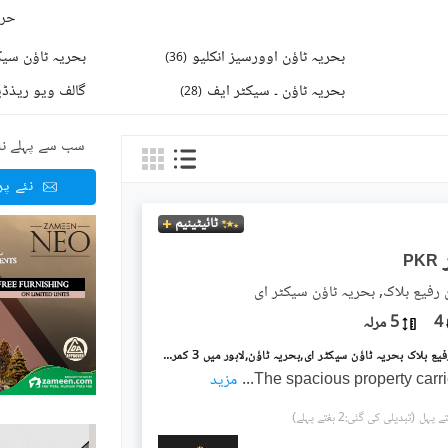
حرو
بحریہ ٹاؤن اوورسیز انکلیو
بحریہ ٹاؤن سیکٹ
)
36
(
بحریہ ٹاؤن ۔ سیکٹر ایف
گالف ویو ریذڈی
)
28
(
سب سے پہلے نئ
نئے پ
ٹائیٹینیم
PKR
 رفیع بلاک, بحریہ ٹاؤن سیکٹر ای
4
5 مرلہ
بحریہ ٹاؤن رفیع بلاک بحریہ ٹاؤن سیکٹر ای,بحریہ ٹاؤن,لاہور میں 3 کمروں کا 5 مرلہ مکان 75.0 ہزار میں کرایہ پر دستیاب ہے۔
The spacious property carr
...
مزید
(تبدیلی کی گئی:2 ہفتے پہلے)