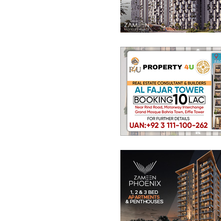
پینٹ ہاؤس
3.34 کروڑ
-
4.52 کروڑ
8.2 مرلہ
-
11.4 مرلہ