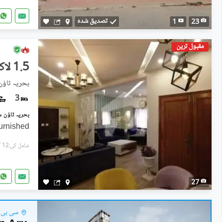
تصدیق شدہ
1
23
مقبول ترین
1.5 لاکھ
بحریہ ٹاؤ
3
Furnished
شامل کی:12 گھنٹے پہل
27
سی بی ڈ