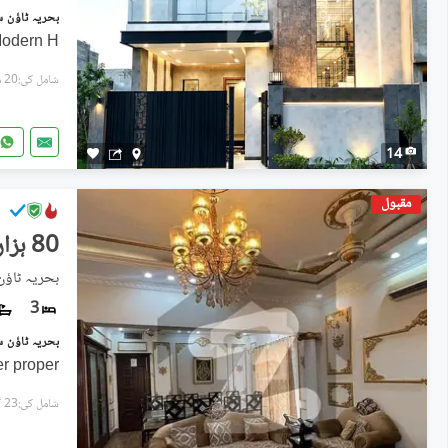
Modern H
شامل کی:20 منٹ پہل
14
مقبول
80 ہزار
بحریہ ٹاؤ
3
er proper
شامل کی:23 گھنٹے پہل