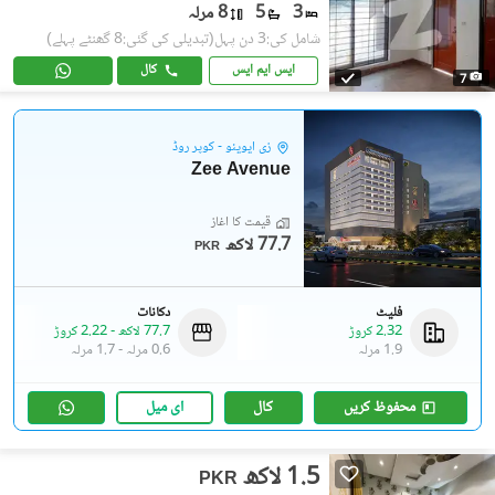
3
5
8 مرلہ
شامل کی:3 دن پہل
(تبدیلی کی گئی:8 گھنٹے پہلے)
ایس ایم ایس
کال
7
زی ایوینو - کوپر روڈ
Zee Avenue
قیمت کا آغاز
77.7 لاکھ
PKR
فلیٹ
دکانات
2.32 کروڑ
77.7 لاکھ
-
2.22 کروڑ
1.9 مرلہ
0.6 مرلہ
-
1.7 مرلہ
محفوظ کریں
کال
ای میل
1.5 لاکھ
PKR