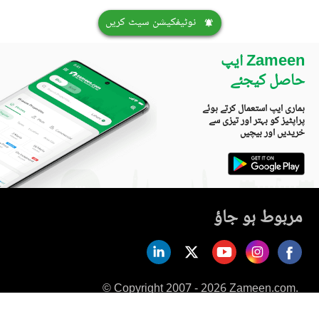
نوٹیفکیشن سیٹ کریں
Zameen ایپ
حاصل کیجئے
ہماری ایپ استعمال کرتے ہوئے
پراپٹیز کو بہتر اور تیزی سے
خریدیں اور بیچیں
مربوط ہو جاؤ
© Copyright 2007 - 2026 Zameen.com.
All Rights Reserved