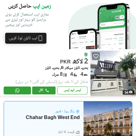
زمین اپپ
حاصل کریں
ہماری ایپ استعمال کرتے ہوئے
پراپٹیز کو بہتر اور تیزی سے
خریدیں اور بیچیں
ایپ ڈاؤن لوڈ کریں۔
2 لاکھ
PKR
بحریہ ٹاؤن سیکٹر B, بحریہ ٹاؤن
4
4
8 مرلہ
شامل کی:1 ہفتہ پہل
(تبدیلی کی گئی:1 دن پہلے)
ایس ایم ایس
کال
34
رِنگ روڈ - لاہور
Chahar Bagh West End
قیمت کا آغاز