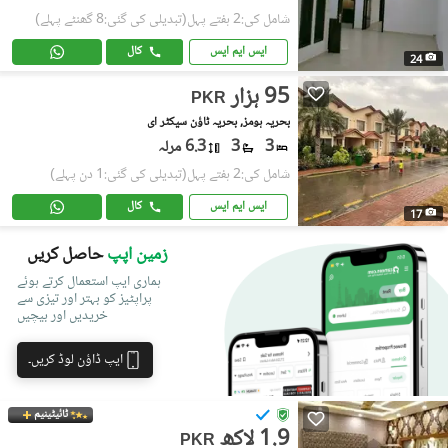
شامل کی:2 ہفتے پہل
(تبدیلی کی گئی:8 گھنٹے پہلے)
ایس ایم ایس
کال
24
95 ہزار
PKR
بحریہ ہومز, بحریہ ٹاؤن سیکٹر ای
3
3
6.3 مرلہ
شامل کی:2 ہفتے پہل
(تبدیلی کی گئی:1 دن پہلے)
ایس ایم ایس
کال
17
زمین اپپ
حاصل کریں
ہماری ایپ استعمال کرتے ہوئے
پراپٹیز کو بہتر اور تیزی سے
خریدیں اور بیچیں
ایپ ڈاؤن لوڈ کریں۔
ٹائیٹینیم
1.9 لاکھ
PKR