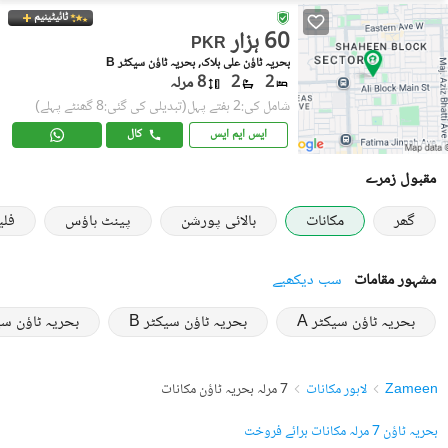
ٹائیٹینیم
60 ہزار
PKR
بحریہ ٹاؤن علی بلاک, بحریہ ٹاؤن سیکٹر B
2
2
8 مرلہ
شامل کی:2 ہفتے پہل
(تبدیلی کی گئی:8 گھنٹے پہلے)
ایس ایم ایس
کال
مقبول زمرے
گھر
مکانات
بالائی پورشن
پینٹ ہاؤس
فل
مشہور مقامات
سب دیکھیے
بحریہ ٹاؤن سیکٹر A
بحریہ ٹاؤن سیکٹر B
بحریہ ٹاؤن س
Zameen
لاہور مکانات
7 مرلہ بحریہ ٹاؤن مکانات
بحریہ ٹاؤن 7 مرلہ مکانات برائے فروخت