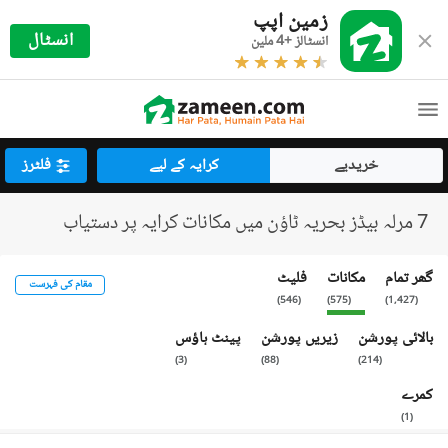
زمین اپپ
انسٹال
انسٹالز +4 ملین
خریدیے
کرایہ کے لیے
فلٹرز
7 مرلہ بیڈز بحریہ ٹاؤن میں مکانات کرایہ پر دستیاب
گھر تمام
مکانات
فلیٹ
مقام کی فہرست
)
546
(
)
575
(
)
1,427
(
بالائی پورشن
زیریں پورشن
پینٹ ہاؤس
)
3
(
)
88
(
)
214
(
کمرے
)
1
(