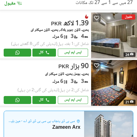
27 میں سے 1 سے 27 تک مکانات
مقبول
مقبول
1.39 لاکھ
PKR
بحریہ ٹاؤن جوہر بلاک, بحریہ ٹاؤن سیکٹر ای
4
3
6 مرلہ
شامل کی:1 ہفتہ پہل
(تبدیلی کی گئی:8 گھنٹے پہلے)
ایس ایم ایس
کال
24
90 ہزار
PKR
بحریہ ہومز, بحریہ ٹاؤن سیکٹر ای
3
3
6 مرلہ
شامل کی:2 دن پہل
(تبدیلی کی گئی:2 دن پہلے)
ایس ایم ایس
کال
21
سی بی ڈی پنجاب پی سی بی ڈی ڈی اے - مین بلیوارڈ گلبرگ
Zameen Arx