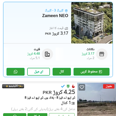
گلبرگ 3 - گلبرگ
Zameen NEO
قیمت کا آغاز
3.17 کروڑ
PKR
دکانات
فلیٹ
3.17 کروڑ
4.48 کروڑ
2 مرلہ
5.1 مرلہ
محفوظ کریں
کال
ای میل
ٹائیٹینیم
مقبول
4.25 کروڑ
PKR
ڈی ایچ اے فیز 8 - بلاک وی, ڈی ایچ اے فیز 8
1 کنال
شامل کی:4 ہفتے پہل
(تبدیلی کی گئی:2 ہفتے پہلے)