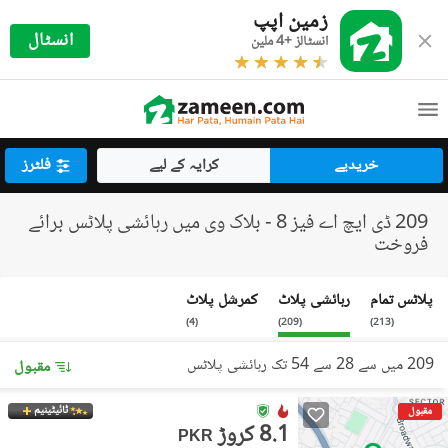
زمین اپپ
انسٹال
انسٹالز +4 ملین
خریدیے
کرایہ کے لیے
فلٹرز
209 ڈی ایچ اے فیز 8 - بلاک وی میں رہائشی پلاٹس برائے
فروخت
پلاٹس تمام
رہائشی پلاٹ
کمرشل پلاٹ
)
4
(
)
209
(
)
213
(
209 میں سے 28 سے 54 تک رہائشی پلاٹس
مقبول
ٹائیٹینیم
مقبول
8.1 کروڑ
PKR