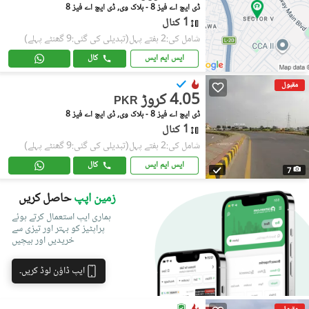
ڈی ایچ اے فیز 8 - بلاک وی, ڈی ایچ اے فیز 8
1 کنال
شامل کی:2 ہفتے پہل
(تبدیلی کی گئی:9 گھنٹے پہلے)
ایس ایم ایس
کال
مقبول
4.05 کروڑ
PKR
ڈی ایچ اے فیز 8 - بلاک وی, ڈی ایچ اے فیز 8
1 کنال
شامل کی:2 ہفتے پہل
(تبدیلی کی گئی:9 گھنٹے پہلے)
ایس ایم ایس
کال
7
زمین اپپ
حاصل کریں
ہماری ایپ استعمال کرتے ہوئے
پراپٹیز کو بہتر اور تیزی سے
خریدیں اور بیچیں
ایپ ڈاؤن لوڈ کریں۔