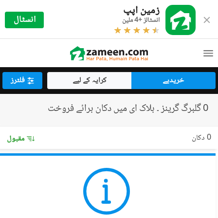
زمین اپپ
انسٹال
انسٹالز +4 ملین
خریدیے
کرایہ کے لیے
فلٹرز
0 گلبرگ گرینز ۔ بلاک ای میں دکان برائے فروخت
0 دکان
مقبول