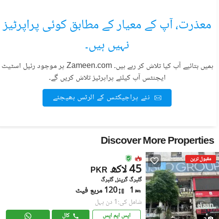
معذرت، آپ کے معیار کے مطابق کوئی پراپرٹیز
نہیں ہیں۔
ہمیں بتائیے آپ کیا تلاش کر رہے ہیں۔ Zameen.com پر موجود رئیل اسٹیٹ
ایجنٹس آپ کیلئے پراپرٹیز تلاش کریں گے۔
نئے پراجیکٹس کے الرٹس بھیجئے
Discover More Properties
مقبول ترین
45 لاکھ
PKR
گلبرگ گرینز, گلبرگ
1
120 مربع فیٹ
شامل کی:1 دن پہل
ایس ایم ایس
کال