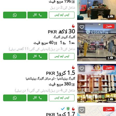
196 مربع فیٹ
شامل کی:2 دن پہل
ایس ایم ایس
کال
8
مقبول
30 لاکھ
PKR
گلبرگ گرینز, گلبرگ
1
1
40 مربع فیٹ
شامل کی:3 دن پہل
(تبدیلی کی گئی:11 گھنٹے پہلے)
ایس ایم ایس
کال
5
مقبول
1.5 کروڑ
PKR
گلبرگ ریزیڈنشیا - ڈی مرکز, گلبرگ ریزیڈنشیا
380 مربع فیٹ
شامل کی:4 دن پہل
(تبدیلی کی گئی:1 دن پہلے)
ایس ایم ایس
کال
1
مقبول
1.7 کروڑ
PKR