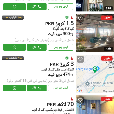
ایس ایم ایس
کال
8
ٹائیٹینیم
مقبول
1.5 کروڑ
PKR
گلبرگ گرینز, گلبرگ
300 مربع فیٹ
شامل کی:4 دن پہل
(تبدیلی کی گئی:1 دن پہلے)
ایس ایم ایس
کال
8
ٹائیٹینیم
مقبول
3 کروڑ
PKR
گلبرگ ایرینا مال, گلبرگ گرینز
474 مربع فیٹ
شامل کی:2 ہفتے پہل
(تبدیلی کی گئی:11 گھنٹے پہلے)
ایس ایم ایس
کال
مقبول
70 لاکھ
PKR
ڈائمنڈ مال اینڈ ریزیڈنسی, گلبرگ گرینز