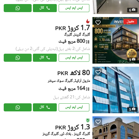
ایس ایم ایس
کال
6
مقبول
1.7 کروڑ
PKR
گلبرگ گرینز, گلبرگ
800 مربع فیٹ
شامل کی:2 ہفتے پہل
(تبدیلی کی گئی:2 دن پہلے)
ایس ایم ایس
کال
9
80 لاکھ
PKR
مارول آرکیڈ, گلبرگ سوک سینٹر
164 مربع فیٹ
شامل کی:21 گھنٹے پہل
ایس ایم ایس
کال
5
1.3 کروڑ
PKR
گلبرگ گرینز ۔ بلاک ڈی, گلبرگ گرینز