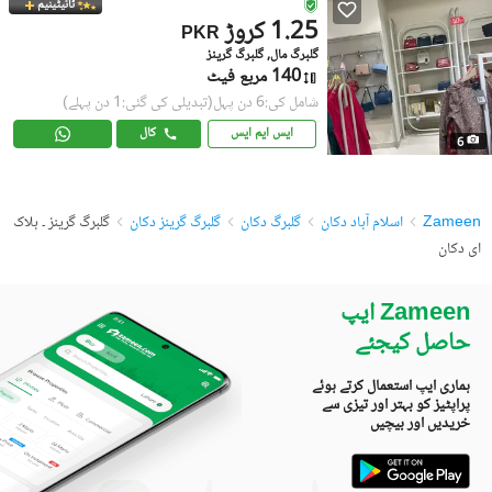
ٹائیٹینیم
1.25 کروڑ
PKR
گلبرگ مال, گلبرگ گرینز
140 مربع فیٹ
شامل کی:6 دن پہل
(تبدیلی کی گئی:1 دن پہلے)
ایس ایم ایس
کال
6
Zameen
اسلام آباد دکان
گلبرگ دکان
گلبرگ گرینز دکان
گلبرگ گرینز ۔ بلاک
ای دکان
Zameen ایپ
حاصل کیجئے
ہماری ایپ استعمال کرتے ہوئے
پراپٹیز کو بہتر اور تیزی سے
خریدیں اور بیچیں