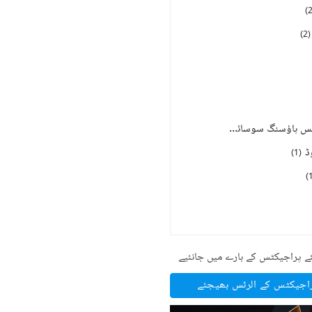
)
)
2
(
آڈٹ اینڈ اکاؤنٹس ہاؤسنگ سوسائٹی
)
2
(
ڈ
)
1
(
)
ے پراجیکٹس کے بارے میں جانئیے
راجیکٹس کے الرٹس بھیجئے