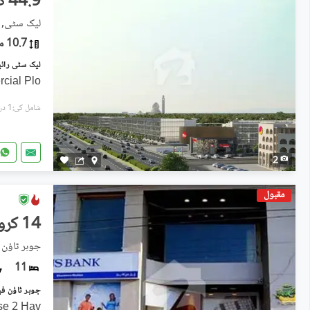
44.9 کروڑ
لیک سٹی, ر
10.7 مرلہ
cial Plo
شامل کی:1 دن پہل
2
مقبول
14 کروڑ
جوہر ٹاؤن فیز 2, جو
11
se 2 Hav