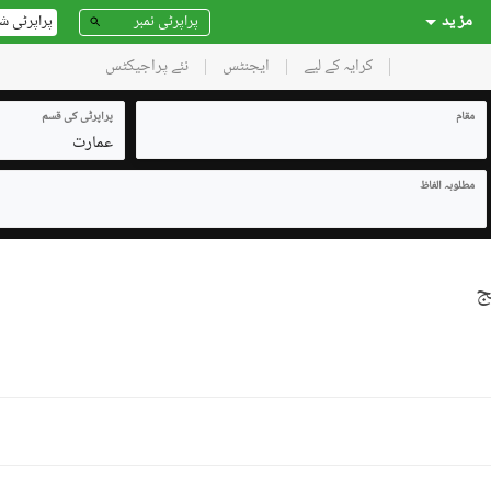
مز ید
پراپرٹی ش
کرایہ کے لیے
ایجنٹس
نئے پراجیکٹس
مقام
پراپرٹی کی قسم
عمارت
مطلوبہ الفاظ