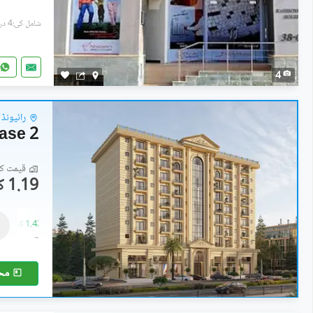
شامل کی:4 دن پہل
4
رائیونڈ 
hase 2
قیمت کا 
1.19 کروڑ
رہائشی پلاٹ
1.19 کروڑ
-
1.43 کروڑ
5 مرلہ
-
6 مرلہ
مح