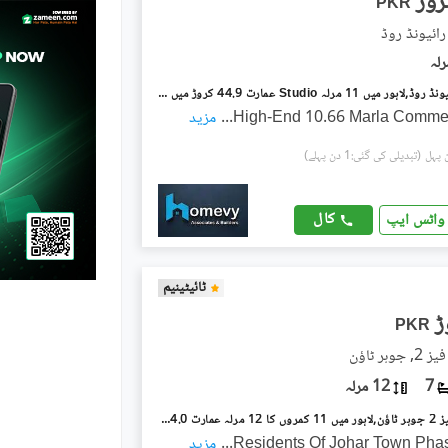
PKR
ائیونڈ روڈ
لیک سٹی رائیونڈ روڈ,لاہور میں 11 مرلہ Studio عمارت 44.9 کروڑ میں برائے فروخت۔
High-End 10.66 Marla Commer
...
مزید
(تبدیلی کی گئی:1 دن پہلے)
کال
واٹس ایپ
ٹائیٹینیم
PKR
ہر ٹاؤن
7
12 مرلہ
جوہر ٹاؤن فیز 2 جوہر ٹاؤن,لاہور میں 11 کمروں کا 12 مرلہ عمارت 14.0 کروڑ میں برائے فروخت۔
Residents Of Johar Town Pha
...
مزید