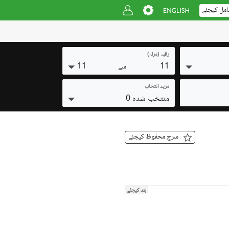
امل کیجئے
رقبہ (مرلہ)
11
11
سے
مزید انتخاب
منتخب شدہ 0
سرچ محفوظ کیجئے
بند کیجئے