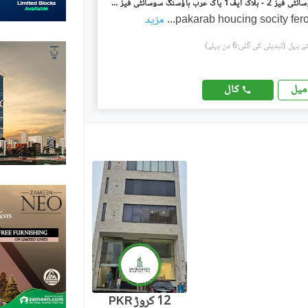
پاک عرب سوسائٹی فیز 2 - بلاک ایف1 پاک عرب ہاؤسنگ سوسائٹی فیز 2,پاک عرب ہاؤسنگ سوسائٹی,لاہور میں 10 مرلہ Studio عمارت 6.5 کروڑ میں برائے فروخت۔
pakarab houcing socity fer
...
مزید
(تبدیلی کی گئی:6 دن پہلے)
کال
میل
12 کروڑ
PKR