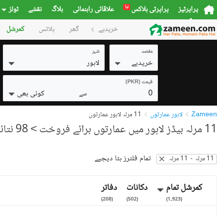
نیا
پراپرٹیز
پراپرٹی بلاکس
علاقائی راہنمائی
بلاگ
نقشے
ٹولز
خریدیے
گھر
پلاٹس
کمرشل
مقصد
شہر
خریدیے
لاہور
قیمت (PKR)
0
کوئی بھی
سے
Zameen
لاہور عمارتوں
11 مرلہ لاہور عمارتوں
11 مرلہ بیڈز لاہور میں عمارتوں برائے فروخت
> 98 نتائج
تمام فلترز ہٹا دیجیے
11 مرلہ
-
11 مرلہ
کمرشل تمام
دکانات
دفاتر
)
208
(
)
502
(
)
1,923
(