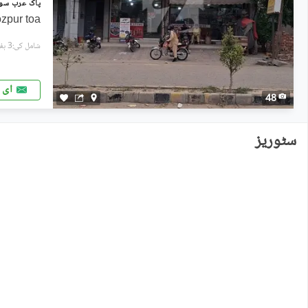
ozpur toa
شامل کی:3 ہفتے پہل
ای 
48
سٹوریز