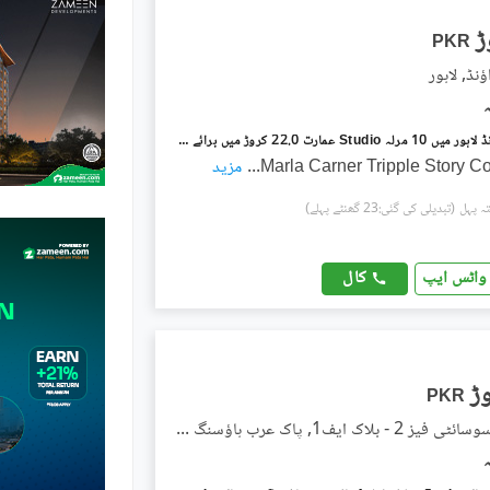
PKR
نڈ, لاہور
کیولری گراؤنڈ لاہور میں 10 مرلہ Studio عمارت 22.0 کروڑ میں برائے فروخت۔
...
مزید
(تبدیلی کی گئی:23 گھنٹے پہلے)
کال
واٹس ایپ
PKR
پاک عرب سوسائٹی فیز 2 - بلاک ایف1, پاک عرب ہاؤسنگ سوسائٹی فیز 2