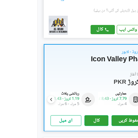
(تبدیلی کی گئی:1 دن پہلے)
کال
واٹس ایپ
روڈ - لاہور
Icon Valley P
آغاز
PKR
عمارتیں
رہائشی پلاٹ
عمارتیں
7.79 کروڑ
-
8.43 کروڑ
1.19 کروڑ
-
1.43 کروڑ
7.79 کروڑ
-
8.43 کروڑ
4 مرلہ
5 مرلہ
-
6 مرلہ
4 مرلہ
فوظ کریں
کال
ای میل