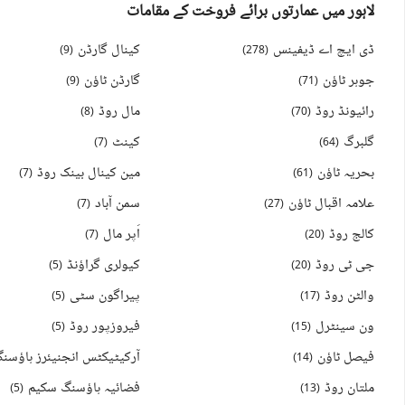
لاہور میں عمارتوں برائے فروخت کے مقامات
ڈی ایچ اے ڈیفینس
کینال گارڈن
)
9
(
)
278
(
جوہر ٹاؤن
گارڈن ٹاؤن
)
9
(
)
71
(
رائیونڈ روڈ
مال روڈ
)
8
(
)
70
(
گلبرگ
کینٹ
)
7
(
)
64
(
بحریہ ٹاؤن
مین کینال بینک روڈ
)
7
(
)
61
(
علامہ اقبال ٹاؤن
سمن آباد
)
7
(
)
27
(
کالج روڈ
اَپر مال
)
7
(
)
20
(
جی ٹی روڈ
کیولری گراؤنڈ
)
5
(
)
20
(
والٹن روڈ
پیراگون سٹی
)
5
(
)
17
(
ون سینٹرل
فیروزپور روڈ
)
5
(
)
15
(
فیصل ٹاؤن
)
14
(
ملتان روڈ
فضائیہ ہاؤسنگ سکیم
)
5
(
)
13
(