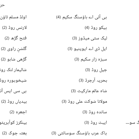
حرو
پی آئی اے ہاؤسنگ سکیم
اولڈ مسلم ٹاؤن
)
4
(
پیکو روڈ
لارنس روڈ
)
2
(
)
4
(
لیک سٹی میڈوز
فتح گڑھ
)
2
(
)
3
(
ایل ڈی اے ایوینیو
گلشنِ راوی
)
2
(
)
3
(
سبزہ زار سکیم
گڑھی شاہو
)
2
(
)
3
(
جیل روڈ
شالیمار لنک روڈ
)
3
(
بحریہ آرچرڈ
شیخوپورہ روڈ
)
3
(
شاہ عالم مارکیٹ
)
3
(
مولانا شوکت علی روڈ
بیدیاں روڈ
)
2
(
)
3
(
ساندہ روڈ
اچھرہ
)
2
(
)
3
(
آرکیٹیکٹس انجنیئرز ہاؤسنگ سوسائٹی
ایبٹ روڈ
)
3
(
)
5
(
پاک عرب ہاؤسنگ سوسائٹی
بھٹہ چوک
)
2
(
)
3
(