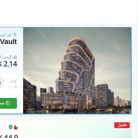
این ایس
Vault
قیمت کا 
2.14 کروڑ
عمارتیں
35.07 کروڑ
-
68.5 کروڑ
30 مرلہ
-
68.4 مرلہ
مح
مقبول