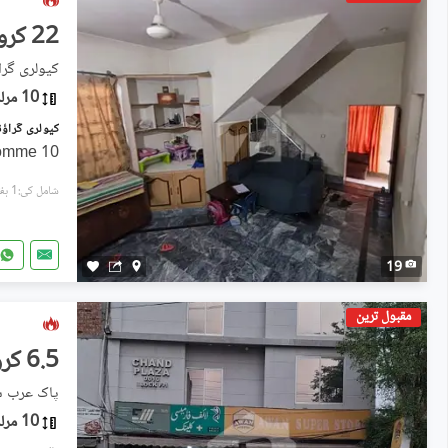
22 کروڑ
کیولری گراؤ
10 مرلہ
10 Marla Carner Tripple Story Comme
شامل کی:1 ہفتہ پہل
19
مقبول ترین
6.5 کروڑ
10 مرلہ