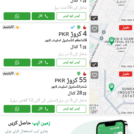
1 کنال
شامل کی:56 منٹ پہل
ایس ایم ایس
کال
ٹائیٹینیم
مقبول
4 کروڑ
PKR
قائداعظم انڈسٹریل اسٹیٹ, لاہور
1 کنال
شامل کی:2 دن پہل
ایس ایم ایس
کال
ٹائیٹینیم
مقبول
55 کروڑ
PKR
سُندرانڈسٹریل اسٹیٹ, لاہور
28 کنال
شامل کی:3 دن پہل
(تبدیلی کی گئی:12 گھنٹے پہلے)
ایس ایم ایس
کال
زمین اپپ
حاصل کریں
ہماری ایپ استعمال کرتے ہوئے