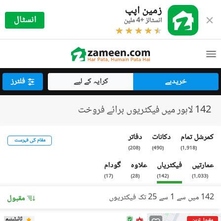
زمین اپپ
انسٹال
انسٹالز +4 ملین
خریدیے
کرایہ کے لیے
فلٹرز
142 لاہور میں فیکٹریوں برائے فروخت
کمرشل تمام
دکانات
دفاتر
مقام کی فہرست
)
208
(
)
490
(
)
1,918
(
عمارتیں
فیکٹریاں
علاوہ
گودام
)
17
(
)
28
(
)
142
(
)
1,033
(
142 میں سے 1 سے 25 تک فیکٹریوں
مقبول
ٹائیٹینیم
مقبول ترین