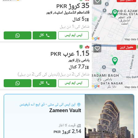
35 کروڑ
PKR
قائداعظم انڈسٹریل اسٹیٹ, لاہور
5 کنال
شامل کی:1 دن پہل
ایس ایم ایس
کال
مقبول ترین
1.15 عرب
PKR
بادامی باغ, لاہور
7.7 کنال
شامل کی:2 دن پہل
(تبدیلی کی گئی:2 دن پہلے)
ایس ایم ایس
کال
این ایس آئی ٹی سٹی - ڈی ایچ اے ڈیفینس
Zameen Vault
قیمت کا آغاز
2.14 کروڑ
PKR