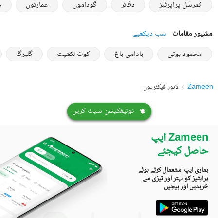
کمرشل پراپرٹیز
دفاتر
گوداموں
عمارتوں
د
مشہور مقامات
سب دیکھیے
محمود بوٹی
بادامی باغ
کوٹ لکھپت
گلبرگ
Zameen
لاہور فیکٹریوں
نوٹیفکیشن سیٹ کریں
Zameen ایپ
حاصل کیجئے
ہماری ایپ استعمال کرتے ہوئے
پراپٹیز کو بہتر اور تیزی سے
خریدیں اور بیچیں