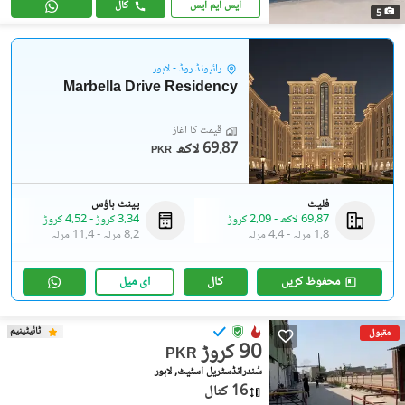
ایس ایم ایس
کال
5
رائیونڈ روڈ - لاہور
Marbella Drive Residency
قیمت کا آغاز
69.87 لاکھ
PKR
فلیٹ
پینٹ ہاؤس
69.87 لاکھ
-
2.09 کروڑ
3.34 کروڑ
-
4.52 کروڑ
1.8 مرلہ
-
4.4 مرلہ
8.2 مرلہ
-
11.4 مرلہ
محفوظ کریں
کال
ای میل
ٹائیٹینیم
مقبول
90 کروڑ
PKR
سُندرانڈسٹریل اسٹیٹ, لاہور
16 کنال