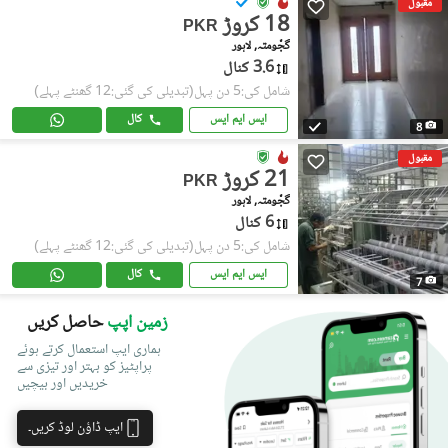
مقبول
18 کروڑ
PKR
گجّومتہ, لاہور
3.6 کنال
شامل کی:5 دن پہل
(تبدیلی کی گئی:12 گھنٹے پہلے)
ایس ایم ایس
کال
8
مقبول
21 کروڑ
PKR
گجّومتہ, لاہور
6 کنال
شامل کی:5 دن پہل
(تبدیلی کی گئی:12 گھنٹے پہلے)
ایس ایم ایس
کال
7
زمین اپپ
حاصل کریں
ہماری ایپ استعمال کرتے ہوئے
پراپٹیز کو بہتر اور تیزی سے
خریدیں اور بیچیں
ایپ ڈاؤن لوڈ کریں۔