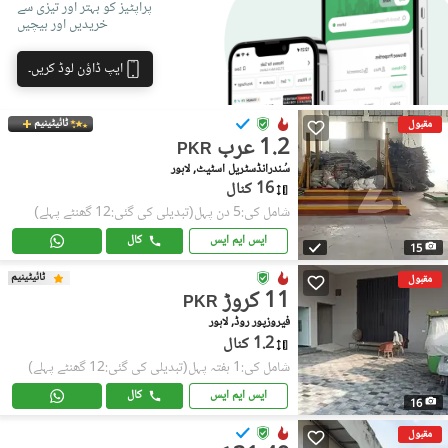
پراپٹیز کو بہتر اور تیزی سے
خریدیں اور بیچیں
ایپ ڈاؤن لوڈ کریں۔
ٹائیٹینیم
مقبول
1.2 عرب
PKR
سُندرانڈسٹریل اسٹیٹ, لاہور
16 کنال
شامل کی:5 دن پہل
(تبدیلی کی گئی:12 گھنٹے پہلے)
ایس ایم ایس
کال
15
ٹائیٹینیم
مقبول
11 کروڑ
PKR
فیروزپور روڈ, لاہور
1.2 کنال
شامل کی:1 ہفتہ پہل
(تبدیلی کی گئی:12 گھنٹے پہلے)
ایس ایم ایس
کال
16
مقبول