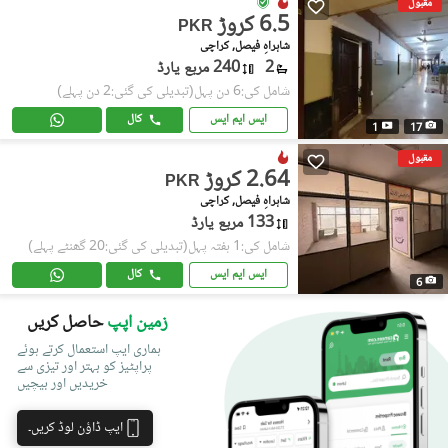
مقبول
6.5 کروڑ
PKR
شاہراہِ فیصل, کراچی
2
240 مربع یارڈ
شامل کی:6 دن پہل
(تبدیلی کی گئی:2 دن پہلے)
ایس ایم ایس
کال
1
17
مقبول
2.64 کروڑ
PKR
شاہراہِ فیصل, کراچی
133 مربع یارڈ
شامل کی:1 ہفتہ پہل
(تبدیلی کی گئی:20 گھنٹے پہلے)
ایس ایم ایس
کال
6
زمین اپپ
حاصل کریں
ہماری ایپ استعمال کرتے ہوئے
پراپٹیز کو بہتر اور تیزی سے
خریدیں اور بیچیں
ایپ ڈاؤن لوڈ کریں۔