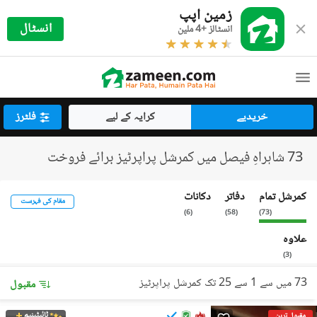
زمین اپپ
انسٹال
انسٹالز +4 ملین
خریدیے
کرایہ کے لیے
فلٹرز
73 شاہراہِ فیصل میں کمرشل پراپرٹیز برائے فروخت
کمرشل تمام
دفاتر
دکانات
مقام کی فہرست
)
6
(
)
58
(
)
73
(
علاوہ
)
3
(
73 میں سے 1 سے 25 تک کمرشل پراپرٹیز
مقبول
ٹائیٹینیم
مقبول ترین