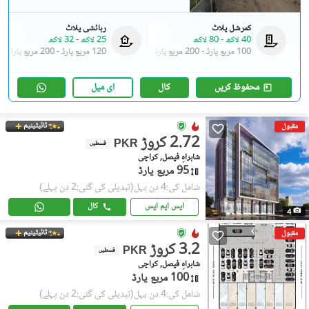
کمرشل پلاٹ
رہائشی پلاٹ
40 لاکھ
-
80 لاکھ
25 لاکھ
-
32 لاکھ
100 مربع یارڈ
-
200 مربع یارڈ
120 مربع یارڈ
-
200 مربع یارڈ
محفوظ کریں
کال
ای میل
ٹائیٹینیم
مقبول
2.72 کروڑ
PKR
قسطیں
شاہراہِ فیصل, کراچی
95 مربع یارڈ
شامل کی:4 دن پہل
(تبدیلی کی گئی:2 دن پہلے)
ایس ایم ایس
کال
4
ٹائیٹینیم
مقبول
3.2 کروڑ
PKR
قسطیں
شاہراہِ فیصل, کراچی
100 مربع یارڈ
شامل کی:4 دن پہل
(تبدیلی کی گئی:2 دن پہلے)