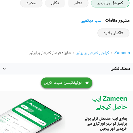
کمرشل پراپرٹیز
دفاتر
دکان
علاوہ
مشہور مقامات
سب دیکھیے
فلکناز پلازہ
Zameen
کراچی کمرشل پراپرٹیز
شاہراہِ فیصل کمرشل پراپرٹیز
متعلقہ لنکس
نوٹیفکیشن سیٹ کریں
Zameen ایپ
حاصل کیجئے
ہماری ایپ استعمال کرتے ہوئے
پراپٹیز کو بہتر اور تیزی سے
خریدیں اور بیچیں