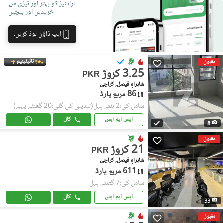
پراپٹیز کو بہتر اور تیزی سے
خریدیں اور بیچیں
ایپ ڈاؤن لوڈ کریں۔
ٹائیٹینیم
مقبول
3.25 کروڑ
PKR
شاہراہِ فیصل, کراچی
86 مربع یارڈ
شامل کی:2 ہفتے پہل
(تبدیلی کی گئی:20 گھنٹے پہلے)
ایس ایم ایس
کال
8
مقبول
21 کروڑ
PKR
شاہراہِ فیصل, کراچی
611 مربع یارڈ
شامل کی:7 گھنٹے پہل
ایس ایم ایس
کال
33
مقبول