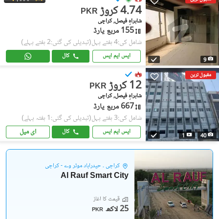
4.74 کروڑ
PKR
شاہراہِ فیصل, کراچی
155 مربع یارڈ
شامل کی:4 ہفتے پہل
(تبدیلی کی گئی:2 ہفتے پہلے)
ایس ایم ایس
کال
9
مقبول ترین
12 کروڑ
PKR
شاہراہِ فیصل, کراچی
667 مربع یارڈ
شامل کی:3 ہفتے پہل
(تبدیلی کی گئی:1 ہفتہ پہلے)
ای میل
ایس ایم ایس
کال
1
40
کراچی ۔ حیدرآباد موٹر وے - کراچی
Al Rauf Smart City
قیمت کا آغاز
25 لاکھ
PKR