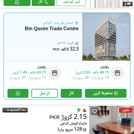
ایس ایم ایس
کال
3
نیشنل ہائی وے - کراچی
Bin Qasim Trade Centre
قیمت کا آغاز
32.3 لاکھ
PKR
دکانات
دکانات
46.15 لاکھ
-
2.03 کروڑ
43.77 لاکھ
-
1.45 کروڑ
10 مربع یارڈ
-
28 مربع یارڈ
11 مربع یارڈ
-
37 مربع یارڈ
محفوظ کریں
کال
ای میل
ٹائیٹینیم
مقبول
2.15 کروڑ
PKR
شاہراہِ فیصل, کراچی
128 مربع یارڈ