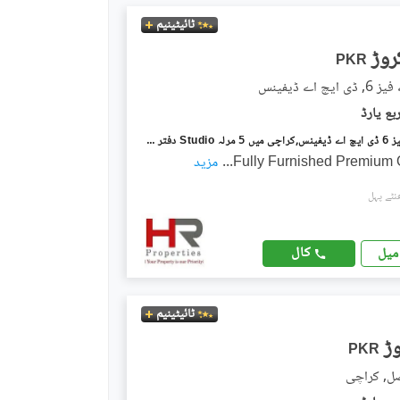
ٹائیٹینیم
PKR
چ اے ڈیفینس
ڈی ایچ اے فیز 6 ڈی ایچ اے ڈیفینس,کراچی میں 5 مرلہ Studio دفتر 3.25 کروڑ میں برائے فروخت۔
Fully Furnished Premium O
...
مزید
کال
میل
ٹائیٹینیم
PKR
صل, کراچی