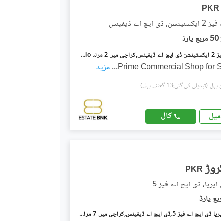
PKR
 ایچ اے ڈیفینس
50 مربع یارڈ
ڈی ایچ اے فیز 2 ایکسٹینشن ڈی ایچ اے ڈیفینس,کراچی میں 2 مرلہ Studio دکان 1.0 کروڑ میں برائے فروخت۔
Prime Commercial Shop for S
...
مزید
(تبدیلی کی گئی:13 گھنٹے پہلے)
کال
میل
PKR
ایریا, ڈی ایچ اے فیز 5
بدر کمرشل ایریا ڈی ایچ اے فیز 5,ڈی ایچ اے ڈیفینس,کراچی میں 7 مرلہ Studio گودام 1.36 کروڑ میں برائے فروخت۔