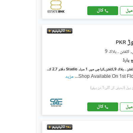
کال
میل
ٹائیٹینیم
PKR
کلفٹن ۔ بلاک 9
اوشین مال کلفٹن ۔ بلاک 9,کلفٹن,کراچی میں 1 مرلہ Studio دفتر 2.7 کروڑ میں برائے فروخت۔
...
مزید
(تبدیلی کی گئی:1 دن پہلے)
کال
میل
ٹائیٹینیم