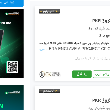
نئے پ
ٹائیٹینیم
PKR
و, سُپارکو روڈ
سویرا انکلیو سُپارکو روڈ,کراچی میں 5 مرلہ Studio دکان 9.45 کروڑ میں برائے فروخت۔
...
SAWERA ENCLAVE A PROJECT OF 
مزید
(تبدیلی کی گئی:1 دن پہلے)
کال
واٹس ایپ
ٹائیٹینیم
PKR
و, سُپارکو روڈ