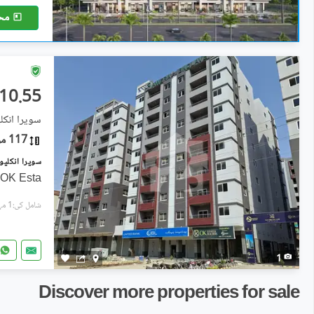
مح
10.55 کروڑ
سویرا انکلی
117 مربع یارڈ
OK Esta
شامل کی:1 مہینہ پہل
1
Discover more properties for sale