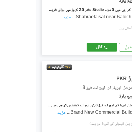
شاہراہِ فیصل کراچی میں 5 مرلہ Studio دفتر 2.5 کروڑ میں برائے فروخت۔
Shahraefaisal near Baloch 
...
مزید
کال
میل
ٹائیٹینیم
PKR
رشل ایریا, ڈی ایچ اے فیز 8
المرتضی کمرشل ایریا ڈی ایچ اے فیز 8,ڈی ایچ اے ڈیفینس,کراچی میں 8 مرلہ Studio عمارت 42.0 کروڑ میں برائے فروخت۔
...
مزید
(تبدیلی کی گئی:1 دن پہلے)