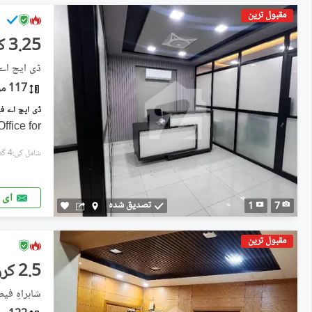
مقبول ترین
3.25 کروڑ
ڈی ایچ اے فیز 6, ڈی ای
117 مربع یارڈ
ffice for
شامل کی:4 گھنٹے پہل
ای 
تصدیق شدہ
1
7
مقبول ترین
2.5 کروڑ
شاہراہِ فی