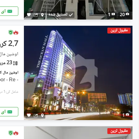
ای 
تصدیق شدہ
1
20
مقبول ترین
2.7 کروڑ
اوشین مال, 
23 مربع یارڈ
- Shop Available On 1st Floor - Re
شامل کی:1 دن پہل
ای 
1
مقبول ترین