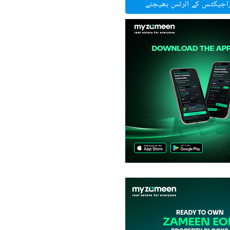
راجیکٹس کے الرٹس بھیجئے