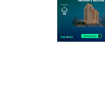
فلیٹ
5.23 کروڑ
291 مربع یارڈ