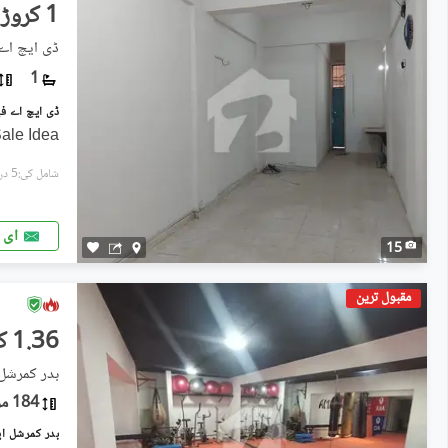
1 کروڑ
ڈی ایچ اے فیز 2 ایکسٹینشن, ڈی
1
ale Idea
شامل کی:5 دن پہل
ای 
15
مقبول ترین
1.36 کروڑ
بدر کمرشل 
184 مربع یارڈ