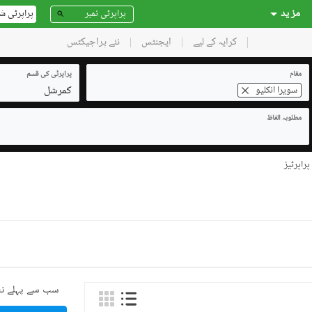
مز ید
پراپرٹی ش
کرایہ کے لیے
ایجنٹس
نئے پراجیکٹس
مقام
پراپرٹی کی قسم
کمرشل
سویرا انکلیو
مطلوبہ الفاظ
راپرٹیز
سب سے پہلے نئ