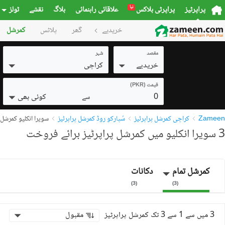
نیا
پراپرٹیز
پراپرٹی بلاکس
علاقائی راہنمائی
بلاگ
نقشے
ٹولز
خریدیے
گھر
پلاٹس
کمرشل
مقصد
شہر
خریدیے
کراچی
قیمت (PKR)
0
کوئی بھی
سے
Zameen
کراچی کمرشل پراپرٹیز
سُپارکو روڈ کمرشل پراپرٹیز
سویرا انکلیو کمرشل پ
3 سویرا انکلیو میں کمرشل پراپرٹیز برائے فروخت
کمرشل تمام
دکانات
)
3
(
)
3
(
3 میں سے 1 سے 3 تک کمرشل پراپرٹیز
مقبول