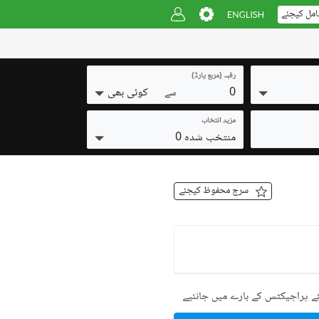
امل کیجئے
رقبہ (مربع یارڈ)
0
کوئی بھی
سے
مزید انتخاب
منتخب شدہ 0
سرچ محفوظ کیجئے
ے پراجیکٹس کے بارے میں جانئیے