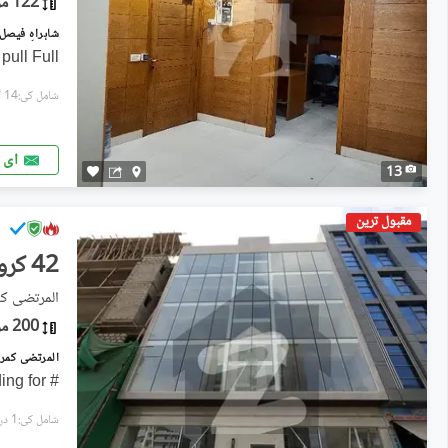
122 مربع یارڈ
pull Full
شامل کی:14 گھنٹے پہل
ای 
13
مقبول ترین
42 کروڑ
المرتضی کم
200 مربع یارڈ
# Brand New Commercial Building for
شامل کی:1 دن پہل