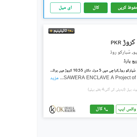
فوظ کریں
کال
ای میل
ٹائیٹینیم
PKR
و, سُپارکو روڈ
سویرا انکلیو سُپارکو روڈ,کراچی میں 5 مرلہ دکان 10.55 کروڑ میں برائے فروخت۔
SAWERA ENCLAVE A Project of 
...
مزید
(تبدیلی کی گئی:4 ہفتے پہلے)
کال
واٹس ایپ