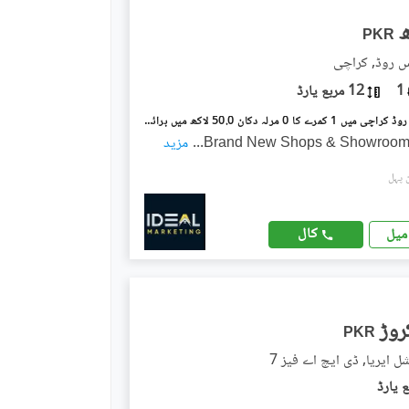
PKR
س روڈ, کراچی
1
12 مربع یارڈ
راشد منہاس روڈ کراچی میں 1 کمرے کا 0 مرلہ دکان 50.0 لاکھ میں برائے فروخت۔
Brand New Shops & Showrooms
...
مزید
کال
میل
PKR
 ایریا, ڈی ایچ اے فیز 7