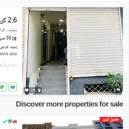
2.6 کروڑ
زمزمہ, کر
55 مربع یارڈ
زمزمہ کراچی میں 2 مرلہ دکان 2.6 کروڑ 
ions ava
شامل کی:2 ہفتے پہل
2
Discover more properties for sale
مقبول ترین