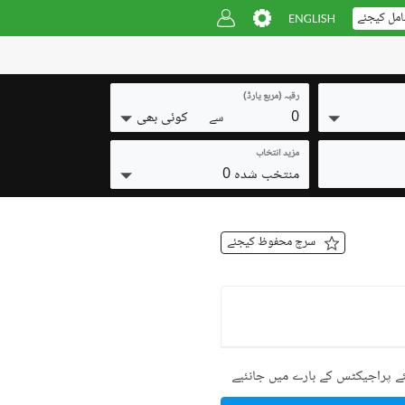
امل کیجئے
رقبہ (مربع یارڈ)
0
کوئی بھی
سے
مزید انتخاب
منتخب شدہ 0
سرچ محفوظ کیجئے
ے پراجیکٹس کے بارے میں جانئیے