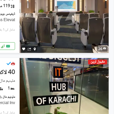
119 مربع یارڈ
s Elevat
شامل کی:1 ہفتہ پہل
ای 
26
مقبول ترین
40 لاکھ
ملینیم مال
1
cial Inv
شامل کی:1 دن پہل