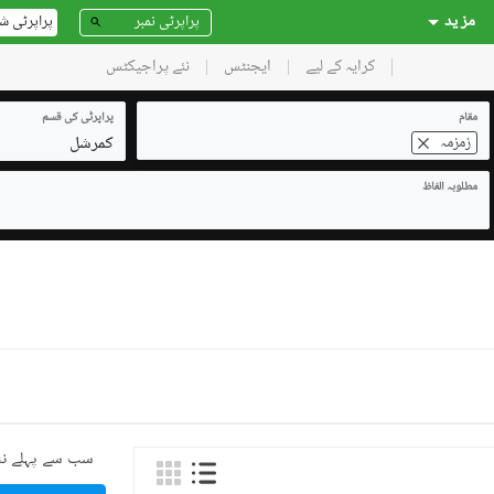
مز ید
پراپرٹی ش
کرایہ کے لیے
ایجنٹس
نئے پراجیکٹس
مقام
پراپرٹی کی قسم
کمرشل
زمزمہ
مطلوبہ الفاظ
سب سے پہلے نئ