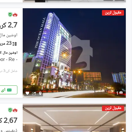
مقبول ترین
2.7 کروڑ
اوشین مال, 
23 مربع یارڈ
- Shop Available On 1st Floor - Re
شامل کی:3 دن پہل
ای 
1
مقبول ترین
2.67 کروڑ
ڈیفینس ویو فیز 1, ڈیفی