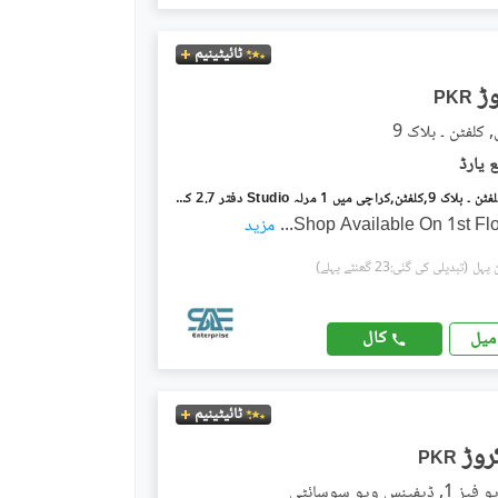
ٹائیٹینیم
PKR
کلفٹن ۔ بلاک 9
اوشین مال کلفٹن ۔ بلاک 9,کلفٹن,کراچی میں 1 مرلہ Studio دفتر 2.7 کروڑ میں برائے فروخت۔
...
مزید
(تبدیلی کی گئی:23 گھنٹے پہلے)
کال
میل
ٹائیٹینیم
PKR
نس ویو سوسائٹی