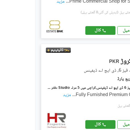
Prime Commercial Shop for S
...
مزید
(تبدیلی کی گئی:8 گھنٹے پہلے)
کال
میل
ٹائیٹینیم
PKR
چ اے ڈیفینس
ڈی ایچ اے فیز 6 ڈی ایچ اے ڈیفینس,کراچی میں 5 مرلہ Studio دفتر 3.25 کروڑ میں برائے فروخت۔
Fully Furnished Premium O
...
مزید
کال
میل