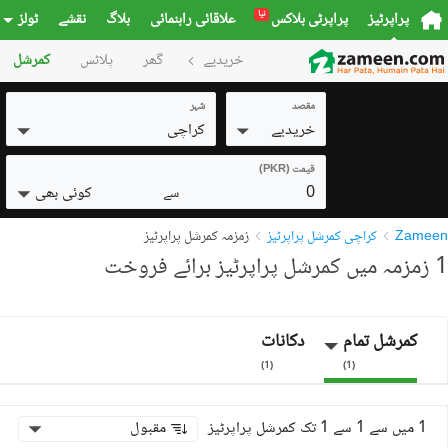
نیا
پراپرٹیز
پراپرٹی بلاکس
علاقائی راہنمائی
بلاگ
نقشے
ٹولز
خریدیے
گھر
پلاٹس
کمرشل
مقصد
شہر
خریدیے
کراچی
قیمت (PKR)
0
کوئی بھی
سے
Zameen
کراچی کمرشل پراپرٹیز
زمزمہ کمرشل پراپرٹیز
1 زمزمہ میں کمرشل پراپرٹیز برائے فروخت
کمرشل تمام
دکانات
)
1
(
)
1
(
1 میں سے 1 سے 1 تک کمرشل پراپرٹیز
مقبول