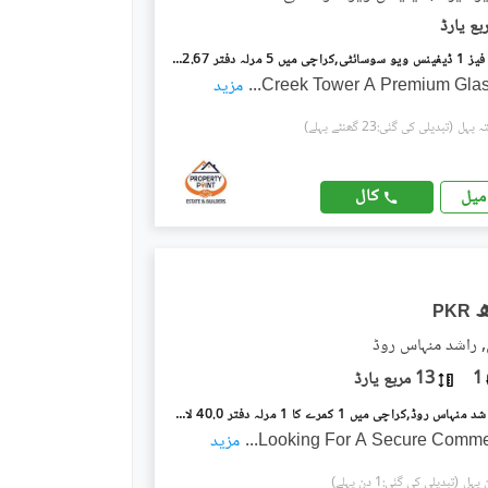
ڈیفینس ویو فیز 1 ڈیفینس ویو سوسائٹی,کراچی میں 5 مرلہ دفتر 2.67 کروڑ میں برائے فروخت۔
Creek Tower A Premium Glas
...
مزید
(تبدیلی کی گئی:23 گھنٹے پہلے)
کال
میل
PKR
, راشد منہاس روڈ
1
13 مربع یارڈ
ملینیم مال راشد منہاس روڈ,کراچی میں 1 کمرے کا 1 مرلہ دفتر 40.0 لاکھ میں برائے فروخت۔
Looking For A Secure Commer
...
مزید
(تبدیلی کی گئی:1 دن پہلے)