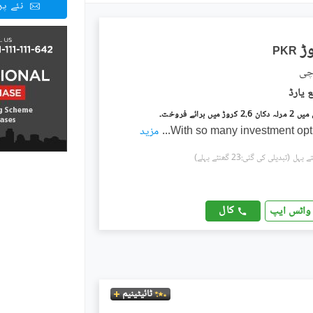
نئے پ
PKR
اچی
میں برائے فروخت۔
With so many investment opt
...
مزید
(تبدیلی کی گئی:23 گھنٹے پہلے)
کال
واٹس ایپ
ٹائیٹینیم