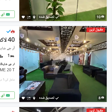
ای 
تصدیق شدہ
10
مقبول ترین
40 لاکھ
آر جے شاپن
1
OME 20 T
شامل کی:1 دن پہل
ای 
تصدیق شدہ
8
مقبول ترین