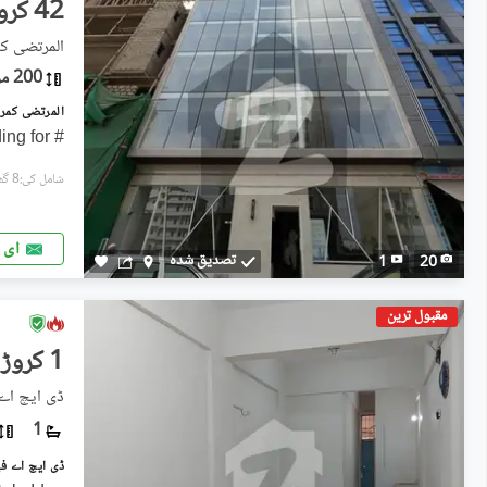
42 کروڑ
المرتضی کم
200 مربع یارڈ
# Brand New Commercial Building for
شامل کی:8 گھنٹے پہل
ای 
تصدیق شدہ
1
20
مقبول ترین
1 کروڑ
ڈی ایچ اے فیز 2 ایکسٹینشن, ڈی
1