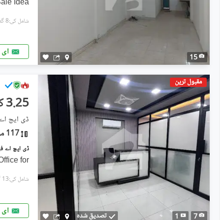
ale Idea
شامل کی:8 گھنٹے پہل
ای 
15
مقبول ترین
3.25 کروڑ
ڈی ایچ اے فیز 6, ڈی ای
117 مربع یارڈ
ffice for
شامل کی:13 گھنٹے پہل
ای 
تصدیق شدہ
1
7