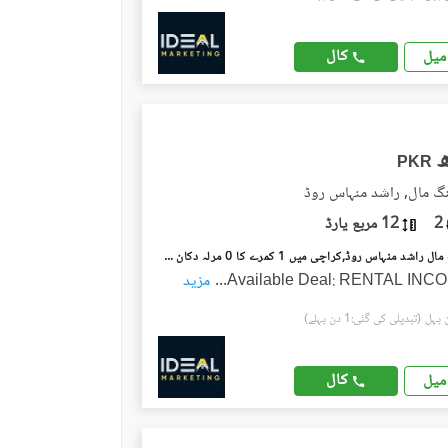
کال
میل
PKR
گ مال, راشد منہاس روڈ
2
12 مربع یارڈ
آر جے شاپنگ مال راشد منہاس روڈ,کراچی میں 1 کمرے کا 0 مرلہ دکان 40.0 لاکھ میں برائے فروخت۔
Available Deal: RENTAL INC
...
مزید
(تبدیلی کی گئی:1 دن پہلے)
کال
میل