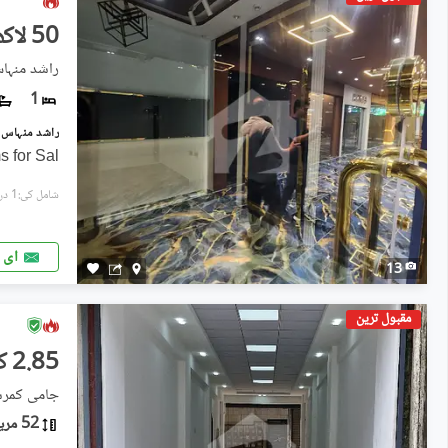
50 لاکھ
راشد منہا
1
 for Sal
شامل کی:1 دن پہل
ای 
13
مقبول ترین
2.85 کروڑ
جامی کمرشل
52 مربع یارڈ