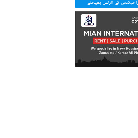
راجیکٹس کے الرٹس بھیجئے