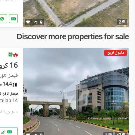
2
Discover more properties for sale
مقبول ترین
16 کروڑ
فیصل ٹاؤن فیز 1 - بلاک سی, ف
14.4 مرلہ
14 Marla Commercial Plot Is Availab
شامل کی:2 گھنٹے پہل
ای 