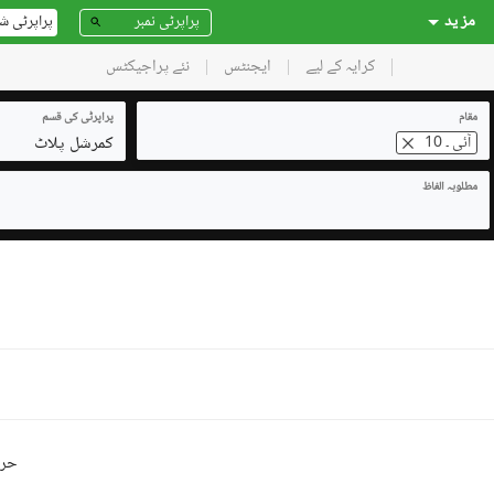
مز ید
پراپرٹی ش
کرایہ کے لیے
ایجنٹس
نئے پراجیکٹس
مقام
پراپرٹی کی قسم
کمرشل پلاٹ
آئی ۔ 10
مطلوبہ الفاظ
حرو