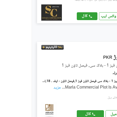
کال
واٹس ایپ
ٹائیٹینیم
PKR
یصل ٹاؤن فیز 1
فیصل ٹاؤن فیز 1 - بلاک سی فیصل ٹاؤن فیز 1,فیصل ٹاؤن - ایف ۔ 18,اسلام آباد میں 14 مرلہ کمرشل پلاٹ 16.0 کروڑ میں برائے فروخت۔
...
مزید
کال
میل