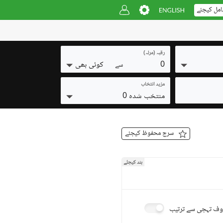
امل کیجئے
رقبہ (مرلہ)
0
کوئی بھی
سے
مزید انتخاب
منتخب شدہ 0
سرچ محفوظ کیجئے
بند کیجئے
ف تہجی سے ترتیب