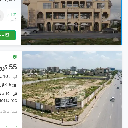
فلیٹ
1.28 کروڑ
-
1.37 کروڑ
1.9 مرلہ
-
2.7 مرلہ
مح
55 کروڑ
آئی ۔ 10 مرکز, آئی ۔ 10
6 کنال
lot Direc
شامل کی:3 دن پہل