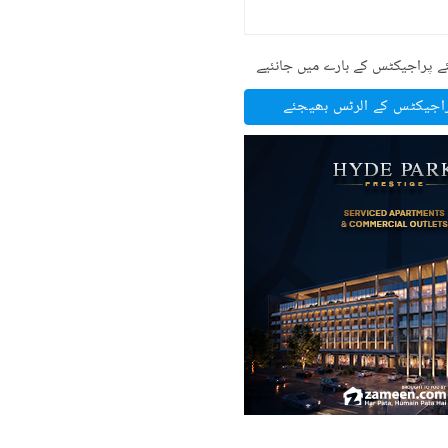
ے پراجیکٹس کے بارے میں جانئیے
راجیکٹس کے الرٹس بھیجئے