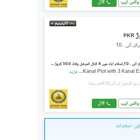
کال
واٹس ایپ
ٹائیٹینیم
PKR
آئی ۔ 10 مرکز آئی ۔ 10,اسلام آباد میں 4 کنال کمرشل پلاٹ 50.0 کروڑ میں برائے فروخت۔
...
مزید
(تبدیلی کی گئی:22 گھنٹے پہلے)
کال
واٹس ایپ
ٔن - اسلام آباد