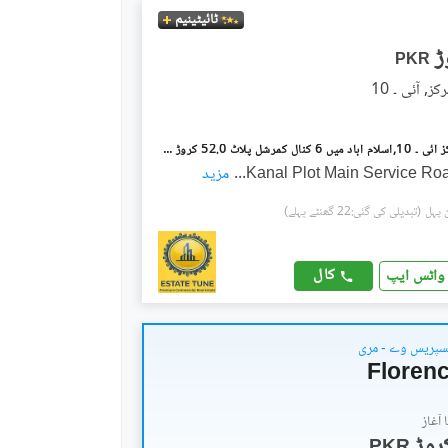
ٹائیٹینیم
PKR
آئی ۔ 10 مرکز آئی ۔ 10,اسلام آباد میں 6 کنال کمرشل پلاٹ 52.0 کروڑ میں برائے فروخت۔
...
مزید
(تبدیلی کی گئی:22 گھنٹے پہلے)
کال
واٹس ایپ
سپریس وے - مری
Florenc
آغاز
PKR