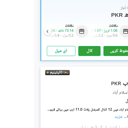
آغاز
PKR
دکانات
دکانات
فلیٹ
1.06 کروڑ
-
3.87 کروڑ
73.14 لاکھ
-
1.26 کروڑ
1.23 کروڑ
-
1.58 کروڑ
0.6 مرلہ
-
2.2 مرلہ
0.2 مرلہ
-
0.4 مرلہ
3.3 مرلہ
-
3.8 مرلہ
فوظ کریں
کال
ای میل
ٹائیٹینیم
PKR
آئی ۔ 10 اسلام آباد میں 12 کنال کمرشل پلاٹ 11.0 ارب میں برائے فروخت۔
...
مزید
(تبدیلی کی گئی:3 ہفتے پہلے)