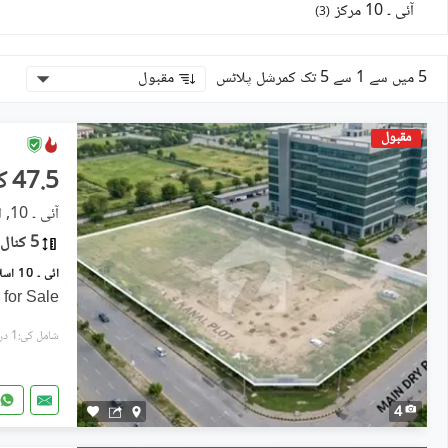
آئی ۔ 10 مرکز
)
3
(
5 میں سے 1 سے 5 تک کمرشل پلاٹس
مقبول
مقبول
47.5 کروڑ
آئی ۔ 10, اسلام آباد
5 کنال
for Sale
شامل کی:1 دن پہل
4