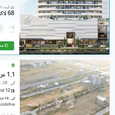
قیمت کا 
68 لاکھ
فلیٹ
1.23 کروڑ
-
1.58 کروڑ
3.3 مرلہ
-
3.8 مرلہ
مح
1.1 عرب
آئی ۔ 10, اسلام آباد
12 کنال
undefine
شامل کی:2 مہینے پہل