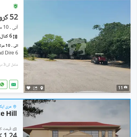
52 کروڑ
آئی ۔ 10 مرکز, آئی ۔ 10
6 کنال
6 Kanal Plot Main Service Road Dire
شامل کی:3 دن پہل
11
مری ایک
e Hill
قیمت کا 
1.24 کروڑ