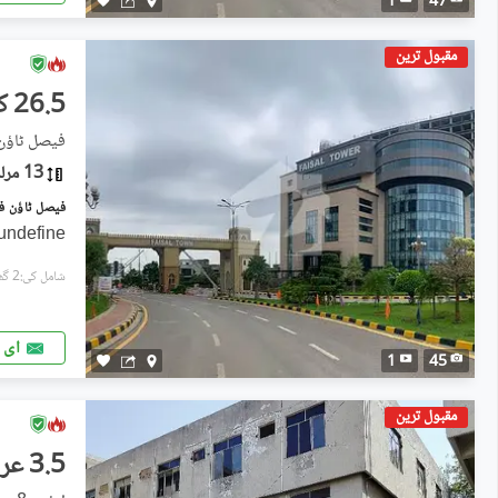
1
47
مقبول ترین
26.5 کروڑ
فیصل ٹاؤن فیز 1 - بلاک اے, ف
13 مرلہ
undefine
شامل کی:2 گھنٹے پہل
ای 
1
45
مقبول ترین
3.5 عرب