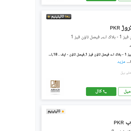
ٹائیٹینیم
PKR
یصل ٹاؤن فیز 1
فیصل ٹاؤن فیز 1 - بلاک اے فیصل ٹاؤن فیز 1,فیصل ٹاؤن - ایف ۔ 18,اسلام آباد میں 13 مرلہ کمرشل پلاٹ 26.5 کروڑ میں برائے فروخت۔
...
مزید
کال
میل
ٹائیٹینیم
PKR