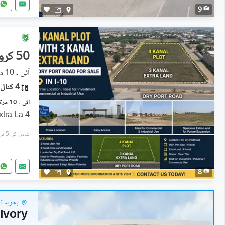
9
50 کروڑ
آئی ۔ 10 مرکز, آئی ۔ 10
4 کنال
4 Kanal Plot with 3 Kanal Extra La
شامل کی:5 دن پہل
8
بحریہ ٹاو
Ivory