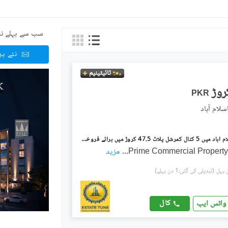
سب سے پہلے نئ
نئے پ
ٹائیٹینیم
PKR
آئی ۔ 10 اسلام آباد میں 5 کنال کمرشل پلاٹ 47.5 کروڑ میں برائے فروخت۔
Prime Commercial Property 
...
مزید
(تبدیلی کی گئی:1 دن پہلے)
کال
واٹس ایپ