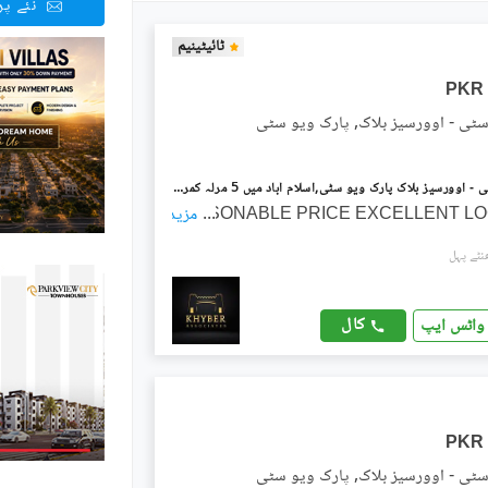
نئے پ
ٹائیٹینیم
PKR
سٹی - اوورسیز بلاک, پارک ویو سٹی
پارک ویو سٹی - اوورسیز بلاک پارک ویو سٹی,اسلام آباد میں 5 مرلہ کمرشل پلاٹ 4.0 کروڑ میں برائے فروخت۔
...
REASONABLE PRICE EXCELLENT LO
مزید
کال
واٹس ایپ
PKR
سٹی - اوورسیز بلاک, پارک ویو سٹی