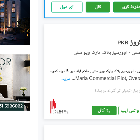
فوظ کریں
کال
ای میل
PKR
سٹی - اوورسیز بلاک, پارک ویو سٹی
پارک ویو سٹی - اوورسیز بلاک پارک ویو سٹی,اسلام آباد میں 5 مرلہ کمرشل پلاٹ 3.75 کروڑ میں برائے فروخت۔
...
مزید
(تبدیلی کی گئی:2 دن پہلے)
کال
واٹس ایپ