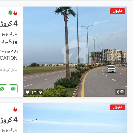
مقبول
4 کروڑ
پارک ویو 
5 مرلہ
CATION
شامل کی:2 گھنٹے پہل
8
مقبول
4 کروڑ
پارک ویو 