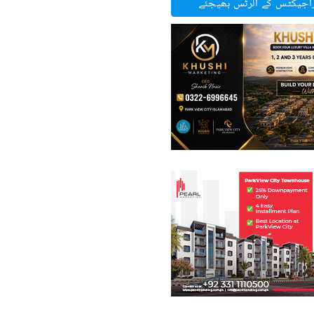
راجیکٹس کے الرٹس بھیجئے