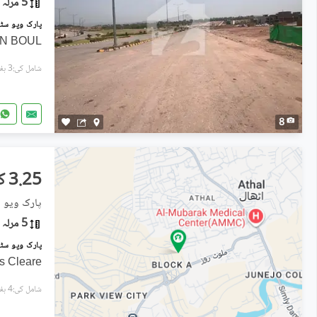
5 مرلہ
N BOUL
شامل کی:3 ہفتے پہل
8
3.25 کروڑ
پارک ویو 
5 مرلہ
es Cleare
شامل کی:4 ہفتے پہل