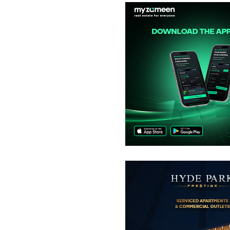
دکانات
3.02 کروڑ
5.1 مرلہ