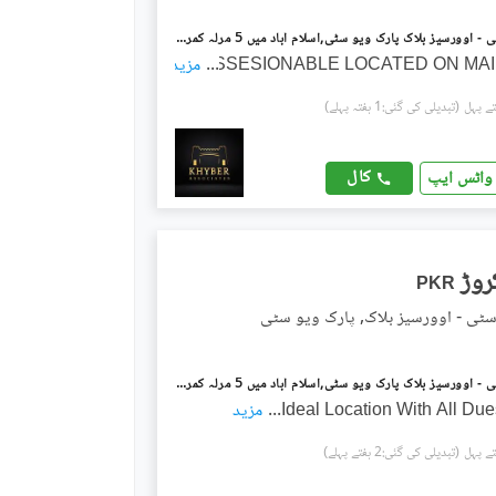
پارک ویو سٹی - اوورسیز بلاک پارک ویو سٹی,اسلام آباد میں 5 مرلہ کمرشل پلاٹ 3.25 کروڑ میں برائے فروخت۔
...
POSSESIONABLE LOCATED ON MAI
مزید
(تبدیلی کی گئی:1 ہفتہ پہلے)
کال
واٹس ایپ
PKR
سٹی - اوورسیز بلاک, پارک ویو سٹی
پارک ویو سٹی - اوورسیز بلاک پارک ویو سٹی,اسلام آباد میں 5 مرلہ کمرشل پلاٹ 3.25 کروڑ میں برائے فروخت۔
Ideal Location With All Du
...
مزید
(تبدیلی کی گئی:2 ہفتے پہلے)