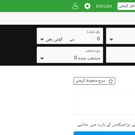
امل کیجئے
رقبہ (مرلہ)
0
کوئی بھی
سے
مزید انتخاب
منتخب شدہ 0
سرچ محفوظ کیجئے
ے پراجیکٹس کے بارے میں جانئیے