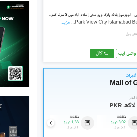
پارک ویو سٹی - اوورسیز بلاک پارک ویو سٹی,اسلام آباد میں 5 مرلہ کمرشل پلاٹ 4.0 کروڑ میں برائے فروخت۔
Park View City Islamabad Be
...
مزید
کال
واٹس ایپ
 گجرات
Mall of 
آغاز
PKR
دکانات
دکانات
دکانات
3.02 کروڑ
1.38 کروڑ
3.5 کروڑ
5.1 مرلہ
3.1 مرلہ
8 مرلہ