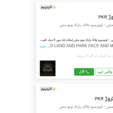
ٹائیٹینیم
PKR
سٹی - اوورسیز بلاک, پارک ویو سٹی
پارک ویو سٹی - اوورسیز بلاک پارک ویو سٹی,اسلام آباد میں 5 مرلہ کمرشل پلاٹ 3.5 کروڑ میں برائے فروخت۔
...
SOLID LAND AND PARK FACE AND
مزید
(تبدیلی کی گئی:1 دن پہلے)
کال
واٹس ایپ
ٹائیٹینیم
PKR
سٹی - اوورسیز بلاک, پارک ویو سٹی