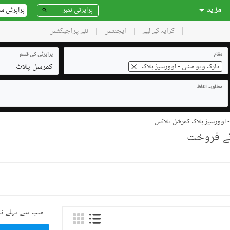
مز ید
پراپرٹی ش
کرایہ کے لیے
ایجنٹس
نئے پراجیکٹس
مقام
پراپرٹی کی قسم
کمرشل پلاٹ
پارک ویو سٹی - اوورسیز بلاک
مطلوبہ الفاظ
 اوورسیز بلاک کمرشل پلاٹس
سب سے پہلے نئ