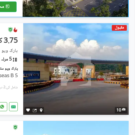
مح
مقبول
3.75 کروڑ
پارک ویو 
5 مرلہ
5 Marla Commercial Plot, Overseas B
شامل کی:2 دن پہل
10