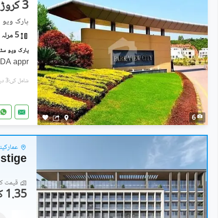
3 کروڑ
پارک ویو 
5 مرلہ
CDA appr
شامل کی:3 دن پہل
6
عمارکینی
stige
قیمت کا 
1.35 کروڑ
فلیٹ