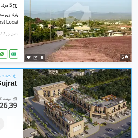
5 مرلہ
st Locat
شامل کی:3 گھنٹے پہل
5
کتھالا -
Gujrat
قیمت کا 
26.39 لاکھ
دکانات
3.5 کروڑ
8 مرلہ