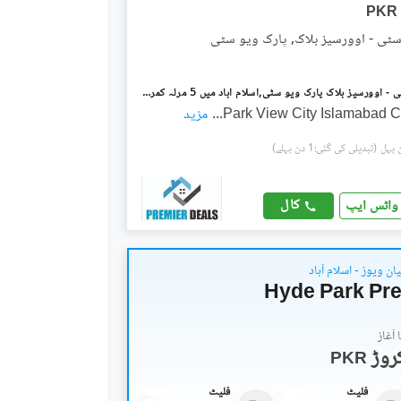
PKR
سٹی - اوورسیز بلاک, پارک ویو سٹی
پارک ویو سٹی - اوورسیز بلاک پارک ویو سٹی,اسلام آباد میں 5 مرلہ کمرشل پلاٹ 3.0 کروڑ میں برائے فروخت۔
Park View City Islamabad 
...
مزید
(تبدیلی کی گئی:1 دن پہلے)
کال
واٹس ایپ
ان ویوز - اسلام آباد
Hyde Park Pre
آغاز
PKR
فلیٹ
فلیٹ
فلیٹ