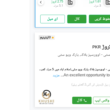
1.61 کروڑ
2.75 کروڑ
2.99 کروڑ
3 مرلہ
5.1 مرلہ
5.6 مرلہ
فوظ کریں
کال
ای میل
ٹائیٹینیم
PKR
سٹی - اوورسیز بلاک, پارک ویو سٹی
پارک ویو سٹی - اوورسیز بلاک پارک ویو سٹی,اسلام آباد میں 5 مرلہ کمرشل پلاٹ 3.75 کروڑ میں برائے فروخت۔
An excellent opportunity t
...
مزید
(تبدیلی کی گئی:2 گھنٹے پہلے)
کال
واٹس ایپ