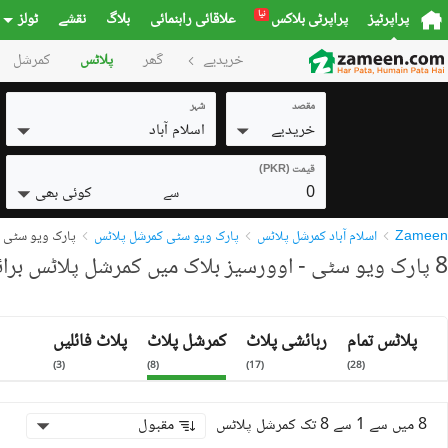
نیا
پراپرٹیز
پراپرٹی بلاکس
علاقائی راہنمائی
بلاگ
نقشے
ٹولز
خریدیے
گھر
پلاٹس
کمرشل
مقصد
شہر
خریدیے
اسلام آباد
قیمت (PKR)
0
کوئی بھی
سے
Zameen
اسلام آباد کمرشل پلاٹس
پارک ویو سٹی کمرشل پلاٹس
پارک ویو سٹی -
8 پارک ویو سٹی - اوورسیز بلاک میں کمرشل پلاٹس برائے فروخت
پلاٹس تمام
رہائشی پلاٹ
کمرشل پلاٹ
پلاٹ فائلیں
)
3
(
)
8
(
)
17
(
)
28
(
8 میں سے 1 سے 8 تک کمرشل پلاٹس
مقبول