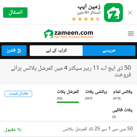
زمین اپپ
انسٹال
انسٹالز +4 ملین
خریدیے
کرایہ کے لیے
فلٹرز
50 ڈی ایچ اے 11 رہبر سیکٹر 4 میں کمرشل پلاٹس برائے
فروخت
پلاٹس تمام
رہائشی پلاٹ
کمرشل پلاٹ
مقام کی فہرست
)
50
(
)
367
(
)
419
(
پلاٹ فائلیں
)
2
(
50 میں سے 1 سے 25 تک کمرشل پلاٹس
مقبول