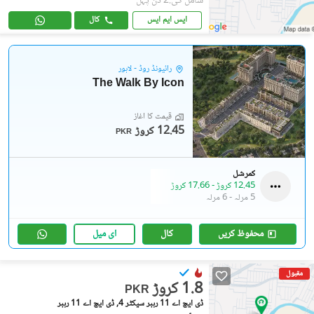
شامل کی:2 دن پہل
ایس ایم ایس
کال
رائیونڈ روڈ - لاہور
The Walk By Icon
قیمت کا آغاز
12.45 کروڑ
PKR
کمرشل
12.45 کروڑ
-
17.66 کروڑ
5 مرلہ
-
6 مرلہ
محفوظ کریں
کال
ای میل
مقبول
1.8 کروڑ
PKR
ڈی ایچ اے 11 رہبر سیکٹر 4, ڈی ایچ اے 11 رہبر