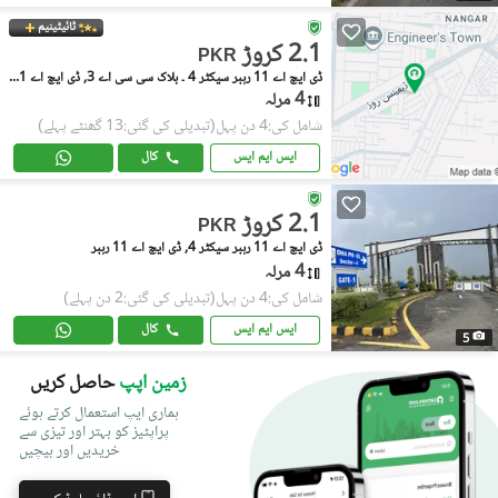
ٹائیٹینیم
2.1 کروڑ
PKR
ڈی ایچ اے 11 رہبر سیکٹر 4 ۔ بلاک سی سی اے 3, ڈی ایچ اے 11 رہبر سیکٹر 4
4 مرلہ
شامل کی:4 دن پہل
(تبدیلی کی گئی:13 گھنٹے پہلے)
ایس ایم ایس
کال
2.1 کروڑ
PKR
ڈی ایچ اے 11 رہبر سیکٹر 4, ڈی ایچ اے 11 رہبر
4 مرلہ
شامل کی:4 دن پہل
(تبدیلی کی گئی:2 دن پہلے)
ایس ایم ایس
کال
5
زمین اپپ
حاصل کریں
ہماری ایپ استعمال کرتے ہوئے
پراپٹیز کو بہتر اور تیزی سے
خریدیں اور بیچیں