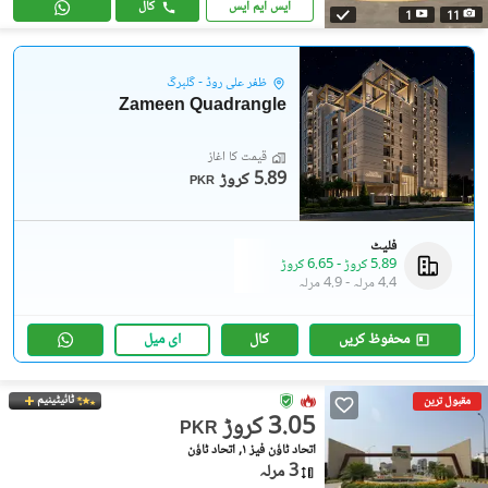
ایس ایم ایس
کال
1
11
ظفر علی روڈ - گلبرگ
Zameen Quadrangle
قیمت کا آغاز
5.89 کروڑ
PKR
فلیٹ
5.89 کروڑ
-
6.65 کروڑ
4.4 مرلہ
-
4.9 مرلہ
محفوظ کریں
کال
ای میل
ٹائیٹینیم
مقبول ترین
3.05 کروڑ
PKR
اتحاد ٹاؤن فیز ١, اتحاد ٹاؤن
3 مرلہ