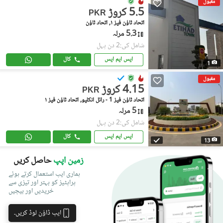
مقبول
5.5 کروڑ
PKR
اتحاد ٹاؤن فیز ١, اتحاد ٹاؤن
5.3 مرلہ
شامل کی:2 دن پہل
ایس ایم ایس
کال
1
مقبول
4.15 کروڑ
PKR
اتحاد ٹاؤن فیز 1 - رائل انکلیو, اتحاد ٹاؤن فیز ١
5 مرلہ
شامل کی:2 دن پہل
ایس ایم ایس
کال
13
زمین اپپ
حاصل کریں
ہماری ایپ استعمال کرتے ہوئے
پراپٹیز کو بہتر اور تیزی سے
خریدیں اور بیچیں
ایپ ڈاؤن لوڈ کریں۔