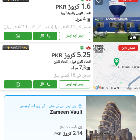
1.6 کروڑ
PKR
اتحاد ٹاؤن, رائیونڈ روڈ
4 مرلہ
شامل کی:11 گھنٹے پہل
(تبدیلی کی گئی:11 گھنٹے پہلے)
ایس ایم ایس
کال
4
ٹائیٹینیم
مقبول ترین
5.25 کروڑ
PKR
اتحاد ٹاؤن فیز ١, اتحاد ٹاؤن
7.3 مرلہ
شامل کی:18 گھنٹے پہل
ایس ایم ایس
کال
این ایس آئی ٹی سٹی - ڈی ایچ اے ڈیفینس
Zameen Vault
قیمت کا آغاز
2.14 کروڑ
PKR