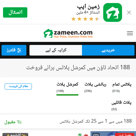
زمین اپپ
انسٹال
انسٹالز +4 ملین
خریدیے
کرایہ کے لیے
فلٹرز
188 اتحاد ٹاؤن میں کمرشل پلاٹس برائے فروخت
پلاٹس تمام
رہائشی پلاٹ
کمرشل پلاٹ
مقام کی فہرست
)
188
(
)
296
(
)
516
(
پلاٹ فائلیں
)
32
(
188 میں سے 1 سے 25 تک کمرشل پلاٹس
مقبول
ٹائیٹینیم
مقبول ترین