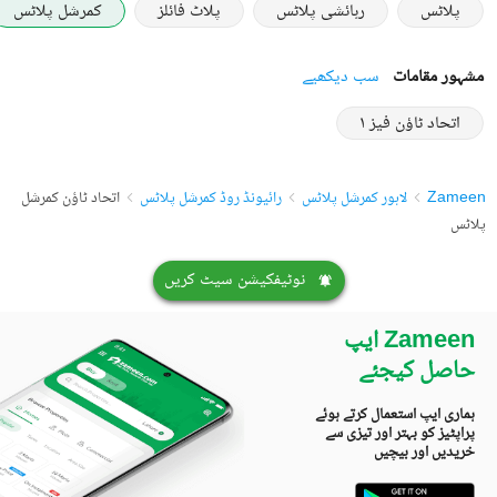
پلاٹس
رہائشی پلاٹس
پلاٹ فائلز
کمرشل پلاٹس
مشہور مقامات
سب دیکھیے
اتحاد ٹاؤن فیز ١
Zameen
لاہور کمرشل پلاٹس
رائیونڈ روڈ کمرشل پلاٹس
اتحاد ٹاؤن کمرشل
پلاٹس
نوٹیفکیشن سیٹ کریں
Zameen ایپ
حاصل کیجئے
ہماری ایپ استعمال کرتے ہوئے
پراپٹیز کو بہتر اور تیزی سے
خریدیں اور بیچیں