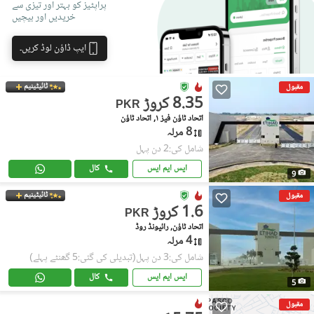
پراپٹیز کو بہتر اور تیزی سے
خریدیں اور بیچیں
ایپ ڈاؤن لوڈ کریں۔
ٹائیٹینیم
مقبول
8.35 کروڑ
PKR
اتحاد ٹاؤن فیز ١, اتحاد ٹاؤن
8 مرلہ
شامل کی:2 دن پہل
ایس ایم ایس
کال
9
ٹائیٹینیم
مقبول
1.6 کروڑ
PKR
اتحاد ٹاؤن, رائیونڈ روڈ
4 مرلہ
شامل کی:3 دن پہل
(تبدیلی کی گئی:5 گھنٹے پہلے)
ایس ایم ایس
کال
5
مقبول