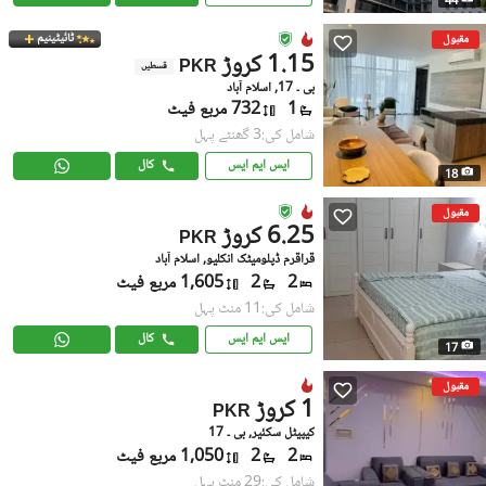
44
ٹائیٹینیم
مقبول
1.15 کروڑ
PKR
قسطیں
بی ۔ 17, اسلام آباد
1
732 مربع فیٹ
شامل کی:3 گھنٹے پہل
ایس ایم ایس
کال
18
مقبول
6.25 کروڑ
PKR
قراقرم ڈپلومیٹک انکلیو, اسلام آباد
2
2
1,605 مربع فیٹ
شامل کی:11 منٹ پہل
ایس ایم ایس
کال
17
مقبول
1 کروڑ
PKR
کیپیٹل سکئیر, بی ۔ 17
2
2
1,050 مربع فیٹ
شامل کی:29 منٹ پہل