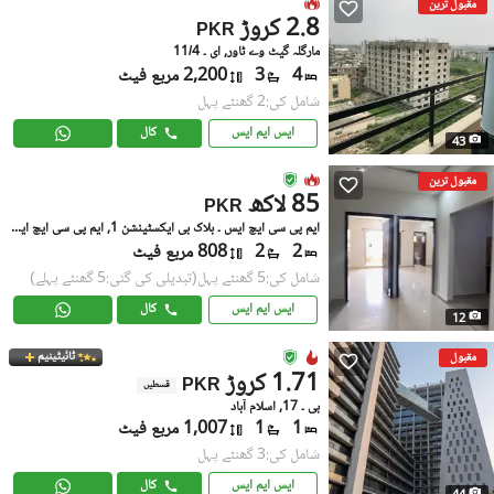
مقبول ترین
2.8 کروڑ
PKR
مارگلہ گیٹ وے ٹاور, ای ۔ 11/4
4
3
2,200 مربع فیٹ
شامل کی:2 گھنٹے پہل
ایس ایم ایس
کال
43
مقبول ترین
85 لاکھ
PKR
ایم پی سی ایچ ایس ۔ بلاک بی ایکسٹینشن 1, ایم پی سی ایچ ایس ۔ ملٹی گارڈنز
2
2
808 مربع فیٹ
شامل کی:5 گھنٹے پہل
(تبدیلی کی گئی:5 گھنٹے پہلے)
ایس ایم ایس
کال
12
ٹائیٹینیم
مقبول
1.71 کروڑ
PKR
قسطیں
بی ۔ 17, اسلام آباد
1
1
1,007 مربع فیٹ
شامل کی:3 گھنٹے پہل
ایس ایم ایس
کال