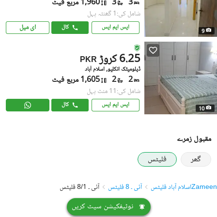
3
3
1,960 مربع فیٹ
شامل کی:1 گھنٹہ پہل
ای میل
ایس ایم ایس
کال
9
6.25 کروڑ
PKR
ڈپلومیٹک انکلیو, اسلام آباد
2
2
1,605 مربع فیٹ
شامل کی:11 منٹ پہل
ایس ایم ایس
کال
10
مقبول زمرے
گھر
فلیٹس
Zameen
اسلام آباد فلیٹس
آئی ۔ 8 فلیٹس
آئی ۔ 8/1 فلیٹس
نوٹیفکیشن سیٹ کریں