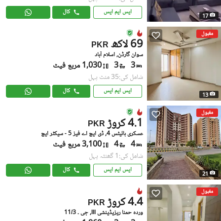
ایس ایم ایس
کال
17
مقبول
69 لاکھ
PKR
سوان گارڈن, اسلام آباد
3
3
1,030 مربع فیٹ
شامل کی:35 منٹ پہل
ایس ایم ایس
کال
13
مقبول
4.1 کروڑ
PKR
عسکری ہائیٹس 4, ڈی ایچ اے فیز 5 - سیکٹر ایچ
4
4
3,100 مربع فیٹ
شامل کی:1 گھنٹہ پہل
ایس ایم ایس
کال
21
مقبول
4.4 کروڑ
PKR
وردہ حمنا ریزیڈینشی III, جی ۔ 11/3