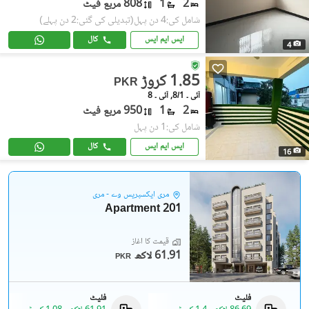
2
1
808 مربع فیٹ
شامل کی:4 دن پہل
(تبدیلی کی گئی:2 دن پہلے)
ایس ایم ایس
کال
4
1.85 کروڑ
PKR
آئی ۔ 8/1, آئی ۔ 8
2
1
950 مربع فیٹ
شامل کی:1 دن پہل
ایس ایم ایس
کال
16
مری ایکسپریس وے - مری
201 Apartment
قیمت کا آغاز
61.91 لاکھ
PKR
فلیٹ
فلیٹ