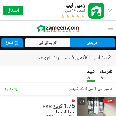
زمین اپپ
انسٹال
انسٹالز +4 ملین
خریدیے
کرایہ کے لیے
فلٹرز
2 بیڈ آئی ۔ 8/1 میں فلیٹس برائے فروخت
گھر تمام
فلیٹ
)
5
(
)
5
(
3 میں سے 1 سے 3 تک فلیٹس
مقبول
مقبول
1.75 کروڑ
PKR
آئی ۔ 8/1, آئی ۔ 8