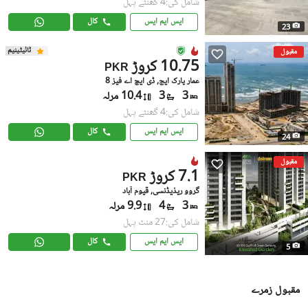
شامل کی:4 گھنٹے پہل
ایس ایم ایس
کال
23
ٹائیٹینیم
مقبول
10.75 کروڑ
PKR
عمار پارک ایج, ڈی ایچ اے فیز 8
3
3
10.4 مرلہ
شامل کی:4 گھنٹے پہل
ایس ایم ایس
کال
24
مقبول
7.1 کروڑ
PKR
گروو ریذیڈنسی, قیوم آباد
3
4
9.9 مرلہ
شامل کی:27 منٹ پہل
ایس ایم ایس
کال
5
مقبول زمرے