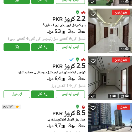
15
مقبول ترین
2.2 کروڑ
PKR
بدر کمرشل ایریا, ڈی ایچ اے فیز 5
3
3
5.3 مرلہ
شامل کی:9 گھنٹے پہل
(تبدیلی کی گئی:4 گھنٹے پہلے)
ایس ایم ایس
کال
16
مقبول ترین
2.5 کروڑ
PKR
کراچی ایڈمنسٹریشن ایمپلائیز سوسائٹی, جمشید ٹاؤن
3
3
6.4 مرلہ
شامل کی:14 گھنٹے پہل
ای میل
ایس ایم ایس
کال
1
21
ٹائیٹینیم
مقبول
8.5 کروڑ
PKR
عمار پرل ٹاورز, امارکریسنٹ بے
3
3
9.7 مرلہ