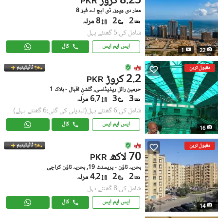
8.25 کروڑ
PKR
عمار دی ویوز, ڈی ایچ اے فیز 8
2
2
8 مرلہ
شامل کی:5 گھنٹے پہل
ایس ایم ایس
کال
1
22
ٹائیٹینیم
مقبول ترین
2.2 کروڑ
PKR
حرمین رائل ریذیڈنسی, گلشنِ اقبال - بلاک 1
3
3
6.7 مرلہ
شامل کی:6 گھنٹے پہل
(تبدیلی کی گئی:6 گھنٹے پہلے)
ایس ایم ایس
کال
16
ٹائیٹینیم
مقبول ترین
70 لاکھ
PKR
بحریہ ٹاؤن - پریسنٹ 19, بحریہ ٹاؤن کراچی
2
2
4.2 مرلہ
شامل کی:8 گھنٹے پہل
ایس ایم ایس
کال
14