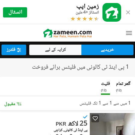
زمین اپپ
انسٹال
انسٹالز +4 ملین
خریدیے
کرایہ کے لیے
فلٹرز
1 پی اینڈ ٹی کالونی میں فلیٹس برائے فروخت
گھر تمام
فلیٹ
)
12
(
)
12
(
1 میں سے 1 سے 1 تک فلیٹس
مقبول
25 لاکھ
PKR
پی اینڈ ٹی کالونی, کراچی