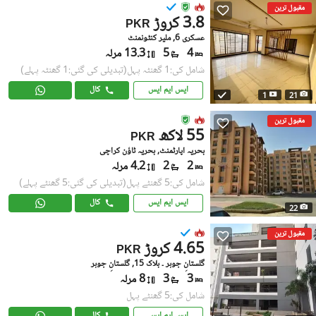
مقبول ترین
3.8 کروڑ
PKR
عسکری 6, ملیر کنٹونمنٹ
4
5
13.3 مرلہ
شامل کی:1 گھنٹہ پہل
(تبدیلی کی گئی:1 گھنٹہ پہلے)
ایس ایم ایس
کال
1
21
مقبول ترین
55 لاکھ
PKR
بحریہ اپارٹمنٹ, بحریہ ٹاؤن کراچی
2
2
4.2 مرلہ
شامل کی:5 گھنٹے پہل
(تبدیلی کی گئی:5 گھنٹے پہلے)
ایس ایم ایس
کال
22
مقبول ترین
4.65 کروڑ
PKR
گلستانِِ جوہر ۔ بلاک 15, گلستانِ جوہر
3
3
8 مرلہ
شامل کی:5 گھنٹے پہل
ایس ایم ایس
کال