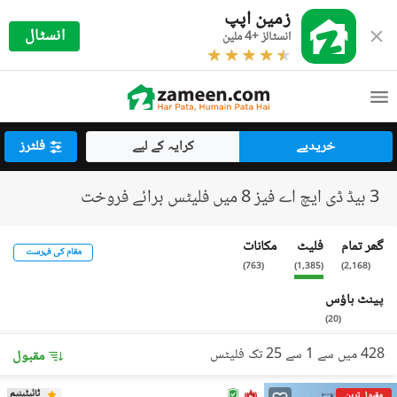
زمین اپپ
انسٹال
انسٹالز +4 ملین
خریدیے
کرایہ کے لیے
فلٹرز
3 بیڈ ڈی ایچ اے فیز 8 میں فلیٹس برائے فروخت
گھر تمام
فلیٹ
مکانات
مقام کی فہرست
)
763
(
)
1,385
(
)
2,168
(
پینٹ ہاؤس
)
20
(
428 میں سے 1 سے 25 تک فلیٹس
مقبول
ٹائیٹینیم
مقبول ترین