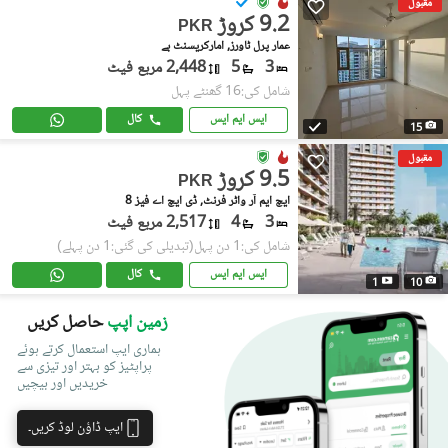
مقبول
9.2 کروڑ
PKR
عمار پرل ٹاورز, امارکریسنٹ بے
3
5
2,448 مربع فیٹ
شامل کی:16 گھنٹے پہل
ایس ایم ایس
کال
15
مقبول
9.5 کروڑ
PKR
ایچ ایم آر واٹر فرنٹ, ڈی ایچ اے فیز 8
3
4
2,517 مربع فیٹ
شامل کی:1 دن پہل
(تبدیلی کی گئی:1 دن پہلے)
ایس ایم ایس
کال
1
10
زمین اپپ
حاصل کریں
ہماری ایپ استعمال کرتے ہوئے
پراپٹیز کو بہتر اور تیزی سے
خریدیں اور بیچیں
ایپ ڈاؤن لوڈ کریں۔