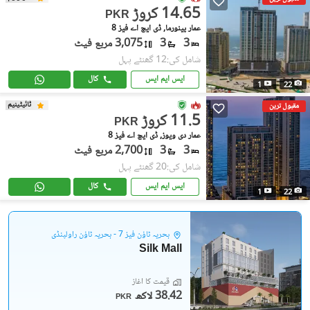
14.65 کروڑ
PKR
عمار پینورما, ڈی ایچ اے فیز 8
3
3
3,075 مربع فیٹ
شامل کی:12 گھنٹے پہل
ایس ایم ایس
کال
1
22
ٹائیٹینیم
مقبول ترین
11.5 کروڑ
PKR
عمار دی ویوز, ڈی ایچ اے فیز 8
3
3
2,700 مربع فیٹ
شامل کی:20 گھنٹے پہل
ایس ایم ایس
کال
1
22
بحریہ ٹاؤن فیز 7 - بحریہ ٹاؤن راولپنڈی
Silk Mall
قیمت کا آغاز
38.42 لاکھ
PKR