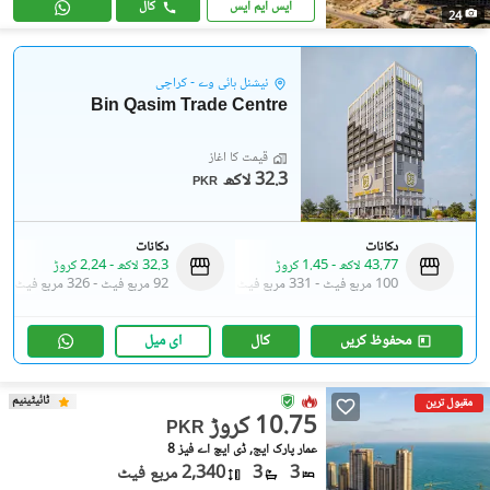
ایس ایم ایس
کال
24
نیشنل ہائی وے - کراچی
Bin Qasim Trade Centre
قیمت کا آغاز
32.3 لاکھ
PKR
دکانات
دکانات
43.77 لاکھ
-
1.45 کروڑ
32.3 لاکھ
-
2.24 کروڑ
100 مربع فیٹ
-
331 مربع فیٹ
92 مربع فیٹ
-
326 مربع فیٹ
محفوظ کریں
کال
ای میل
ٹائیٹینیم
مقبول ترین
10.75 کروڑ
PKR
عمار پارک ایج, ڈی ایچ اے فیز 8
3
3
2,340 مربع فیٹ