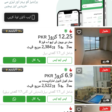
پراپٹیز کو بہتر اور تیزی سے
خریدیں اور بیچیں
ایپ ڈاؤن لوڈ کریں۔
ٹائیٹینیم
مقبول
12.25 کروڑ
PKR
عمار دی ویوز, ڈی ایچ اے فیز 8
3
5
2,384 مربع فیٹ
شامل کی:17 گھنٹے پہل
ایس ایم ایس
کال
43
ٹائیٹینیم
مقبول
6.9 کروڑ
PKR
عمار کورل ٹاورز, امارکریسنٹ بے
3
5
2,522 مربع فیٹ
شامل کی:17 گھنٹے پہل
(تبدیلی کی گئی:17 گھنٹے پہلے)
ایس ایم ایس
کال
19
مقبول