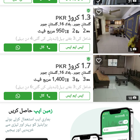
31
1.3 کروڑ
PKR
گلستانِِ جوہر ۔ بلاک 16, گلستانِ جوہر
2
2
950 مربع فیٹ
شامل کی:3 ہفتے پہل
(تبدیلی کی گئی:4 دن پہلے)
ایس ایم ایس
کال
5
1.7 کروڑ
PKR
گلستانِِ جوہر ۔ بلاک 16, گلستانِ جوہر
3
3
1,400 مربع فیٹ
شامل کی:3 ہفتے پہل
(تبدیلی کی گئی:6 دن پہلے)
ایس ایم ایس
کال
10
زمین اپپ
حاصل کریں
ہماری ایپ استعمال کرتے ہوئے
پراپٹیز کو بہتر اور تیزی سے
خریدیں اور بیچیں