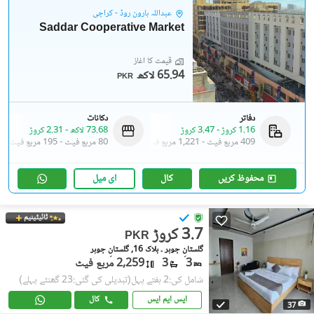
عبداللہ ہارون روڈ - کراچی
Saddar Cooperative Market
قیمت کا آغاز
65.94 لاکھ
PKR
دفاتر
دکانات
1.16 کروڑ
-
3.47 کروڑ
73.68 لاکھ
-
2.31 کروڑ
409 مربع فیٹ
-
1,221 مربع فیٹ
80 مربع فیٹ
-
195 مربع فیٹ
محفوظ کریں
کال
ای میل
ٹائیٹینیم
3.7 کروڑ
PKR
گلستانِِ جوہر ۔ بلاک 16, گلستانِ جوہر
3
3
2,259 مربع فیٹ
شامل کی:2 ہفتے پہل
(تبدیلی کی گئی:23 گھنٹے پہلے)
ایس ایم ایس
کال
37