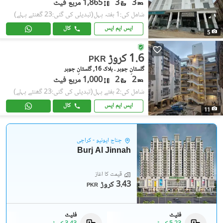
3
3
1,865 مربع فیٹ
شامل کی:1 ہفتہ پہل
(تبدیلی کی گئی:23 گھنٹے پہلے)
ایس ایم ایس
کال
5
1.6 کروڑ
PKR
گلستانِِ جوہر ۔ بلاک 16, گلستانِ جوہر
2
2
1,000 مربع فیٹ
شامل کی:2 ہفتے پہل
(تبدیلی کی گئی:23 گھنٹے پہلے)
ایس ایم ایس
کال
11
جناح ایونیو - کراچی
Burj Al Jinnah
قیمت کا آغاز
3.43 کروڑ
PKR
فلیٹ
فلیٹ