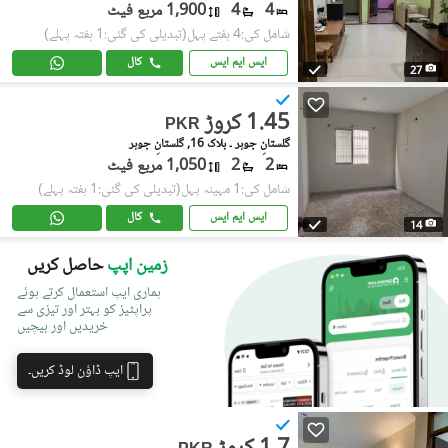
4
4
1,900 مربع فیٹ
شامل کی:4 ہفتے پہل
(تبدیلی کی گئی:1 ہفتہ پہلے)
ایس ایم ایس
کال
27
1.45 کروڑ
PKR
گلستانِِ جوہر ۔ بلاک 16, گلستانِ جوہر
2
2
1,050 مربع فیٹ
شامل کی:1 مہینہ پہل
(تبدیلی کی گئی:1 ہفتہ پہلے)
ایس ایم ایس
کال
14
زمین اپپ
حاصل کریں
ہماری ایپ استعمال کرتے ہوئے
پراپٹیز کو بہتر اور تیزی سے
خریدیں اور بیچیں
ایپ ڈاؤن لوڈ کریں۔