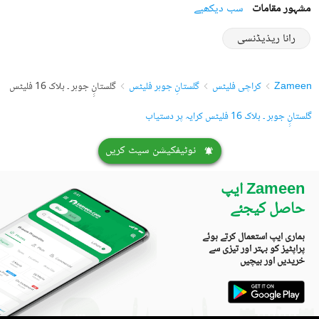
مشہور مقامات
سب دیکھیے
رانا ریذیڈنسی
Zameen
کراچی فلیٹس
گلستانِ جوہر فلیٹس
گلستانِِ جوہر ۔ بلاک 16 فلیٹس
گلستانِِ جوہر ۔ بلاک 16 فلیٹس کرایہ پر دستیاب
نوٹیفکیشن سیٹ کریں
Zameen ایپ
حاصل کیجئے
ہماری ایپ استعمال کرتے ہوئے
پراپٹیز کو بہتر اور تیزی سے
خریدیں اور بیچیں