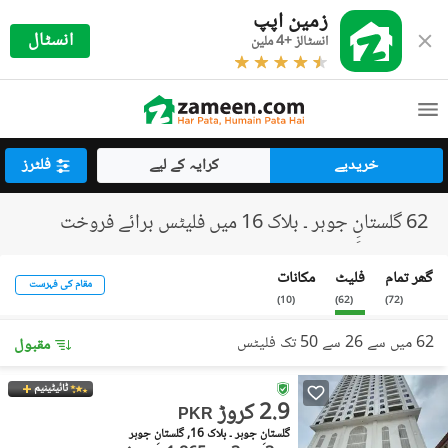
زمین اپپ
انسٹال
انسٹالز +4 ملین
خریدیے
کرایہ کے لیے
فلٹرز
62 گلستانِِ جوہر ۔ بلاک 16 میں فلیٹس برائے فروخت
گھر تمام
فلیٹ
مکانات
مقام کی فہرست
)
10
(
)
62
(
)
72
(
62 میں سے 26 سے 50 تک فلیٹس
مقبول
ٹائیٹینیم
2.9 کروڑ
PKR
گلستانِِ جوہر ۔ بلاک 16, گلستانِ جوہر