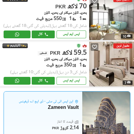
70 لاکھ
PKR
بحریہ ٹاؤن سیکٹر ای, بحریہ ٹاؤن
1
1
550 مربع فیٹ
شامل کی:18 گھنٹے پہل
(تبدیلی کی گئی:18 گھنٹے پہلے)
ایس ایم ایس
کال
10
ٹائیٹینیم
مقبول ترین
59.5 لاکھ
PKR
قسطیں
بحریہ ٹاؤن سیکٹر ای, بحریہ ٹاؤن
1
350 مربع فیٹ
شامل کی:3 دن پہل
(تبدیلی کی گئی:10 گھنٹے پہلے)
ایس ایم ایس
کال
7
این ایس آئی ٹی سٹی - ڈی ایچ اے ڈیفینس
Zameen Vault
قیمت کا آغاز
2.14 کروڑ
PKR