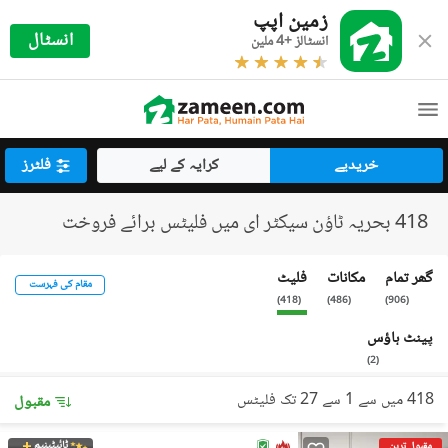
زمین اپپ
انسٹال
انسٹالز +4 ملین
خریدیے
کرایہ کے لیے
فلٹرز
418 بحریہ ٹاؤن سیکٹر ای میں فلیٹس برائے فروخت
گھر تمام
مکانات
فلیٹ
مقام کی فہرست
)
418
(
)
486
(
)
906
(
پینٹ ہاؤس
)
2
(
418 میں سے 1 سے 27 تک فلیٹس
مقبول
ٹائیٹینیم
مقبول ترین