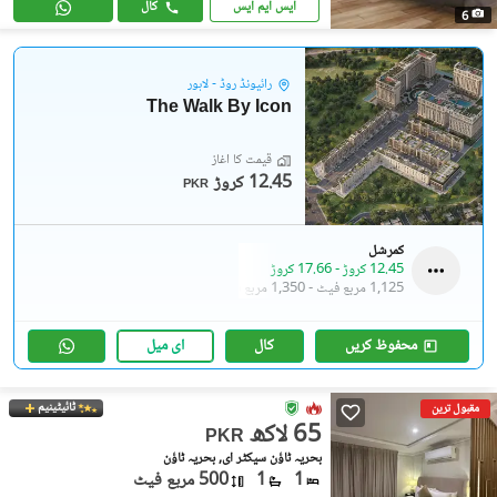
ایس ایم ایس
کال
6
رائیونڈ روڈ - لاہور
The Walk By Icon
قیمت کا آغاز
12.45 کروڑ
PKR
کمرشل
12.45 کروڑ
-
17.66 کروڑ
1,125 مربع فیٹ
-
1,350 مربع فیٹ
محفوظ کریں
کال
ای میل
ٹائیٹینیم
مقبول ترین
65 لاکھ
PKR
بحریہ ٹاؤن سیکٹر ای, بحریہ ٹاؤن
1
1
500 مربع فیٹ