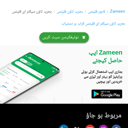
Zameen
لاہور فلیٹس
بحریہ ٹاؤن فلیٹس
بحریہ ٹاؤن سیکٹر ای فلیٹس
بحریہ ٹاؤن سیکٹر ای فلیٹس کرایہ پر دستیاب
نوٹیفکیشن سیٹ کریں
Zameen ایپ
حاصل کیجئے
ہماری ایپ استعمال کرتے ہوئے
پراپٹیز کو بہتر اور تیزی سے
خریدیں اور بیچیں
مربوط ہو جاؤ