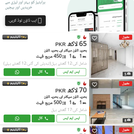
پراپٹیز کو بہتر اور تیزی سے
خریدیں اور بیچیں
ایپ ڈاؤن لوڈ کریں۔
ٹائیٹینیم
مقبول
65 لاکھ
PKR
بحریہ ٹاؤن سیکٹر ای, بحریہ ٹاؤن
1
1
450 مربع فیٹ
شامل کی:12 گھنٹے پہل
(تبدیلی کی گئی:12 گھنٹے پہلے)
ایس ایم ایس
کال
5
ٹائیٹینیم
مقبول
70 لاکھ
PKR
بحریہ ٹاؤن سیکٹر ای, بحریہ ٹاؤن
1
1
500 مربع فیٹ
شامل کی:17 گھنٹے پہل
ایس ایم ایس
کال
8
ٹائیٹینیم
مقبول