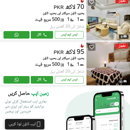
مقبول
70 لاکھ
PKR
بحریہ ٹاؤن سیکٹر ای, بحریہ ٹاؤن
1
1
500 مربع فیٹ
شامل کی:20 گھنٹے پہل
ایس ایم ایس
کال
9
مقبول
95 لاکھ
PKR
بحریہ ٹاؤن سیکٹر ای, بحریہ ٹاؤن
1
1
500 مربع فیٹ
شامل کی:20 گھنٹے پہل
ایس ایم ایس
کال
33
زمین اپپ
حاصل کریں
ہماری ایپ استعمال کرتے ہوئے
پراپٹیز کو بہتر اور تیزی سے
خریدیں اور بیچیں
ایپ ڈاؤن لوڈ کریں۔