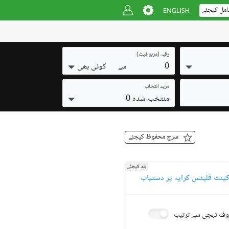
امل کیجئے
رقبہ (مربع فیٹ)
0
کوئی بھی
سے
مزید انتخاب
منتخب شدہ 0
سرچ محفوظ کیجئے
بند کیجئے
ینٹ فلیٹس کرایہ پر دستیاب
ف تہجی سے ترتیب