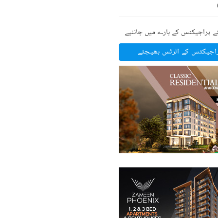
ے پراجیکٹس کے بارے میں جانئیے
راجیکٹس کے الرٹس بھیجئے