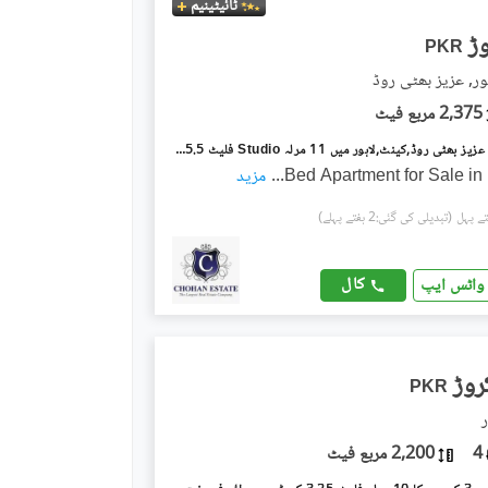
ٹائیٹینیم
PKR
ور, عزیز بھٹی روڈ
2,375 مربع فیٹ
مال آف لاہور عزیز بھٹی روڈ,کینٹ,لاہور میں 11 مرلہ Studio فلیٹ 5.5 کروڑ میں برائے فروخت۔
...
مزید
(تبدیلی کی گئی:2 ہفتے پہلے)
کال
واٹس ایپ
PKR
ر
4
2,200 مربع فیٹ