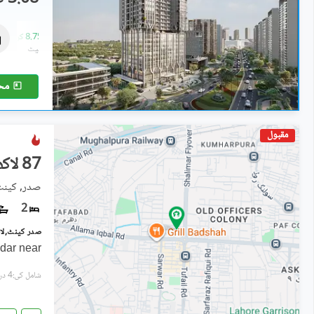
فلیٹ
7.65 کروڑ
-
8.75 کروڑ
1,390 مربع فیٹ
مح
مقبول
87 لاکھ
صدر, کینٹ
2
ddar near
شامل کی:4 دن پہل