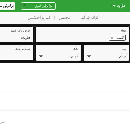
مز ید
پراپرٹی ش
کرایہ کے لیے
ایجنٹس
نئے پراجیکٹس
مقام
پراپرٹی کی قسم
فلیٹ
کینٹ
بیڈ
باتھ
مطلوبہ الفاظ
تمام
تمام
ک
حرو