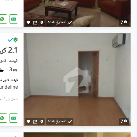
تصدیق شدہ
7
2.1 کروڑ
کینٹ, لاہو
3
کینٹ لاہور میں 3 کمروں کا 5 مرلہ فلیٹ 2.1 کروڑ میں 
undefine
شامل کی:2 ہفتے پہل
تصدیق شدہ
7