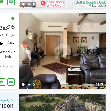
6 کروڑ
مال آف لاہ
4
undefine
شامل کی:1 ہفتہ پہل
13
رائیونڈ 
 Icon