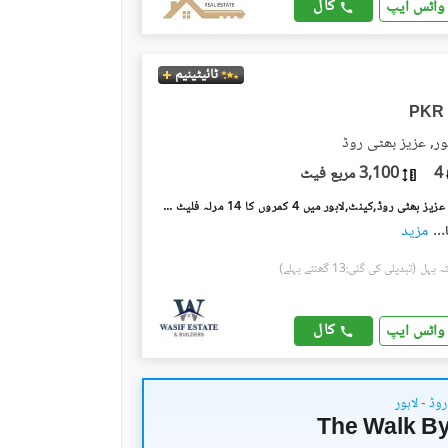
کال
واٹس ایپ
ٹائیٹینیم
PKR
ور, عزیز بھٹی روڈ
4
3,100 مربع فیٹ
مال آف لاہور عزیز بھٹی روڈ,کینٹ,لاہور میں 4 کمروں کا 14 مرلہ فلیٹ 6.0 کروڑ میں برائے فروخت۔
...
مزید
(تبدیلی کی گئی:13 گھنٹے پہلے)
کال
واٹس ایپ
روڈ - لاہور
The Walk By