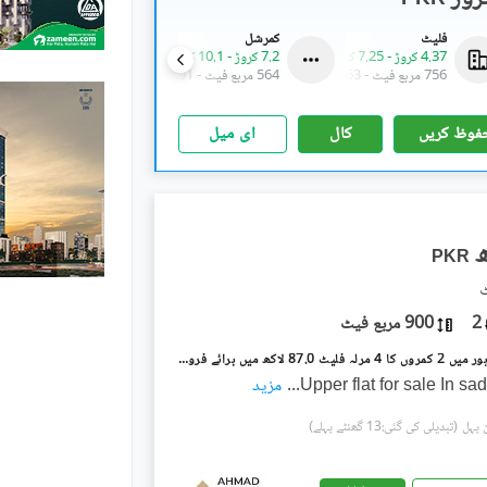
فلیٹ
کمرشل
فلیٹ
4.37 کروڑ
-
7.25 کروڑ
7.2 کروڑ
-
10.1 کروڑ
7.65 کروڑ
-
8.75 کروڑ
756 مربع فیٹ
-
1,163 مربع فیٹ
564 مربع فیٹ
-
791 مربع فیٹ
1,390 مربع فیٹ
فوظ کریں
کال
ای میل
PKR
2
900 مربع فیٹ
صدر کینٹ,لاہور میں 2 کمروں کا 4 مرلہ فلیٹ 87.0 لاکھ میں برائے فروخت۔
Upper flat for sale In sa
...
مزید
(تبدیلی کی گئی:13 گھنٹے پہلے)