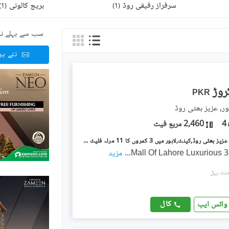
سرفراز رفیقی روڈ
بریج کالونی
)
1
(
)
1
(
سب سے پہلے نئ
نئے پ
PKR
ور, عزیز بھٹی روڈ
4
2,460 مربع فیٹ
مال آف لاہور عزیز بھٹی روڈ,کینٹ,لاہور میں 3 کمروں کا 11 مرلہ فلیٹ 4.55 کروڑ میں برائے فروخت۔
Mall Of Lahore Luxurious 3
...
مزید
کال
واٹس ایپ