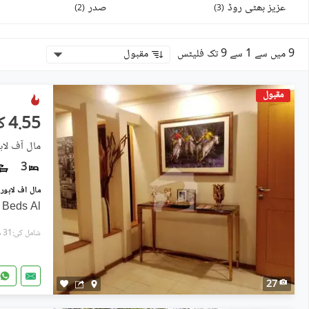
عزیز بھٹی روڈ
صدر
)
2
(
)
3
(
9 میں سے 1 سے 9 تک فلیٹس
مقبول
مقبول
4.55 کروڑ
مال آف لاہ
3
 Beds Al
شامل کی:31 منٹ پہل
27