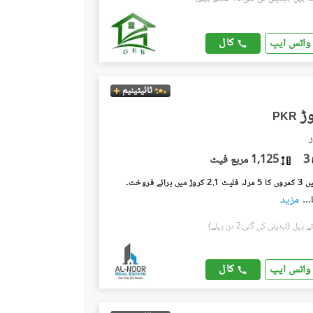
کال
واٹس ایپ
ٹائیٹینیم
PKR
ر
3
1,125 مربع فیٹ
برائے فروخت۔
...
مزید
(تبدیلی کی گئی:2 دن پہلے)
کال
واٹس ایپ