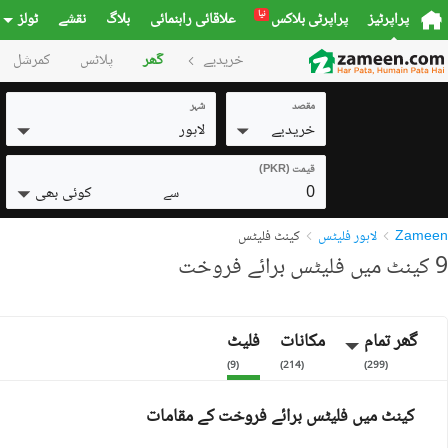
نیا
پراپرٹیز
پراپرٹی بلاکس
علاقائی راہنمائی
بلاگ
نقشے
ٹولز
خریدیے
گھر
پلاٹس
کمرشل
مقصد
شہر
خریدیے
لاہور
قیمت (PKR)
0
کوئی بھی
سے
Zameen
لاہور فلیٹس
کینٹ فلیٹس
9 کینٹ میں فلیٹس برائے فروخت
گھر تمام
مکانات
فلیٹ
)
9
(
)
214
(
)
299
(
کینٹ میں فلیٹس برائے فروخت کے مقامات