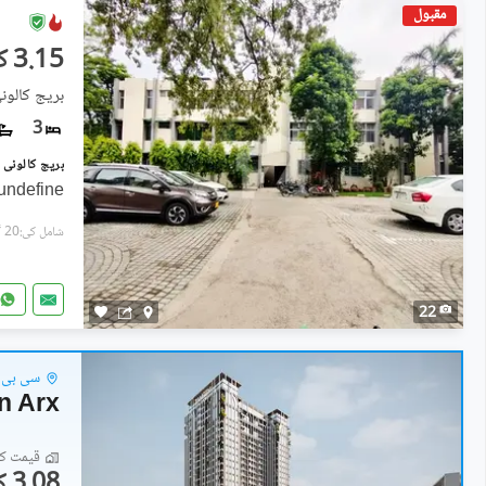
مقبول
3.15 کروڑ
بریج کالون
3
undefine
شامل کی:20 گھنٹے پہل
22
سی بی ڈ
n Arx
قیمت کا 
3.08 کروڑ