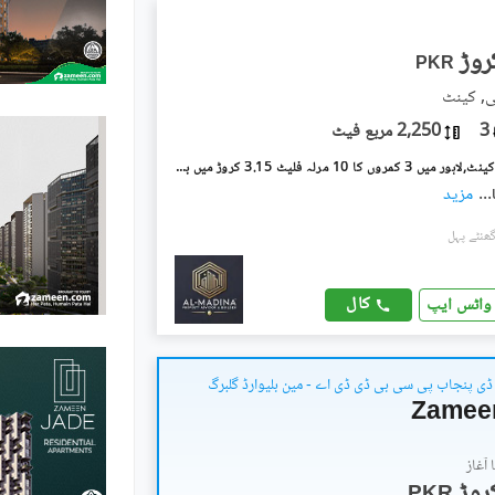
PKR
ی, کینٹ
3
2,250 مربع فیٹ
بریج کالونی کینٹ,لاہور میں 3 کمروں کا 10 مرلہ فلیٹ 3.15 کروڑ میں برائے فروخت۔
...
مزید
کال
واٹس ایپ
ی پنجاب پی سی بی ڈی ڈی اے - مین بلیوارڈ گلبرگ
Zamee
آغاز
PKR