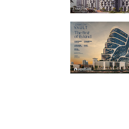
فلیٹ
4.37 کروڑ
-
7.25 کروڑ
756 مربع فیٹ
-
1,163 مربع فیٹ