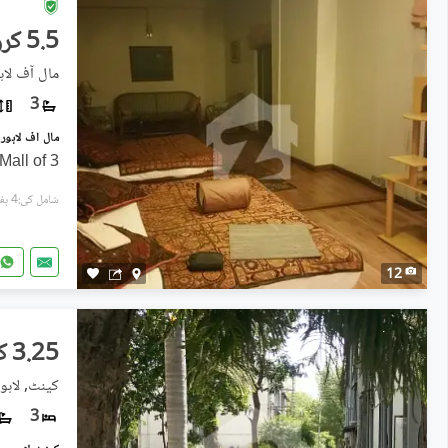
5.5 کروڑ
مال آف لاہ
3
3 Bed Apartment for Sale in Mall of
شامل کی:4 ہفتے پہل
12
3.25 کروڑ
کینٹ, لاہو
3