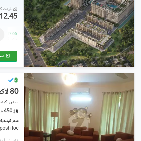
قیمت کا 
12.45 کروڑ
کمرشل
12.45 کروڑ
-
17.66 کروڑ
1,125 مربع فیٹ
-
1,350 مربع فیٹ
مح
80 لاکھ
صدر, کینٹ
450 مربع فیٹ
صدر کینٹ,لاہور میں 2 مرلہ Studio فلیٹ 0
 posh loc
شامل کی:1 ہفتہ پہل