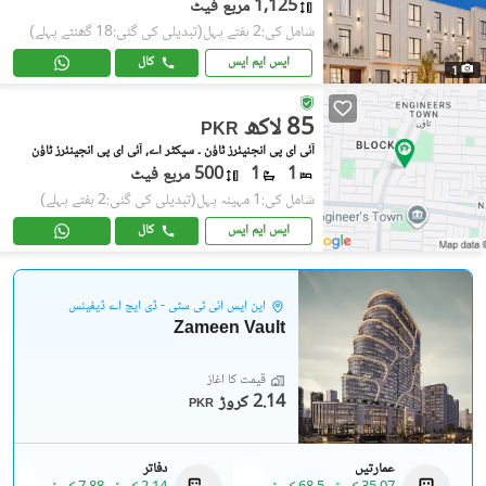
1,125 مربع فیٹ
شامل کی:2 ہفتے پہل
(تبدیلی کی گئی:18 گھنٹے پہلے)
ایس ایم ایس
کال
1
85 لاکھ
PKR
آئی ای پی انجنیئرز ٹاؤن ۔ سیکٹر اے, آئی ای پی انجینئرز ٹاؤن
1
1
500 مربع فیٹ
شامل کی:1 مہینہ پہل
(تبدیلی کی گئی:2 ہفتے پہلے)
ایس ایم ایس
کال
این ایس آئی ٹی سٹی - ڈی ایچ اے ڈیفینس
Zameen Vault
قیمت کا آغاز
2.14 کروڑ
PKR
عمارتیں
دفاتر