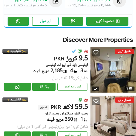
35.07 کروڑ
-
68.5 کروڑ
2.14 کروڑ
-
7.88 کروڑ
6,744 مربع فیٹ
-
15,394 مربع فیٹ
475 مربع فیٹ
-
1,325 مربع فیٹ
محفوظ کریں
کال
ای میل
Discover More Properties
ٹائیٹینیم
مقبول ترین
9.5 کروڑ
PKR
ڈیفینس رایا, ڈی ایچ اے ڈیفینس
3
4
2,185 مربع فیٹ
شامل کی:15 گھنٹے پہل
ایس ایم ایس
کال
7
ٹائیٹینیم
مقبول ترین
59.5 لاکھ
PKR
قسطیں
بحریہ ٹاؤن سیکٹر ای, بحریہ ٹاؤن
1
350 مربع فیٹ
شامل کی:1 دن پہل
(تبدیلی کی گئی:1 دن پہلے)
ایس ایم ایس
کال