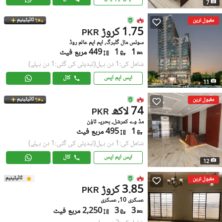
7
ٹائیٹینیم
مقبول ترین
1.75 کروڑ
PKR
سوئس مال گلبرگ, ایم ایم عالم روڈ
1
1
449 مربع فیٹ
شامل کی:1 دن پہل
(تبدیلی کی گئی:1 دن پہلے)
ایس ایم ایس
کال
11
ٹائیٹینیم
مقبول ترین
74 لاکھ
PKR
مڈ وے کمرشل, بحریہ ٹاؤن
1
495 مربع فیٹ
شامل کی:1 دن پہل
(تبدیلی کی گئی:1 دن پہلے)
ایس ایم ایس
کال
12
ٹائیٹینیم
مقبول ترین
3.85 کروڑ
PKR
عسکری 10, عسکری
3
3
2,250 مربع فیٹ