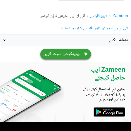
Zameen
لاہور فلیٹس
آئی ای پی انجینئرز ٹاؤن فلیٹس
آئی ای پی انجینئرز ٹاؤن فلیٹس کرایہ پر دستیاب
متعلقہ لنکس
نوٹیفکیشن سیٹ کریں
Zameen ایپ
حاصل کیجئے
ہماری ایپ استعمال کرتے ہوئے
پراپٹیز کو بہتر اور تیزی سے
خریدیں اور بیچیں