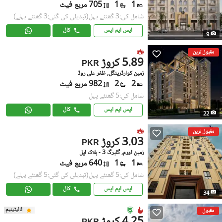
1
1
705 مربع فیٹ
شامل کی:3 گھنٹے پہل
(تبدیلی کی گئی:3 گھنٹے پہلے)
ایس ایم ایس
کال
9
مقبول ترین
5.89 کروڑ
PKR
زمین کوارڈرینگل, ظفر علی روڈ
2
2
982 مربع فیٹ
شامل کی:5 گھنٹے پہل
ایس ایم ایس
کال
22
مقبول ترین
3.03 کروڑ
PKR
زمین اورم, گلبرگ 3 - بلاک ایل
1
1
640 مربع فیٹ
شامل کی:5 گھنٹے پہل
(تبدیلی کی گئی:5 گھنٹے پہلے)
ایس ایم ایس
کال
34
ٹائیٹینیم
مقبول