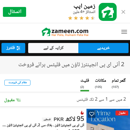
زمین اپپ
انسٹال
انسٹالز +4 ملین
خریدیے
کرایہ کے لیے
فلٹرز
2 آئی ای پی انجینئرز ٹاؤن میں فلیٹس برائے فروخت
گھر تمام
مکانات
فلیٹ
مقام کی فہرست
)
2
(
)
105
(
)
107
(
2 میں سے 1 سے 2 تک فلیٹس
مقبول
مقبول
95 لاکھ
PKR
قسطیں
آئی ای پی انجنیئرز ٹاؤن ۔ بلاک سی 2, آئی ای پی انجنیئرز ٹاؤن ۔ سیکٹر اے