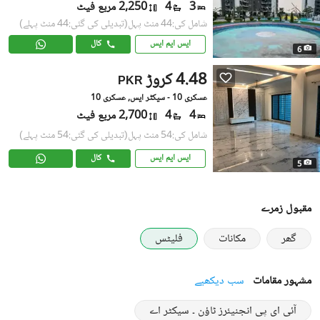
3
4
2,250 مربع فیٹ
شامل کی:44 منٹ پہل
(تبدیلی کی گئی:44 منٹ پہلے)
ایس ایم ایس
کال
6
4.48 کروڑ
PKR
عسکری 10 - سیکٹر ایس, عسکری 10
4
4
2,700 مربع فیٹ
شامل کی:54 منٹ پہل
(تبدیلی کی گئی:54 منٹ پہلے)
ایس ایم ایس
کال
5
مقبول زمرے
گھر
مکانات
فلیٹس
مشہور مقامات
سب دیکھیے
آئی ای پی انجنیئرز ٹاؤن ۔ سیکٹر اے