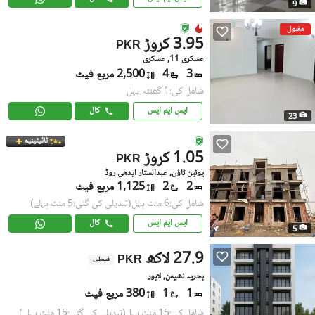
9
مقبول
3.95 کروڑ
PKR
عسکری 11, عسکری
3
4
2,500 مربع فیٹ
شامل کی:1 گھنٹہ پہل
ایس ایم ایس
کال
23
ٹائیٹینیم
1.05 کروڑ
PKR
یونین ٹاؤن, عبدالستار ایدھی روڈ
2
2
1,125 مربع فیٹ
شامل کی:6 منٹ پہل
(تبدیلی کی گئی:5 منٹ پہلے)
ایس ایم ایس
کال
5
27.9 لاکھ
PKR
قسطیں
بحریہ نشیمن, لاہور
1
1
380 مربع فیٹ
شامل کی:15 منٹ پہل
(تبدیلی کی گئی:15 منٹ پہلے)