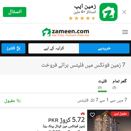
زمین اپپ
انسٹال
انسٹالز +4 ملین
خریدیے
کرایہ کے لیے
فلٹرز
7 زمین فونکس میں فلیٹس برائے فروخت
گھر تمام
فلیٹ
)
7
(
)
7
(
7 میں سے 1 سے 7 تک فلیٹس
مقبول
مقبول ترین
5.72 کروڑ
PKR
زمین فونکس, مین کینال بینک روڈ