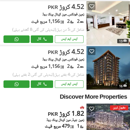
4.52 کروڑ
PKR
زمین فونکس, مین کینال بینک روڈ
2
2
1,156 مربع فیٹ
شامل کی:5 دن پہل
(تبدیلی کی گئی:8 گھنٹے پہلے)
ایس ایم ایس
کال
13
4.52 کروڑ
PKR
زمین فونکس, مین کینال بینک روڈ
2
2
1,156 مربع فیٹ
شامل کی:4 ہفتے پہل
(تبدیلی کی گئی:2 ہفتے پہلے)
ایس ایم ایس
کال
16
Discover More Properties
مقبول ترین
1.82 کروڑ
PKR
زمین جیڈ, مین کینال بینک روڈ
1
479 مربع فیٹ