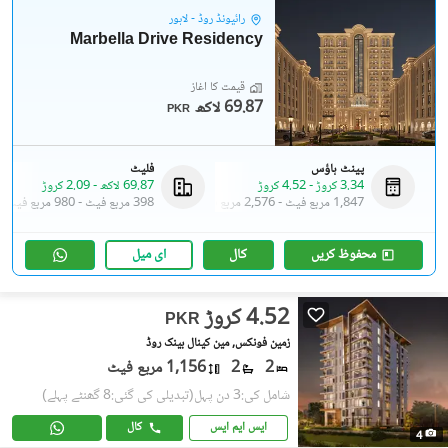
رائیونڈ روڈ - لاہور
Marbella Drive Residency
قیمت کا آغاز
69.87 لاکھ
PKR
پینٹ ہاؤس
فلیٹ
3.34 کروڑ
-
4.52 کروڑ
69.87 لاکھ
-
2.09 کروڑ
1,847 مربع فیٹ
-
2,576 مربع فیٹ
398 مربع فیٹ
-
980 مربع فیٹ
محفوظ کریں
کال
ای میل
4.52 کروڑ
PKR
زمین فونکس, مین کینال بینک روڈ
2
2
1,156 مربع فیٹ
شامل کی:3 دن پہل
(تبدیلی کی گئی:8 گھنٹے پہلے)
ایس ایم ایس
کال
4