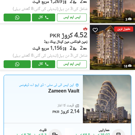
2
2
1,269 مربع فیٹ
شامل کی:3 دن پہل
(تبدیلی کی گئی:8 گھنٹے پہلے)
ایس ایم ایس
کال
3
مقبول ترین
4.52 کروڑ
PKR
زمین فونکس, مین کینال بینک روڈ
2
2
1,156 مربع فیٹ
شامل کی:3 دن پہل
(تبدیلی کی گئی:8 گھنٹے پہلے)
ایس ایم ایس
کال
18
این ایس آئی ٹی سٹی - ڈی ایچ اے ڈیفینس
Zameen Vault
قیمت کا آغاز
2.14 کروڑ
PKR
عمارتیں
فلیٹ