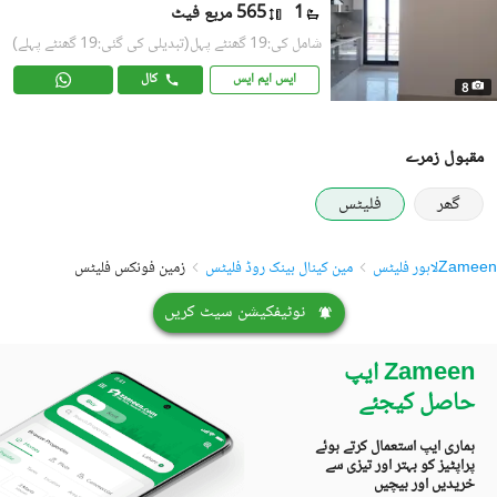
1
565 مربع فیٹ
شامل کی:19 گھنٹے پہل
(تبدیلی کی گئی:19 گھنٹے پہلے)
ایس ایم ایس
کال
8
مقبول زمرے
گھر
فلیٹس
Zameen
لاہور فلیٹس
مین کینال بینک روڈ فلیٹس
زمین فونکس فلیٹس
نوٹیفکیشن سیٹ کریں
Zameen ایپ
حاصل کیجئے
ہماری ایپ استعمال کرتے ہوئے
پراپٹیز کو بہتر اور تیزی سے
خریدیں اور بیچیں