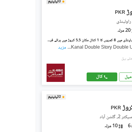
ٹائیٹینیم
PKR
 راولپنڈی
20 مرلہ
گلشن آباد راولپنڈی میں 8 کمروں کا 1 کنال مکان 5.5 کروڑ میں برائے فروخت۔
...
مزید
کال
میل
ٹائیٹینیم
PKR
 گلشن آباد
6
10 مرلہ