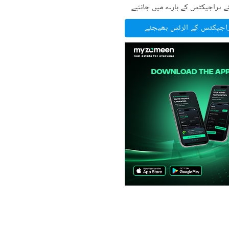
ے پراجیکٹس کے بارے میں جانئیے
راجیکٹس کے الرٹس بھیجئے