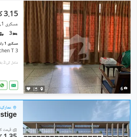
3.15 کروڑ
عسکری 1, راولپنڈی
3
3 Bedrooms 3 Bathrooms Kitchen T
شامل کی:2 ہفتے پہل
6
عمارکینی
stige
قیمت کا 