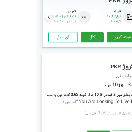
PKR
فلیٹ
کمرشل
فلیٹ
2.63 کروڑ
3.23 کروڑ
-
4.91 کروڑ
2.99 کروڑ
4.9 مرلہ
1.3 مرلہ
-
2 مرلہ
5.6 مرلہ
فوظ کریں
کال
ای میل
PKR
3
10 مرلہ
عسکری 1 راولپنڈی میں 3 کمروں کا 10 مرلہ فلیٹ 3.65 کروڑ میں برائے فروخت۔
If You Are Looking To Live
...
مزید
(تبدیلی کی گئی:3 ہفتے پہلے)