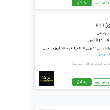
کال
واٹس ایپ
PKR
4
10 مرلہ
عسکری 1 راولپنڈی میں 3 کمروں کا 10 مرلہ فلیٹ 3.8 کروڑ میں برائے فروخت۔
...
مزید
(تبدیلی کی گئی:1 ہفتہ پہلے)
کال
واٹس ایپ