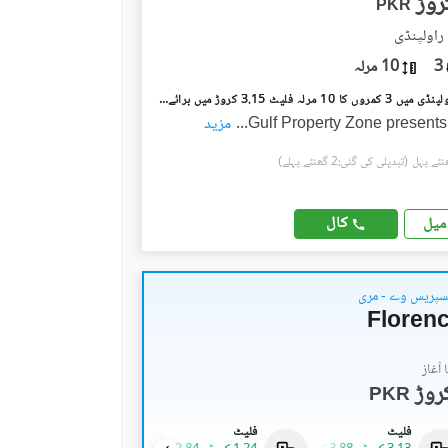
PKR
3
10 مرلہ
عسکری 1 راولپنڈی میں 3 کمروں کا 10 مرلہ فلیٹ 3.15 کروڑ میں برائے فروخت۔
Gulf Property Zone presents
...
مزید
(تبدیلی کی گئی:2 گھنٹے پہلے)
کال
میل
سپریس وے - مری
Florenc
آغاز
PKR
فلیٹ
فلیٹ
فلیٹ