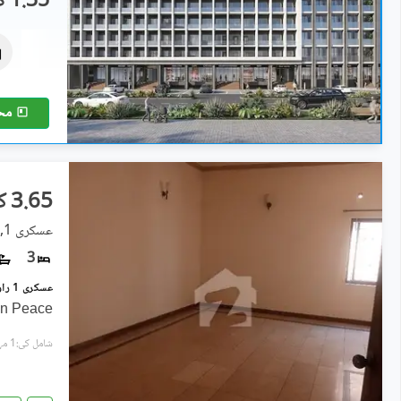
1.35 کروڑ
فلیٹ
2.99 کروڑ
5.6 مرلہ
مح
3.65 کروڑ
عسکری 1, راولپنڈی
3
 In Peace
شامل کی:1 مہینہ پہل