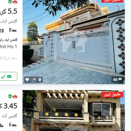
5.5 کروڑ
گلشن آباد,
8
1 Kanal Double Story Double Unit Ho
شامل کی:2 گھنٹے پہل
ای 
46
مقبول ترین
3.45 کروڑ
گلشن آباد سیکٹر 2,
6