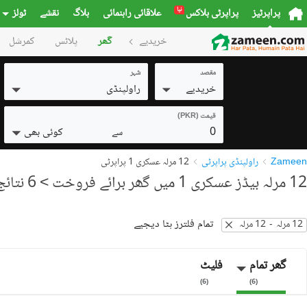
نیا
پراپرٹیز
پراپرٹی بلاکس
علاقائی راہنمائی
بلاگ
نقشے
ٹولز
خریدیے
گھر
پلاٹس
کمرشل
مقصد
شہر
خریدیے
راولپنڈی
قیمت (PKR)
0
کوئی بھی
سے
Zameen
راولپنڈی پراپرٹی
12 مرلہ عسکری 1 پراپرٹی
12 مرلہ بیڈز عسکری 1 میں گھر برائے فروخت
> 6 نتائج
تمام فلترز ہٹا دیجیے
12 مرلہ
-
12 مرلہ
گھر تمام
فلیٹ
)
6
(
)
6
(