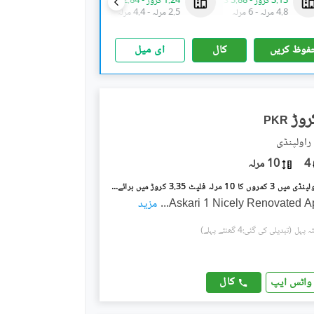
3.13 کروڑ
-
3.88 کروڑ
1.24 کروڑ
-
2.84 کروڑ
1.28 کروڑ
-
1.37 کروڑ
4.8 مرلہ
-
6 مرلہ
2.5 مرلہ
-
4.4 مرلہ
1.9 مرلہ
-
2.7 مرلہ
فوظ کریں
کال
ای میل
PKR
4
10 مرلہ
عسکری 1 راولپنڈی میں 3 کمروں کا 10 مرلہ فلیٹ 3.35 کروڑ میں برائے فروخت۔
Askari 1 Nicely Renovated A
...
مزید
(تبدیلی کی گئی:4 گھنٹے پہلے)
کال
واٹس ایپ