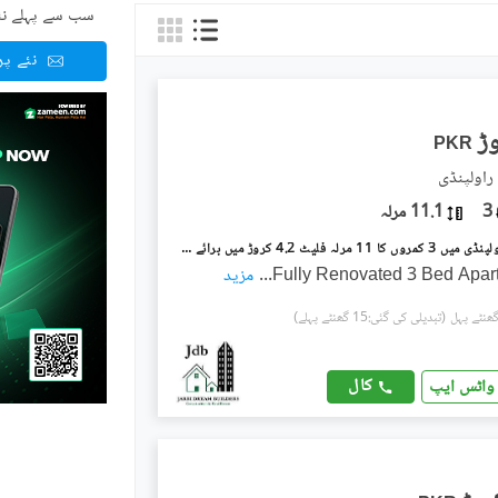
سب سے پہلے نئ
نئے پ
PKR
3
11.1 مرلہ
عسکری 1 راولپنڈی میں 3 کمروں کا 11 مرلہ فلیٹ 4.2 کروڑ میں برائے فروخت۔
Fully Renovated 3 Bed Apart
...
مزید
(تبدیلی کی گئی:15 گھنٹے پہلے)
کال
واٹس ایپ