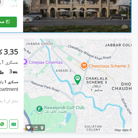
1.28 کروڑ
-
1.37 کروڑ
1.9 مرلہ
-
2.7 مرلہ
مح
3.35 کروڑ
عسکری 1, راولپنڈی
3
partment
شامل کی:1 ہفتہ پہل