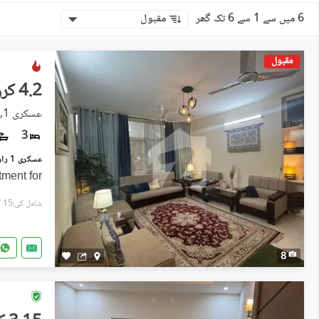
6 میں سے 1 سے 6 تک گھر
مقبول
مقبول
4.2 کروڑ
عسکری 1, راولپنڈی
3
ment for
شامل کی:15 گھنٹے پہل
8