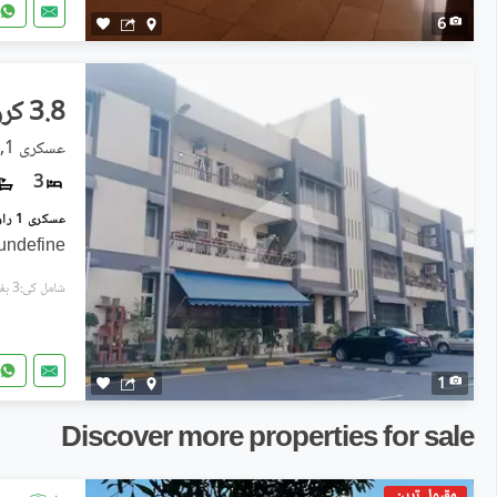
6
3.8 کروڑ
عسکری 1, راولپنڈی
3
undefine
شامل کی:3 ہفتے پہل
1
Discover more properties for sale
مقبول ترین