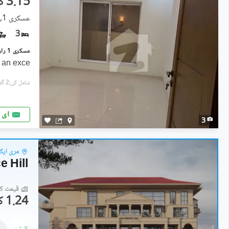
3.15 کروڑ
عسکری 1, راولپنڈی
3
 an exce
شامل کی:2 گھنٹے پہل
ای 
3
مری ایک
e Hill
قیمت کا 
1.24 کروڑ
فلیٹ