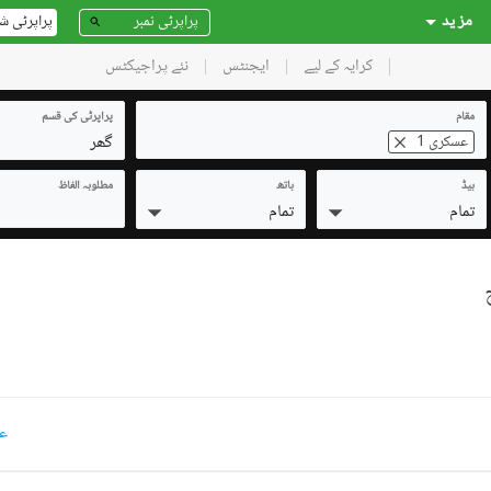
مز ید
پراپرٹی ش
کرایہ کے لیے
ایجنٹس
نئے پراجیکٹس
مقام
پراپرٹی کی قسم
گھر
عسکری 1
بیڈ
باتھ
مطلوبہ الفاظ
تمام
تمام
عسکری