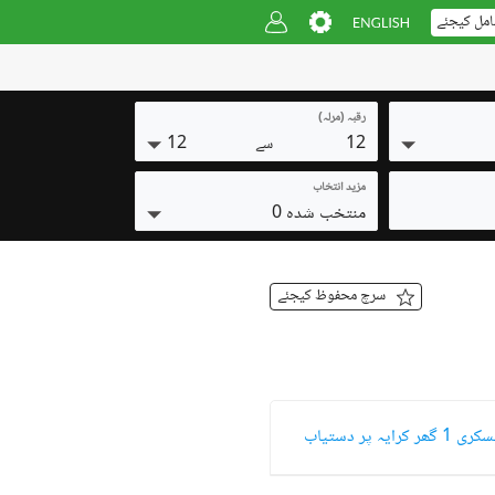
امل کیجئے
رقبہ (مرلہ)
12
12
سے
مزید انتخاب
منتخب شدہ 0
سرچ محفوظ کیجئے
 1 گھر کرایہ پر دستیاب