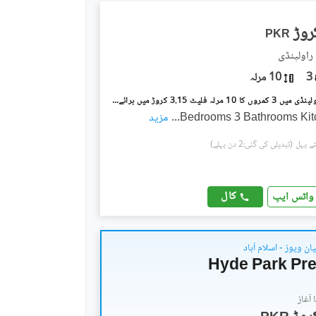
PKR
3
10 مرلہ
عسکری 1 راولپنڈی میں 3 کمروں کا 10 مرلہ فلیٹ 3.15 کروڑ میں برائے فروخت۔
...
مزید
(تبدیلی کی گئی:2 دن پہلے)
کال
واٹس ایپ
ان ویوز - اسلام آباد
Hyde Park Pre
آغاز