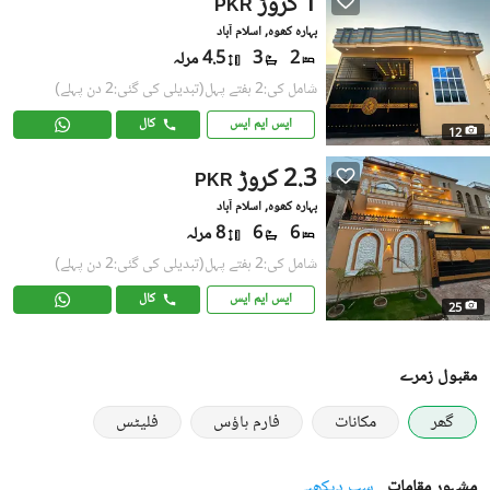
1 کروڑ
PKR
بہارہ کھوہ, اسلام آباد
2
3
4.5 مرلہ
شامل کی:2 ہفتے پہل
(تبدیلی کی گئی:2 دن پہلے)
ایس ایم ایس
کال
12
2.3 کروڑ
PKR
بہارہ کھوہ, اسلام آباد
6
6
8 مرلہ
شامل کی:2 ہفتے پہل
(تبدیلی کی گئی:2 دن پہلے)
ایس ایم ایس
کال
25
مقبول زمرے
گھر
مکانات
فارم ہاؤس
فلیٹس
مشہور مقامات
سب دیکھیے