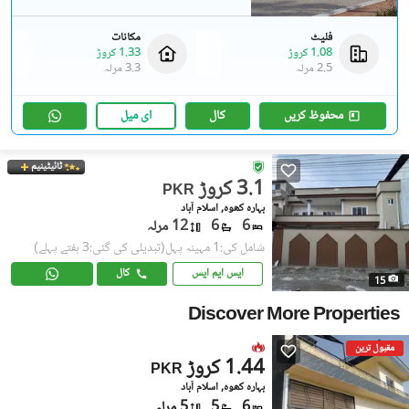
فلیٹ
مکانات
1.08 کروڑ
1.33 کروڑ
2.5 مرلہ
3.3 مرلہ
محفوظ کریں
کال
ای میل
ٹائیٹینیم
3.1 کروڑ
PKR
بہارہ کھوہ, اسلام آباد
6
6
12 مرلہ
شامل کی:1 مہینہ پہل
(تبدیلی کی گئی:3 ہفتے پہلے)
ایس ایم ایس
کال
15
Discover More Properties
مقبول ترین
1.44 کروڑ
PKR
بہارہ کھوہ, اسلام آباد
6
5
5 مرلہ