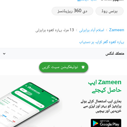
پرنس روڈ
دی 360 ریزیڈنسز
Zameen
اسلام آباد پراپرٹی
13 مرلہ بہارہ کھوہ پراپرٹی
بہارہ کھوہ گھر کرایہ پر دستیاب
متعلقہ لنکس
نوٹیفکیشن سیٹ کریں
Zameen ایپ
حاصل کیجئے
ہماری ایپ استعمال کرتے ہوئے
پراپٹیز کو بہتر اور تیزی سے
خریدیں اور بیچیں