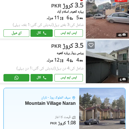
3.5 کروڑ
PKR
بہارہ کھوہ, اسلام آباد
5
6
11 مرلہ
شامل کی:3 ہفتے پہل
(تبدیلی کی گئی:1 ہفتہ پہلے)
ای میل
ایس ایم ایس
کال
46
3.5 کروڑ
PKR
پرنس روڈ, بہارہ کھوہ
4
4
12 مرلہ
شامل کی:4 دن پہل
(تبدیلی کی گئی:1 دن پہلے)
ایس ایم ایس
کال
6
سیف الملوک روڈ - ناران
Mountain Village Naran
قیمت کا آغاز
1.08 کروڑ
PKR