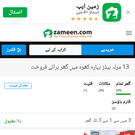
زمین اپپ
انسٹال
انسٹالز +4 ملین
خریدیے
کرایہ کے لیے
فلٹرز
13 مرلہ بیڈز بہارہ کھوہ میں گھر برائے فروخت
گھر تمام
مکانات
فلیٹ
مقام کی فہرست
)
1
(
)
36
(
)
39
(
فارم ہاؤسز
)
2
(
3 میں سے 1 سے 3 تک گھر
مقبول
مقبول