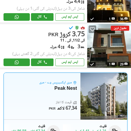
4.4 مرلہ
شامل کی:3 دن پہل
(تبدیلی کی گئی:1 دن پہلے)
ایس ایم ایس
کال
1
36
مقبول ترین
3.75 کروڑ
PKR
آئی 11/2, آئی ۔ 11
3
4
4 مرلہ
شامل کی:4 دن پہل
(تبدیلی کی گئی:2 گھنٹے پہلے)
ایس ایم ایس
کال
1
29
مری ایکسپریس وے - مری
Peak Nest
قیمت کا آغاز
67.34 لاکھ
PKR
فلیٹ
فلیٹ