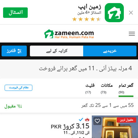
زمین اپپ
انسٹال
انسٹالز +4 ملین
خریدیے
کرایہ کے لیے
فلٹرز
4 مرلہ بیڈز آئی ۔ 11 میں گھر برائے فروخت
گھر تمام
مکانات
فلیٹ
مقام کی فہرست
)
17
(
)
73
(
)
90
(
55 میں سے 1 سے 25 تک گھر
مقبول
مقبول ترین
3.15 کروڑ
PKR
آئی 11/2, آئی ۔ 11