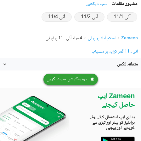
مشہور مقامات
سب دیکھیے
آئی 11/1
آئی 11/2
آئی 11/4
Zameen
اسلام آباد پراپرٹی
4 مرلہ آئی ۔ 11 پراپرٹی
آئی ۔ 11 گھر کرایہ پر دستیاب
متعلقہ لنکس
نوٹیفکیشن سیٹ کریں
Zameen ایپ
حاصل کیجئے
ہماری ایپ استعمال کرتے ہوئے
پراپٹیز کو بہتر اور تیزی سے
خریدیں اور بیچیں