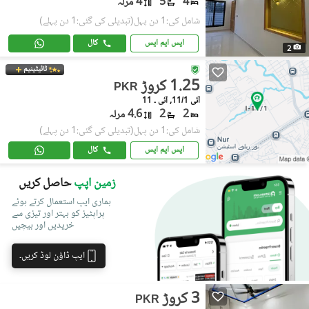
4
5
4 مرلہ
شامل کی:1 دن پہل
(تبدیلی کی گئی:1 دن پہلے)
ایس ایم ایس
کال
2
ٹائیٹینیم
1.25 کروڑ
PKR
آئی 11/1, آئی ۔ 11
2
2
4.6 مرلہ
شامل کی:1 دن پہل
(تبدیلی کی گئی:1 دن پہلے)
ایس ایم ایس
کال
زمین اپپ
حاصل کریں
ہماری ایپ استعمال کرتے ہوئے
پراپٹیز کو بہتر اور تیزی سے
خریدیں اور بیچیں
ایپ ڈاؤن لوڈ کریں۔
3 کروڑ
PKR