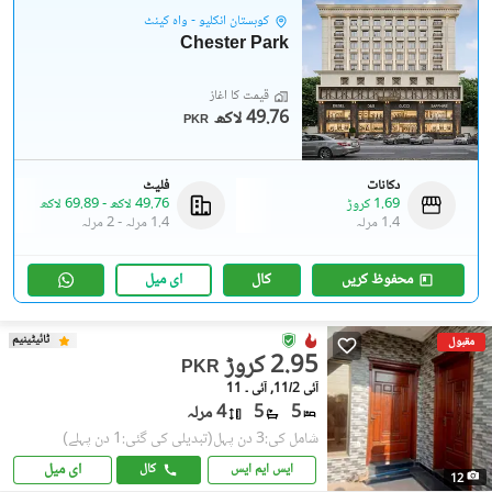
کوہستان انکلیو - واہ کینٹ
Chester Park
قیمت کا آغاز
49.76 لاکھ
PKR
دکانات
فلیٹ
1.69 کروڑ
49.76 لاکھ
-
69.89 لاکھ
1.4 مرلہ
1.4 مرلہ
-
2 مرلہ
محفوظ کریں
کال
ای میل
ٹائیٹینیم
مقبول
2.95 کروڑ
PKR
آئی 11/2, آئی ۔ 11
5
5
4 مرلہ
شامل کی:3 دن پہل
(تبدیلی کی گئی:1 دن پہلے)
ای میل
ایس ایم ایس
کال
12