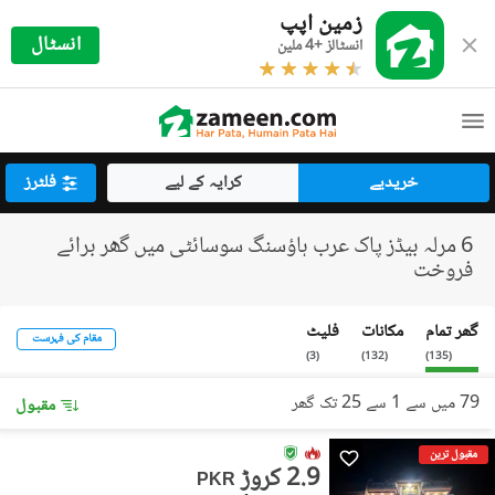
زمین اپپ
انسٹال
انسٹالز +4 ملین
خریدیے
کرایہ کے لیے
فلٹرز
6 مرلہ بیڈز پاک عرب ہاؤسنگ سوسائٹی میں گھر برائے
فروخت
گھر تمام
مکانات
فلیٹ
مقام کی فہرست
)
3
(
)
132
(
)
135
(
79 میں سے 1 سے 25 تک گھر
مقبول
مقبول ترین
2.9 کروڑ
PKR