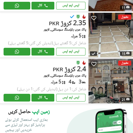
ایس ایم ایس
کال
11
مقبول
2.35 کروڑ
PKR
پاک عرب ہاؤسنگ سوسائٹی, لاہور
5 مرلہ
شامل کی:5 گھنٹے پہل
(تبدیلی کی گئی:5 گھنٹے پہلے)
ایس ایم ایس
کال
15
مقبول
2.4 کروڑ
PKR
پاک عرب ہاؤسنگ سوسائٹی, لاہور
3
4
5 مرلہ
شامل کی:1 دن پہل
(تبدیلی کی گئی:1 دن پہلے)
ایس ایم ایس
کال
21
زمین اپپ
حاصل کریں
ہماری ایپ استعمال کرتے ہوئے
پراپٹیز کو بہتر اور تیزی سے
خریدیں اور بیچیں