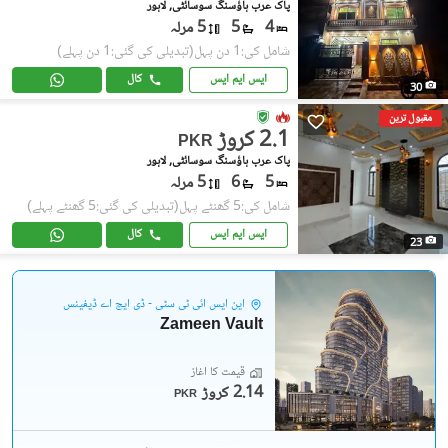
پاک عرب ہاؤسنگ سوسائٹی, لاہور
4
5
5 مرلہ
شامل کی:1 دن پہل
(تبدیلی کی گئی:1 دن پہلے)
ایس ایم ایس
کال
30
مقبول ترین
2.1 کروڑ
PKR
پاک عرب ہاؤسنگ سوسائٹی, لاہور
5
6
5 مرلہ
شامل کی:5 گھنٹے پہل
(تبدیلی کی گئی:5 گھنٹے پہلے)
ایس ایم ایس
کال
23
این ایس آئی ٹی سٹی - ڈی ایچ اے ڈیفینس
Zameen Vault
قیمت کا آغاز
2.14 کروڑ
PKR