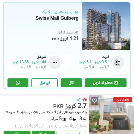
ایم ایم عالم روڈ - گلبرگ
Swiss Mall Gulberg
قیمت کا آغاز
1.21 کروڑ
PKR
فلیٹ
کمرشل
3.51 کروڑ
-
5.1 کروڑ
1.44 کروڑ
-
13.85 کروڑ
3.7 مرلہ
-
5.4 مرلہ
0.6 مرلہ
-
3.5 مرلہ
محفوظ کریں
کال
ای میل
مقبول ترین
2.7 کروڑ
PKR
پاک عرب سوسائٹی فیز 1 - بلاک سی, پاک عرب ہاؤسنگ سوسائٹی فیز 1
3
4
5 مرلہ
شامل کی:4 ہفتے پہل
(تبدیلی کی گئی:3 دن پہلے)