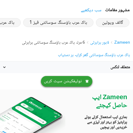
مشہور مقامات
سب دیکھیے
گالف ویولین
پاک عرب ہاؤسنگ سوسائٹی فیز 1
پاک عرب 
Zameen
لاہور پراپرٹی
6 مرلہ پاک عرب ہاؤسنگ سوسائٹی پراپرٹی
پاک عرب ہاؤسنگ سوسائٹی گھر کرایہ پر دستیاب
متعلقہ لنکس
نوٹیفکیشن سیٹ کریں
Zameen ایپ
حاصل کیجئے
ہماری ایپ استعمال کرتے ہوئے
پراپٹیز کو بہتر اور تیزی سے
خریدیں اور بیچیں