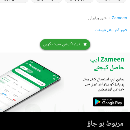
Zameen
لاہور پراپرٹی
لاہور گھر برائے فروخت
نوٹیفکیشن سیٹ کریں
Zameen ایپ
حاصل کیجئے
ہماری ایپ استعمال کرتے ہوئے
پراپٹیز کو بہتر اور تیزی سے
خریدیں اور بیچیں
مربوط ہو جاؤ