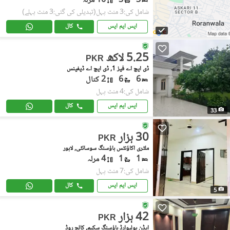
3
3
10 مرلہ
شامل کی:3 منٹ پہل
(تبدیلی کی گئی:3 منٹ پہلے)
ایس ایم ایس
کال
5.25 لاکھ
PKR
ڈی ایچ اے فیز 1, ڈی ایچ اے ڈیفینس
6
6
2 کنال
شامل کی:4 منٹ پہل
ایس ایم ایس
کال
33
30 ہزار
PKR
ملٹری اکاؤنٹس ہاؤسنگ سوسائٹی, لاہور
1
1
4 مرلہ
شامل کی:7 منٹ پہل
ایس ایم ایس
کال
5
42 ہزار
PKR
ایڈن بولیوارڈ ہاؤسنگ سکیم, کالج روڈ