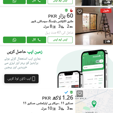
ایس ایم ایس
کال
19
مقبول
60 ہزار
PKR
ملٹری اکاؤنٹس ہاؤسنگ سوسائٹی, لاہور
2
3
8 مرلہ
شامل کی:47 منٹ پہل
ایس ایم ایس
کال
7
زمین اپپ
حاصل کریں
ہماری ایپ استعمال کرتے ہوئے
پراپٹیز کو بہتر اور تیزی سے
خریدیں اور بیچیں
ایپ ڈاؤن لوڈ کریں۔
1.26 لاکھ
PKR
عسکری 11 ۔ سیکٹر بی اپارٹمنٹس, عسکری 11
3
3
10 مرلہ