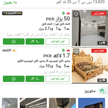
13,829 میں سے 1 سے 25 تک گھر
مقبول
ٹائیٹینیم
مقبول ترین
50 ہزار
PKR
اتحاد ٹاؤن فیز ١, اتحاد ٹاؤن
1
1
2.7 مرلہ
شامل کی:1 گھنٹہ پہل
(تبدیلی کی گئی:1 گھنٹہ پہلے)
ایس ایم ایس
کال
14
ٹائیٹینیم
مقبول ترین
1.7 لاکھ
PKR
بحریہ ٹاؤن اوورسیز A, بحریہ ٹاؤن اوورسیز انکلیو
5
5
10 مرلہ
شامل کی:4 گھنٹے پہل
ایس ایم ایس
کال
32
سٹوریز