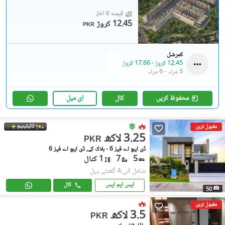
قیمت کا آغاز
12.45 کروڑ
PKR
کمرشل
12.45 کروڑ
-
17.66 کروڑ
5 مرلہ
-
6 مرلہ
محفوظ کریں
کال
ای میل
ٹائیٹینیم
مقبول ترین
3.25 لاکھ
PKR
ڈی ایچ اے فیز 6 - بلاک کے, ڈی ایچ اے فیز 6
5
7
1 کنال
شامل کی:4 گھنٹے پہل
ایس ایم ایس
کال
50
مقبول ترین
3.5 لاکھ
PKR