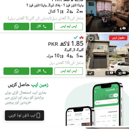
PKR
واپڈا ٹاؤن فیز 1 - بلاک ڈی3, واپڈا ٹاؤن فیز 1
2
2
1 کنال
شامل کی:3 گھنٹے پہل
(تبدیلی کی گئی:3 گھنٹے پہلے)
ایس ایم ایس
کال
6
مقبول ترین
1.85 لاکھ
PKR
گلبرگ 3, گلبرگ
5
4
10 مرلہ
شامل کی:10 گھنٹے پہل
ایس ایم ایس
کال
1
30
زمین اپپ
حاصل کریں
ہماری ایپ استعمال کرتے ہوئے
پراپٹیز کو بہتر اور تیزی سے
خریدیں اور بیچیں
ایپ ڈاؤن لوڈ کریں۔