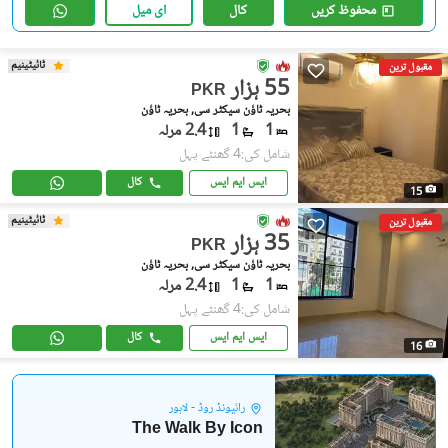
محفوظ کریں
کال
ای میل
ٹائیٹینیم
مقبول ترین
55 ہزار
PKR
بحریہ ٹاؤن سیکٹر سی, بحریہ ٹاؤن
1
1
2.4 مرلہ
شامل کی:4 گھنٹے پہل
ایس ایم ایس
کال
15
ٹائیٹینیم
مقبول ترین
35 ہزار
PKR
بحریہ ٹاؤن سیکٹر سی, بحریہ ٹاؤن
1
1
2.4 مرلہ
شامل کی:4 گھنٹے پہل
ایس ایم ایس
کال
16
رائیونڈ روڈ - لاہور
The Walk By Icon