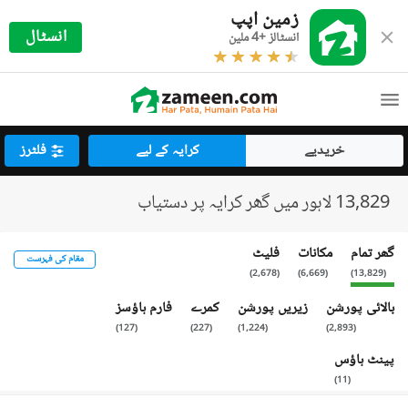
زمین اپپ
انسٹال
انسٹالز +4 ملین
خریدیے
کرایہ کے لیے
فلٹرز
13,829 لاہور میں گھر کرایہ پر دستیاب
گھر تمام
مکانات
فلیٹ
مقام کی فہرست
)
2,678
(
)
6,669
(
)
13,829
(
بالائی پورشن
زیریں پورشن
کمرے
فارم ہاؤسز
)
127
(
)
227
(
)
1,224
(
)
2,893
(
پینٹ ہاؤس
)
11
(