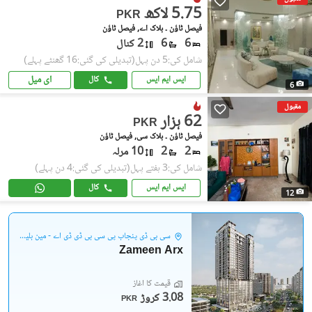
5.75 لاکھ
PKR
فیصل ٹاؤن ۔ بلاک اے, فیصل ٹاؤن
6
6
2 کنال
شامل کی:5 دن پہل
(تبدیلی کی گئی:16 گھنٹے پہلے)
ای میل
ایس ایم ایس
کال
6
مقبول
62 ہزار
PKR
فیصل ٹاؤن ۔ بلاک سی, فیصل ٹاؤن
2
2
10 مرلہ
شامل کی:3 ہفتے پہل
(تبدیلی کی گئی:4 دن پہلے)
ایس ایم ایس
کال
12
سی بی ڈی پنجاب پی سی بی ڈی ڈی اے - مین بلیوارڈ گلبرگ
Zameen Arx
قیمت کا آغاز
3.08 کروڑ
PKR