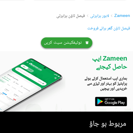
Zameen
لاہور پراپرٹی
فیصل ٹاؤن پراپرٹی
فیصل ٹاؤن گھر برائے فروخت
نوٹیفکیشن سیٹ کریں
Zameen ایپ
حاصل کیجئے
ہماری ایپ استعمال کرتے ہوئے
پراپٹیز کو بہتر اور تیزی سے
خریدیں اور بیچیں
مربوط ہو جاؤ