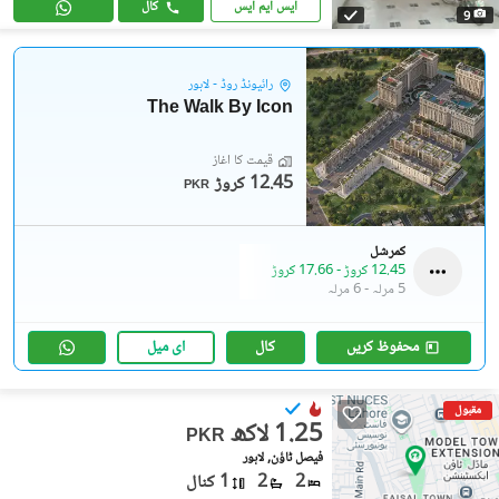
ایس ایم ایس
کال
9
رائیونڈ روڈ - لاہور
The Walk By Icon
قیمت کا آغاز
12.45 کروڑ
PKR
کمرشل
12.45 کروڑ
-
17.66 کروڑ
5 مرلہ
-
6 مرلہ
محفوظ کریں
کال
ای میل
مقبول
1.25 لاکھ
PKR
فیصل ٹاؤن, لاہور
2
2
1 کنال