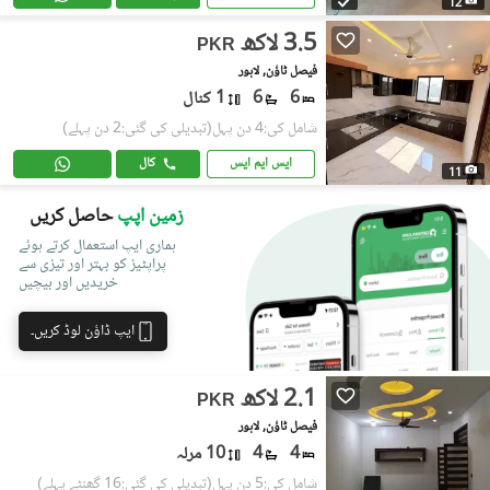
12
3.5 لاکھ
PKR
فیصل ٹاؤن, لاہور
6
6
1 کنال
شامل کی:4 دن پہل
(تبدیلی کی گئی:2 دن پہلے)
ایس ایم ایس
کال
11
زمین اپپ
حاصل کریں
ہماری ایپ استعمال کرتے ہوئے
پراپٹیز کو بہتر اور تیزی سے
خریدیں اور بیچیں
ایپ ڈاؤن لوڈ کریں۔
2.1 لاکھ
PKR
فیصل ٹاؤن, لاہور
4
4
10 مرلہ
شامل کی:5 دن پہل
(تبدیلی کی گئی:16 گھنٹے پہلے)