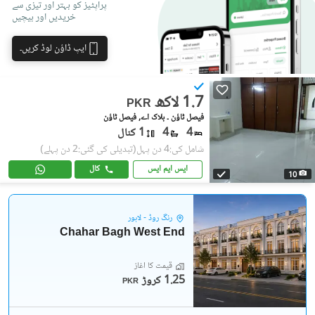
پراپٹیز کو بہتر اور تیزی سے
خریدیں اور بیچیں
ایپ ڈاؤن لوڈ کریں۔
1.7 لاکھ
PKR
فیصل ٹاؤن ۔ بلاک اے, فیصل ٹاؤن
4
4
1 کنال
شامل کی:4 دن پہل
(تبدیلی کی گئی:2 دن پہلے)
ایس ایم ایس
کال
10
رِنگ روڈ - لاہور
Chahar Bagh West End
قیمت کا آغاز
1.25 کروڑ
PKR