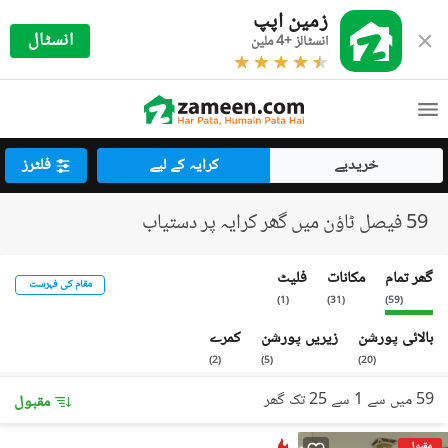
زمین اپپ
انسٹال
انسٹالز +4 ملین
خریدیے
کرایہ کے لیے
فلٹرز
59 فیصل ٹاؤن میں گھر کرایہ پر دستیاب
گھر تمام
مکانات
فلیٹ
مقام کی فہرست
)
1
(
)
31
(
)
59
(
بالائی پورشن
زیریں پورشن
کمرے
)
2
(
)
5
(
)
20
(
59 میں سے 1 سے 25 تک گھر
مقبول
مقبول