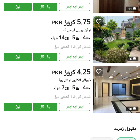
ایس ایم ایس
کال
11
5.75 کروڑ
PKR
ایڈن ویلی, فیصل آباد
4
5
14 مرلہ
شامل کی:12 گھنٹے پہل
ایس ایم ایس
کال
6
4.25 کروڑ
PKR
ڈیوائن انکلیو, کینال روڈ
4
5
7 مرلہ
شامل کی:12 گھنٹے پہل
ایس ایم ایس
کال
10
مقبول زمرے