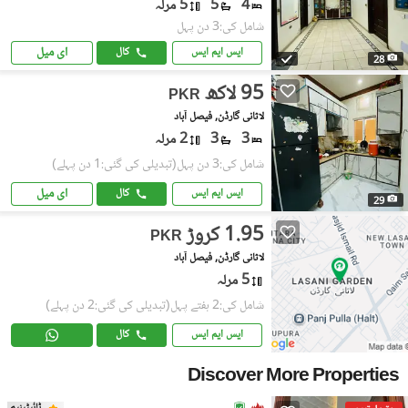
4
5
5 مرلہ
شامل کی:3 دن پہل
ای میل
ایس ایم ایس
کال
28
95 لاکھ
PKR
لاثانی گارڈن, فیصل آباد
3
3
2 مرلہ
شامل کی:3 دن پہل
(تبدیلی کی گئی:1 دن پہلے)
ای میل
ایس ایم ایس
کال
29
1.95 کروڑ
PKR
لاثانی گارڈن, فیصل آباد
5 مرلہ
شامل کی:2 ہفتے پہل
(تبدیلی کی گئی:2 دن پہلے)
ایس ایم ایس
کال
Discover More Properties
ٹائیٹینیم