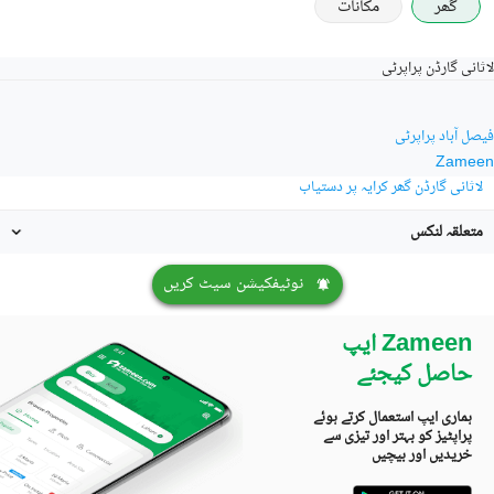
گھر
مکانات
لاثانی گارڈن پراپرٹی
فیصل آباد پراپرٹی
Zameen
لاثانی گارڈن گھر کرایہ پر دستیاب
متعلقہ لنکس
نوٹیفکیشن سیٹ کریں
Zameen ایپ
حاصل کیجئے
ہماری ایپ استعمال کرتے ہوئے
پراپٹیز کو بہتر اور تیزی سے
خریدیں اور بیچیں