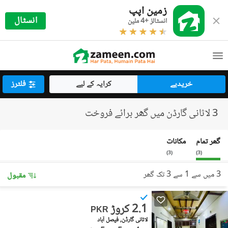
زمین اپپ
انسٹال
انسٹالز +4 ملین
خریدیے
کرایہ کے لیے
فلٹرز
3 لاثانی گارڈن میں گھر برائے فروخت
گھر تمام
مکانات
)
3
(
)
3
(
3 میں سے 1 سے 3 تک گھر
مقبول
2.1 کروڑ
PKR
لاثانی گارڈن, فیصل آباد