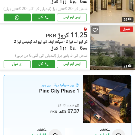
6
6
1 کنال
شامل کی:20 گھنٹے پہل
(تبدیلی کی گئی:20 گھنٹے پہلے)
ایس ایم ایس
کال
29
مقبول
11.25 کروڑ
PKR
ڈی ایچ اے فیز 2 - سیکٹر ایف, ڈی ایچ اے ڈیفینس فیز 2
6
6
1 کنال
شامل کی:3 ہفتے پہل
(تبدیلی کی گئی:6 دن پہلے)
ای میل
ایس ایم ایس
کال
21
پیر سوہاوہ روڈ - ہری پور
Pine City Phase 1
قیمت کا آغاز
97.37 لاکھ
PKR
مکانات
مکانات