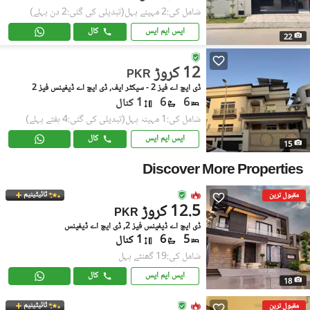
شامل کی:2 مہینے پہل
(تبدیلی کی گئی:2 دن پہلے)
ایس ایم ایس
کال
22
12 کروڑ
PKR
ڈی ایچ اے فیز 2 - سیکٹر ایف, ڈی ایچ اے ڈیفینس فیز 2
6
6
1 کنال
شامل کی:1 مہینہ پہل
(تبدیلی کی گئی:4 ہفتے پہلے)
ایس ایم ایس
کال
15
Discover More Properties
ٹائیٹینیم
مقبول ترین
12.5 کروڑ
PKR
ڈی ایچ اے ڈیفینس فیز 2, ڈی ایچ اے ڈیفینس
5
6
1 کنال
شامل کی:19 گھنٹے پہل
ایس ایم ایس
کال
18
ٹائیٹینیم
مقبول ترین