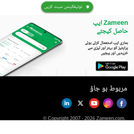
نوٹیفکیشن سیٹ کریں
Zameen ایپ
حاصل کیجئے
ہماری ایپ استعمال کرتے ہوئے
پراپٹیز کو بہتر اور تیزی سے
خریدیں اور بیچیں
مربوط ہو جاؤ
© Copyright 2007 - 2026 Zameen.com.
All Rights Reserved