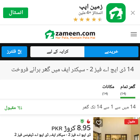
زمین اپپ
انسٹال
انسٹالز +4 ملین
خریدیے
کرایہ کے لیے
فلٹرز
14 ڈی ایچ اے فیز 2 - سیکٹر ایف میں گھر برائے فروخت
گھر تمام
مکانات
)
14
(
)
14
(
14 میں سے 1 سے 14 تک گھر
مقبول
مقبول
8.95 کروڑ
PKR
ڈی ایچ اے فیز 2 - سیکٹر ایف, ڈی ایچ اے ڈیفینس فیز 2